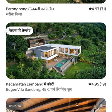
Parongpong में लकड़ी का केबिन
औसत रेटिंग 5 में 
4.97 (71)
सरीना विला
गेस्ट्स की फ़ेवरेट
गेस्ट्स की फ़ेवरेट
Kecamatan Lembang में कोठी
औसत रेटिंग 5 में 
4.95 (19)
BugenVilla Bandung, 4BR, गर्म स्विमिंग पूल
सुपरहोस्ट
सुपरहोस्ट