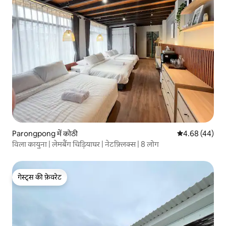
Parongpong में कोठी
औसत रेटिंग 5 में 
4.68 (44)
विला कायुना | लेमबैंग चिड़ियाघर | नेटफ़्लिक्स | 8 लोग
गेस्ट्स की फ़ेवरेट
गेस्ट्स की फ़ेवरेट