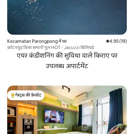
Kecamatan Parongpong में घर
औसत रेटिंग 5 में 
4.95 (19)
कॉटनवुड विला समानी पूल HOT - Jacuzzi बिलियर्ड
एयर कंडीशनिंग की सुविधा वाले किराए पर
उपलब्ध अपार्टमेंट
गेस्ट्स की फ़ेवरेट
गेस्ट्स का टॉप फ़ेवरेट