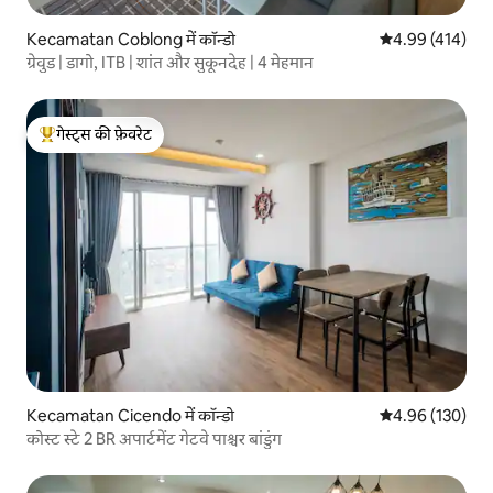
Kecamatan Coblong में कॉन्डो
औसत रेटिंग 5 में स
4.99 (414)
ग्रेवुड | डागो, ITB | शांत और सुकूनदेह | 4 मेहमान
गेस्ट्स की फ़ेवरेट
गेस्ट्स का टॉप फ़ेवरेट
Kecamatan Cicendo में कॉन्डो
औसत रेटिंग 5 में स
4.96 (130)
कोस्ट स्टे 2 BR अपार्टमेंट गेटवे पाश्चर बांडुंग