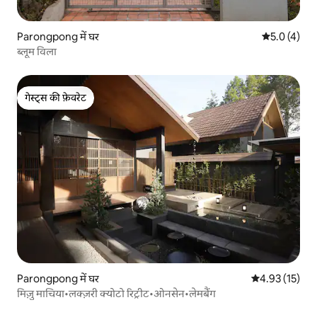
Parongpong में घर
औसत रेटिंग 5 म
5.0 (4)
ब्लूम विला
गेस्ट्स की फ़ेवरेट
गेस्ट्स की फ़ेवरेट
Parongpong में घर
औसत रेटिंग 5 में 
4.93 (15)
मिज़ु माचिया•लक्ज़री क्योटो रिट्रीट•ओनसेन•लेमबैंग