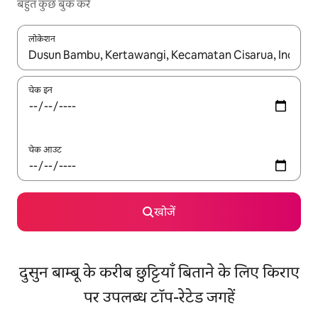
बहुत कुछ बुक करें
लोकेशन
नतीजों के उपलब्ध होने पर, अप और डाउन 'ऐरो की' का इस्तेमाल करके नेविगेट करें
चेक इन
चेक आउट
खोजें
दुसुन बाम्बू के करीब छुट्टियाँ बिताने के लिए किराए
पर उपलब्ध टॉप-रेटेड जगहें