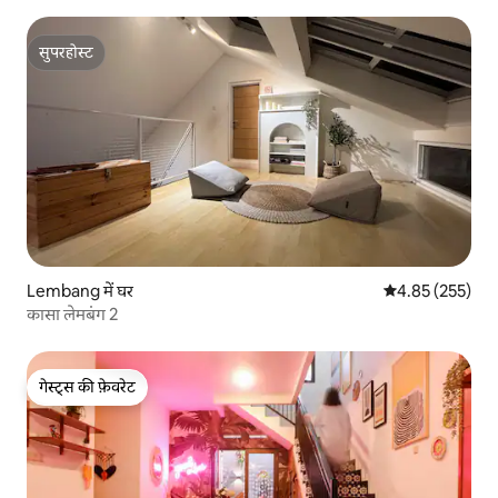
सुपरहोस्ट
सुपरहोस्ट
Lembang में घर
औसत रेटिंग 5 में स
4.85 (255)
कासा लेमबंग 2
गेस्ट्स की फ़ेवरेट
गेस्ट्स की फ़ेवरेट