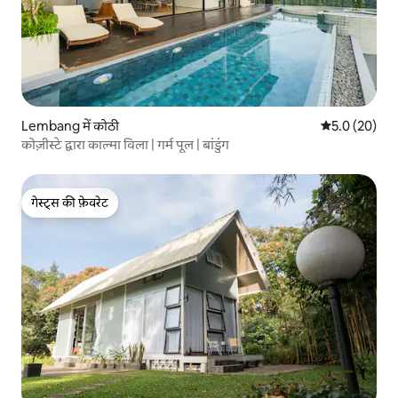
Lembang में कोठी
औसत रेटिंग 5 में
5.0 (20)
कोज़ीस्टे द्वारा काल्मा विला | गर्म पूल | बांडुंग
गेस्ट्स की फ़ेवरेट
गेस्ट्स की फ़ेवरेट