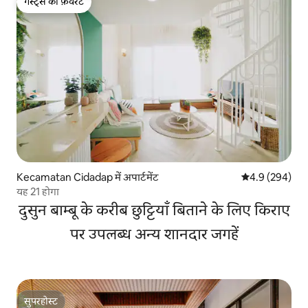
गेस्ट्स की फ़ेवरेट
गेस्ट्स की फ़ेवरेट
Kecamatan Cidadap में अपार्टमेंट
औसत रेटिंग 5 में 
4.9 (294)
यह 21 होगा
दुसुन बाम्बू के करीब छुट्टियाँ बिताने के लिए किराए
पर उपलब्ध अन्य शानदार जगहें
सुपरहोस्ट