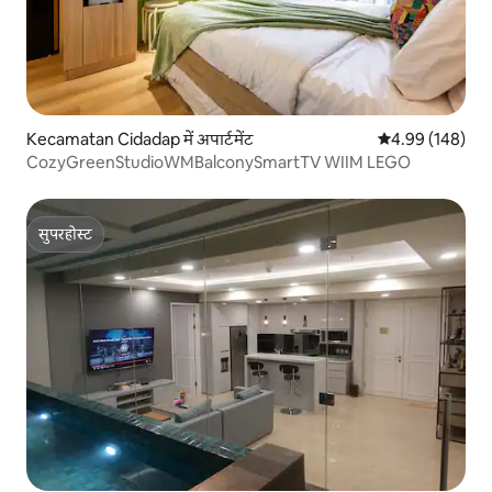
Kecamatan Cidadap में अपार्टमेंट
औसत रेटिंग 5 में स
4.99 (148)
CozyGreenStudioWMBalconySmartTV WIIM LEGO
सुपरहोस्ट
सुपरहोस्ट