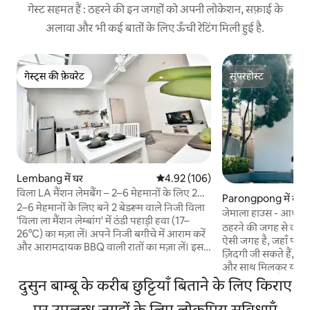
गेस्ट सहमत हैं : ठहरने की इन जगहों को अपनी लोकेशन, सफ़ाई के
अलावा और भी कई बातों के लिए ऊँची रेटिंग मिली हुई है.
गेस्ट्स की फ़ेवरेट
सुपरहोस्ट
गेस्ट्स की फ़ेवरेट
सुपरहोस्ट
Lembang में घर
औसत रेटिंग 5 में से 4.92, 106 समीक्षाएँ
4.92 (106)
विला LA मैंशन लेमबैंग – 2–6 मेहमानों के लिए 2
Parongpong में कोठ
बेडरूम
2–6 मेहमानों के लिए बने 2 बेडरूम वाले निजी विला
जेमाला हाउस - आधुनिक 
'विला ला मैंशन लेम्बांग' में ठंडी पहाड़ी हवा (17–
जगह
ठहरने की जगह से कहीं बढ़कर। जेम
26°C) का मज़ा लें। अपने निजी बगीचे में आराम करें
ऐसी जगह है, जहाँ परिवा
और आरामदायक BBQ वाली रातों का मज़ा लें। इसमें
ज़िंदगी जी सकते हैं, एक-
पूरी तरह से सुसज्जित रसोई, तेज़ वाईफ़ाई, Netflix
और साथ मिलकर यादगार
और HBO Max के साथ-साथ रोज़ एशियाई नाश्ता
स्कैंडिनेवियाई शैली से प
दुसुन बाम्बू के करीब छुट्टियाँ बिताने के लिए किराए
शामिल है। कामकाजी दिनों या वीकएंड की छुट्टियों के
और आकर्षक माहौल के 
लिए बिलकुल सही। लेम्बांग पार्क और चिड़ियाघर से
पर उपलब्ध जगहों के लिए लोकप्रिय सुविधाएँ
समझकर तैयार किया गय