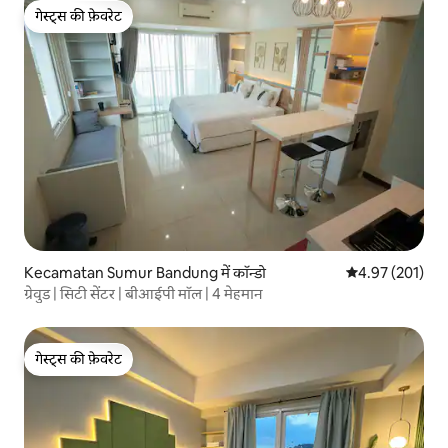
गेस्ट्स की फ़ेवरेट
गेस्ट्स की फ़ेवरेट
Kecamatan Sumur Bandung में कॉन्डो
औसत रेटिंग 5 में स
4.97 (201)
ग्रेवुड | सिटी सेंटर | बीआईपी मॉल | 4 मेहमान
गेस्ट्स की फ़ेवरेट
गेस्ट्स की फ़ेवरेट