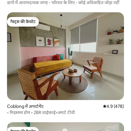
डागो में आरामदायक जगह - परिवार के लिए - कोई अविवाहित जोड़ा नहीं
गेस्ट्स की फ़ेवरेट
गेस्ट्स की फ़ेवरेट
Coblong में अपार्टमेंट
औसत रेटिंग 5 में 
4.9 (478)
• मिडसमर होम • 2BR वाईफ़ाई+स्मार्ट टीवी