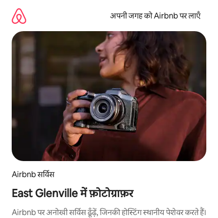
इसे
छोड़कर
अपनी जगह को Airbnb पर लाएँ
सीधा
कॉन्टेंट
पर
जाएँ
Airbnb सर्विस
East Glenville में फ़ोटोग्राफ़र
Airbnb पर अनोखी सर्विस ढूँढ़ें, जिनकी होस्टिंग स्थानीय पेशेवर करते हैं।