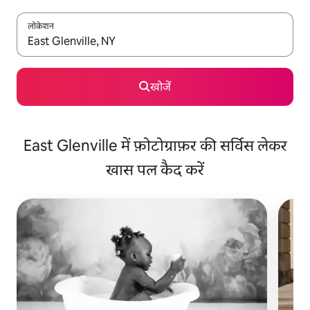
लोकेशन
नतीजों के उपलब्ध होने पर, अप और डाउन 'ऐरो की' का इस्तेमाल करके नेविगेट करें
खोजें
East Glenville में फ़ोटोग्राफ़र की सर्विस लेकर
खास पल कैद करें