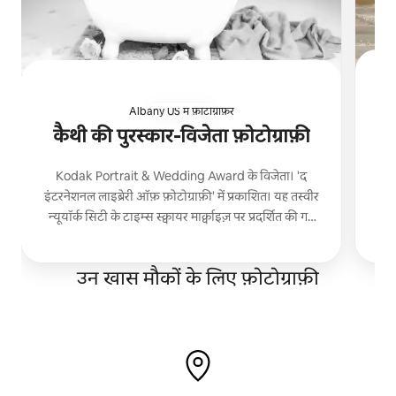
Albany US में फ़ोटोग्राफ़र
कैथी की पुरस्कार-विजेता फ़ोटोग्राफ़ी
मैं
Kodak Portrait & Wedding Award के विजेता। 'द
में 
इंटरनेशनल लाइब्रेरी ऑफ़ फ़ोटोग्राफ़ी' में प्रकाशित। यह तस्वीर
सैकड़ो
न्यूयॉर्क सिटी के टाइम्स स्क्वायर मार्क्वाइज़ पर प्रदर्शित की गई
थी।
उन खास मौकों के लिए फ़ोटोग्राफ़ी