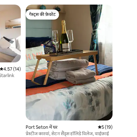
गेस्ट्स की फ़ेवरेट
गेस्ट्स की फ़ेवरेट
औसत रेटिंग 5 में से 4.57, 14 समीक्षाएँ
4.57 (14)
 |Starlink
Port Seton में घर
औसत रेटिंग 5 में से 5, 1
5 (19)
प्रेस्टीज कारवां, सेटन सैंड्स हॉलिडे विलेज, वाईफ़ाई