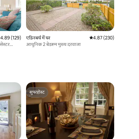
सत रेटिंग 5 में से 4.89, 129 समीक्षाएँ
4.89 (129)
एडिनबर्घ में घर
औसत रेटिंग 5 में से 4.87, 230
4.87 (230)
ॉसेस्टर
आधुनिक 2 बेडरूम मुख्य दरवाजा
सुपरहोस्ट
सुपरहोस्ट