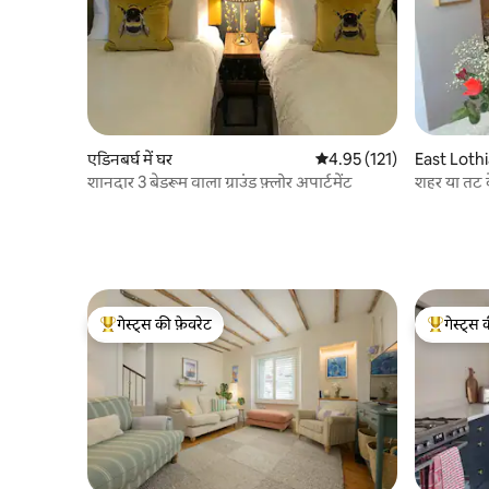
एडिनबर्घ में घर
औसत रेटिंग 5 में से 4.95, 121
4.95 (121)
East Lothia
शानदार 3 बेडरूम वाला ग्राउंड फ़्लोर अपार्टमेंट
शहर या तट
गेस्ट्स की फ़ेवरेट
गेस्ट्स 
गेस्ट्स का टॉप फ़ेवरेट
गेस्ट्स का 