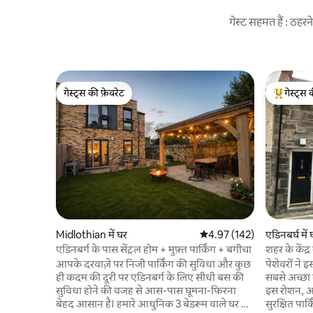
गेस्ट सहमत हैं : ठह
गेस्ट्स की फ़ेवरेट
गेस्ट्स 
गेस्ट्स की फ़ेवरेट
गेस्ट्स का 
Midlothian में घर
औसत रेटिंग 5 में से 4.97, 142
4.97 (142)
एडिनबर्घ में 
एडिनबर्ग के पास सेंट्रल होम + मुफ़्त पार्किंग + बगीचा
आपके दरवाज़े पर निजी पार्किंग की सुविधा और कुछ
पेशेवरों ने 
ही कदम की दूरी पर एडिनबर्ग के लिए सीधी बस की
सबसे अच्छा स्
सुविधा होने की वजह से आस-पास घूमना-फिरना
इस रोशन, अ
बेहद आसान है। हमारे आधुनिक 3 बेडरूम वाले घर में
सुरक्षित पार्