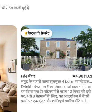
 रेटिंग मिली हुई है.
एडिनबर्घ में
गेस्ट्स की फ़ेवरेट
गेस्ट्स की
शानदार सिट
गेस्ट्स का टॉप फ़ेवरेट
गेस्ट्स की
Our prope
the tram 
to Murra
attending
event, y
End stop"
20 minut
headache
Fife में घर
औसत रेटिंग 5 में से 4.98, 13
4.98 (132)
a smooth 
समुद्र के नज़ारों वाला खूबसूरत 4 bdrm फ़ार्महाउस,
of the action. This st
फ़ाइफ़।
Drinkbetween Farmhouse को हाल ही में नया
property 
रूप दिया गया है। एडिनबर्ग से महज़ 40 मिनट की दूरी
the tren
पर, 4 से 8 मेहमानों के लिए, यह आदर्श रूप से बैंचरी
just a sho
फ़ार्म पर एक सुंदर और शांतिपूर्ण ग्रामीण सेटिंग में
स्थित है। यहाँ एक बड़ा - सा बगीचा है। इसमें समुद्र तक
के खेतों के शानदार नज़ारे हैं, ताकि आप वाकई आराम