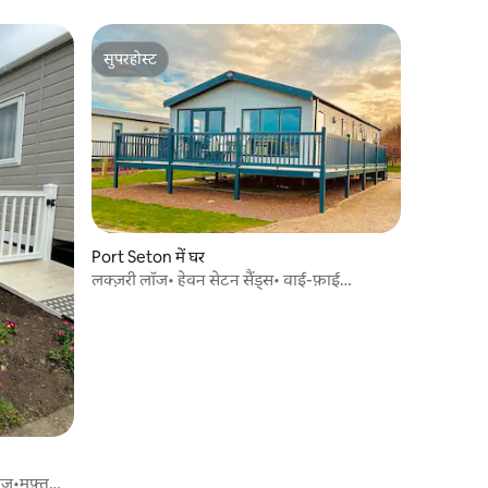
सुपरहोस्ट
सुपरहोस्ट
Port Seton में घर
लक्ज़री लॉज• हेवन सेटन सैंड्स• वाई-फ़ाई
•ब्लेयरगॉरी
़•मुफ़्त