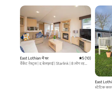
East Lothian में घर
औसत रेटिंग 5 में से 5, 1
5 (10)
वैकेंट नेस्ट्स | द बेलफ़्राई | Starlink | 8 लोग रह
सकते हैं
East Lothia
स्टेटिक कारव