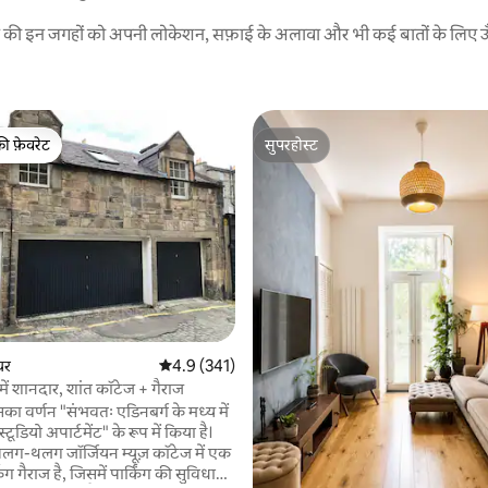
रने की इन जगहों को अपनी लोकेशन, सफ़ाई के अलावा और भी कई बातों के लिए ऊँची
की फ़ेवरेट
सुपरहोस्ट
टॉप फ़ेवरेट
सुपरहोस्ट
 समीक्षाएँ
घर
औसत रेटिंग 5 में से 4.9, 341 समीक्षाएँ
4.9 (341)
शहर के केंद्र में शानदार, शांत कॉटेज + गैराज
इसका वर्णन "संभवतः एडिनबर्ग के मध्य में
टूडियो अपार्टमेंट" के रूप में किया है।
लग-थलग जॉर्जियन म्यूज़ कॉटेज में एक
किंग गैराज है, जिसमें पार्किंग की सुविधा