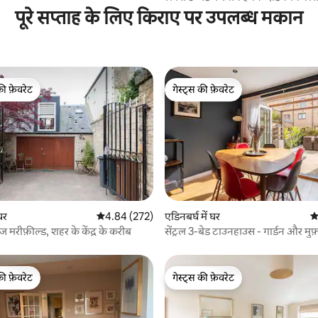
वाईफ़ाई
पूरे सप्ताह के लिए किराए पर उपलब्ध मकान
की फ़ेवरेट
गेस्ट्स की फ़ेवरेट
टॉप फ़ेवरेट
गेस्ट्स की फ़ेवरेट
 समीक्षाएँ
घर
औसत रेटिंग 5 में से 4.84, 272 समीक्षाएँ
4.84 (272)
एडिनबर्घ में घर
औ
ॉज मरीफ़ील्ड, शहर के केंद्र के करीब
सेंट्रल 3-बेड टाउनहाउस - गार्डन और मुफ़्
की फ़ेवरेट
गेस्ट्स की फ़ेवरेट
टॉप फ़ेवरेट
गेस्ट्स की फ़ेवरेट