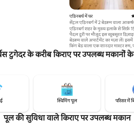
 के लिए है। (ध्यान दें, कार की
मी/5 फ़ीट 11 इंच तक सीमित है)। यह
ी-सैक में स्थित है, जहाँ से प्रिंसेस
एडिनबर्घ में घर
औ
फ़ 5 मिनट की पैदल दूरी पर है और यह बार,
सेंट्रल एडिनबर्ग में 2 बेडरूम वाला आकर्ष
परमार्केट के करीब है। बेहद तेज़
एडिनबर्ग शहर के मुख्य इलाके से सिर्फ़ 
मन के बाद ज़रूरत पूरी करने के लिए
पैदल दूरी पर मौजूद इस खूबसूरत डिज़ाइ
ाय, ताज़ा ब्रेड और दूध, जैम और बिस्कुट
बेडरूम वाले अपार्टमेंट का मज़ा लें। इसमें 2 बेडरूम,
किंग बेड वाला एक शानदार मास्टर रूम,
आरामदायक डबल बेडरूम और एक स्टाइ
्चेस टुगेदर के करीब किराए पर उपलब्ध मकानों क
स्पेस है, जो पूरे दिन घूमने-फिरने के ब
के लिए बिलकुल सही है। परिवहन के शानदार साधन
आपके दरवाज़े पर ही मौजूद हैं, साथ ही 
कैसल, आर्थर्स सीट, रॉयल माइल और रेस्ट
दुकानें भी आसानी से पहुँच में हैं। आराम 
लिए तेज़ वाई-फ़ाई, स्मार्ट टीवी और पूर
सुसज्जित रसोई।
ाई
स्विमिंग पूल
परिसर में ब
पूल की सुविधा वाले किराए पर उपलब्ध मकान