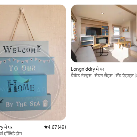
Longniddry में घर
वैकेंट नेस्ट्स | सेटन सैंड्स | सेंट एंड्रयूज़
 समीक्षाएँ
 में घर
औसत रेटिंग 5 में से 4.67, 49 समीक्षाएँ
4.67 (49)
ां हॉलिडे होम