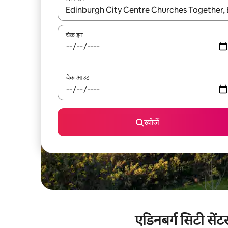
नतीजों के उपलब्ध होने पर, अप और डाउन 'ऐरो की' का इस्तेमाल 
चेक इन
चेक आउट
खोजें
एडिनबर्ग सिटी सेंट