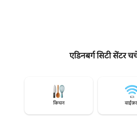
आपको विशाल जगह, आराम और एक शांत निजी
सिर्फ़ हमारे मेहमानों
बगीचा मिलेगा, जहाँ आप शहर में व्यस्त दिन बिताने के
ऊँचाई 180 से
बाद आराम कर सकते हैं। परिवारों, दोस्तों के समूहों
एक शांत कुल-ड
और घर से दूर रहने वाले कर्मचारियों के लिए बिल्कुल
स्ट्रीट सिर्
सही, जहाँ बच्चों के लिए ज़रूरी सामान उपलब्ध हैं, एक
रेस्टोरेंट और सु
खास वर्कस्पेस है और रॉसलिन और स्कॉटिश बॉर्डर्स
इंटरनेट। आग
तक आसानी से पहुँचा जा सकता है। एडिनबर्ग के ठीक
नेस्प्रेसो, च
बाहर शांत सुबह, आरामदायक शाम और तनाव-मुक्त
मौजूद हैं।
ठहराव का आनंद लें।
एडिनबर्ग सिटी सेंटर चर
किचन
वाईफ़