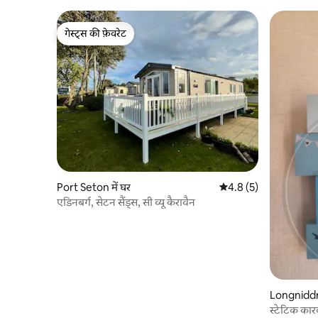
गेस्ट्स की फ़ेवरेट
गेस्ट्स की फ़ेवरेट
Port Seton में घर
औसत रेटिंग 5 में से 4.8, 5
4.8 (5)
एडिनबर्ग, सेटन सैंड्स, सी व्यू कैरावैन
Longniddry
स्टेटिक कारव