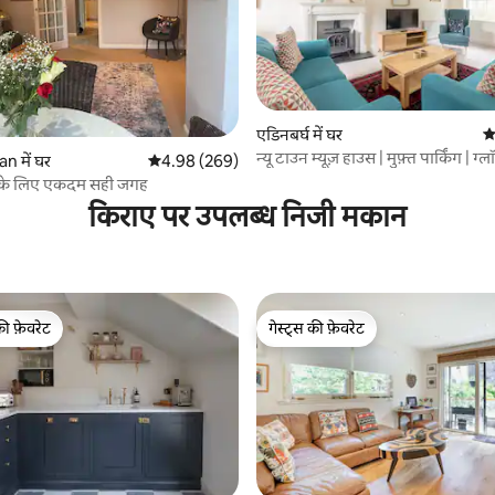
एडिनबर्घ में घर
औ
न्यू टाउन म्यूज़ हाउस | मुफ़्त पार्किंग | ग्ल
 समीक्षाएँ
n में घर
औसत रेटिंग 5 में से 4.98, 269 समीक्षाएँ
4.98 (269)
स्क्वायर
 के लिए एकदम सही जगह
किराए पर उपलब्ध निजी मकान
की फ़ेवरेट
गेस्ट्स की फ़ेवरेट
टॉप फ़ेवरेट
गेस्ट्स की फ़ेवरेट