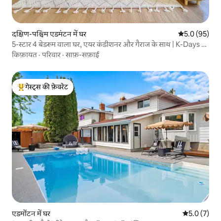
दक्षिण-पश्चिम एडमंटन में घर
औसत रेटिंग 5 में
5.0 (95)
5-स्टार 4 बेडरूम वाला घर, एयर कंडीशनर और गैराज के साथ | K-Days के
लिए बिल्कुल सही!
किफ़ायत
·
परिवार
·
साफ़-सफ़ाई
गेस्ट्स की फ़ेवरेट
गेस्ट्स का टॉप फ़ेवरेट
एडमोंटन में घर
औसत रेटिंग 5 म
5.0 (7)