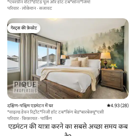
*एवरग्रीन शैटो*हीटेड पूल और हॉट टब*सॉना*जिम!
परिवार
·
लोकेशन
·
सजावट
गेस्ट्स की फ़ेवरेट
गेस्ट्स की फ़ेवरेट
दक्षिण-पश्चिम एडमंटन में घर
औसत रेटिंग 5 में 
4.93 (28)
*वाइल्ड हेवन रिट्रीट*निजी हॉट टब*किंग बेड*बारबेक्यू*एसी
परिवार
·
किफ़ायत
·
पार्किंग
एडमंटन की यात्रा करने का सबसे अच्छा समय कब