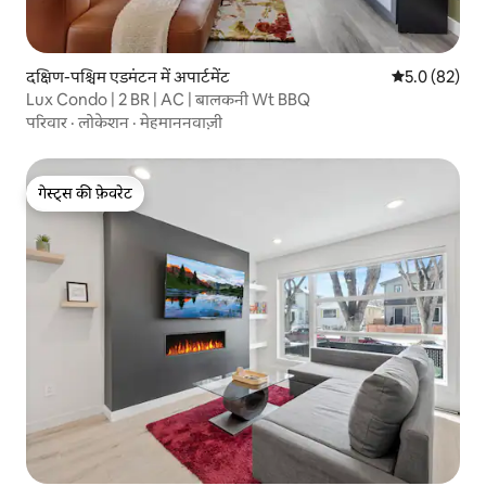
दक्षिण-पश्चिम एडमंटन में अपार्टमेंट
औसत रेटिंग 5 में
5.0 (82)
Lux Condo | 2 BR | AC | बालकनी Wt BBQ
परिवार
·
लोकेशन
·
मेहमाननवाज़ी
गेस्ट्स की फ़ेवरेट
गेस्ट्स की फ़ेवरेट