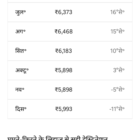
जुल॰
₹6,373
16°से॰
अग॰
₹6,468
15°से॰
सित॰
₹6,183
10°से॰
अक्टू॰
₹5,898
3°से॰
नव॰
₹5,898
-5°से॰
दिस॰
₹5,993
-11°से॰
घूमने-फिरने के लिहाज़ से सही डेस्टिनेशन