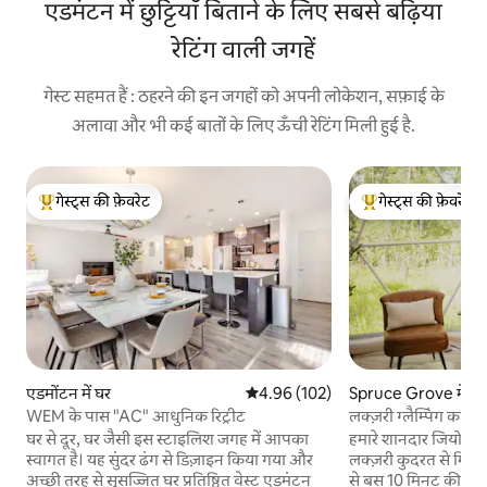
एडमंटन में छुट्टियाँ बिताने के लिए सबसे बढ़िया
रेटिंग वाली जगहें
गेस्ट सहमत हैं : ठहरने की इन जगहों को अपनी लोकेशन, सफ़ाई के
अलावा और भी कई बातों के लिए ऊँची रेटिंग मिली हुई है.
गेस्ट्स की फ़ेवरेट
गेस्ट्स की फ़ेवरेट
गेस्ट्स का टॉप फ़ेवरेट
गेस्ट्स का टॉप फ़ेवरेट
एडमोंटन में घर
औसत रेटिंग 5 में से 4.96, 102 समीक्षाएँ
4.96 (102)
Spruce Grove में लक
WEM के पास "AC" आधुनिक रिट्रीट
लक्ज़री ग्लैम्पिंग का अ
घर से दूर, घर जैसी इस स्टाइलिश जगह में आपका
हमारे शानदार जियो गुंब
स्वागत है। यह सुंदर ढंग से डिज़ाइन किया गया और
लक्ज़री कुदरत से मिलत
अच्छी तरह से सुसज्जित घर प्रतिष्ठित वेस्ट एडमंटन
से बस 10 मिनट की पैदल 