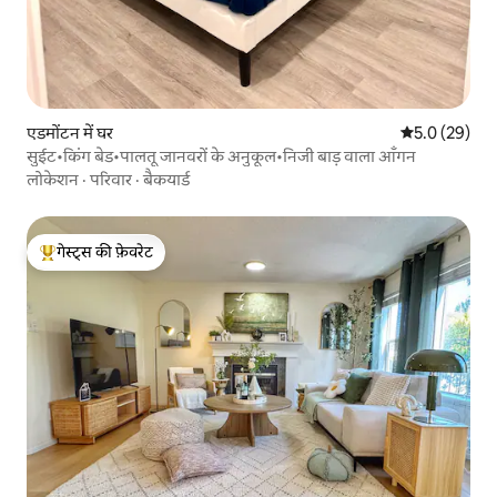
एडमोंटन में घर
औसत रेटिंग 5 में
5.0 (29)
सुईट•किंग बेड•पालतू जानवरों के अनुकूल•निजी बाड़ वाला आँगन
लोकेशन
·
परिवार
·
बैकयार्ड
गेस्ट्स की फ़ेवरेट
गेस्ट्स का टॉप फ़ेवरेट