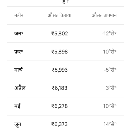
है?
महीना
औसत किराया
औसत तापमान
जन॰
₹5,802
-12°से॰
फ़र॰
₹5,898
-10°से॰
मार्च
₹5,993
-5°से॰
अप्रैल
₹6,183
3°से॰
मई
₹6,278
10°से॰
जून
₹6,373
14°से॰