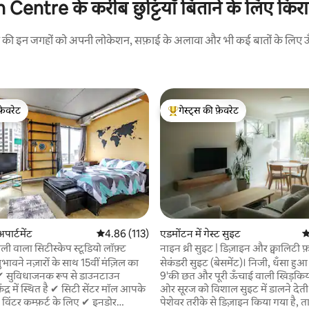
re के करीब छुट्टियाँ बिताने के लिए किराए 
रने की इन जगहों को अपनी लोकेशन, सफ़ाई के अलावा और भी कई बातों के लिए ऊँची
फ़ेवरेट
गेस्ट्स की फ़ेवरेट
फ़ेवरेट
गेस्ट्स का टॉप फ़ेवरेट
पार्टमेंट
औसत रेटिंग 5 में से 4.86, 113 समीक्षाएँ
4.86 (113)
एडमोंटन में गेस्ट सुइट
औ
शैली वाला सिटीस्केप स्टूडियो लॉफ़्ट
नाइन थ्री सुइट | डिज़ाइन और क्वालिटी 
 समीक्षाएँ
लिविंग
भावने नज़ारों के साथ 15वीं मंज़िल का
सेकंडरी सुइट (बेसमेंट)। निजी, धँसा हु
 सुविधाजनक रूप से डाउनटाउन
9'की छत और पूरी ऊँचाई वाली खिड़किया
ंद्र में स्थित है ✔ सिटी सेंटर मॉल आपके
ओर सूरज को विशाल सुइट में डालने देती हैं।
ै विंटर कम्फ़र्ट के लिए ✔ इनडोर
पेशेवर तरीके से डिज़ाइन किया गया है, 