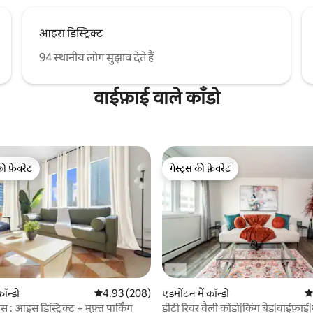
आइस डिस्ट्रिक्ट
94 स्थानीय लोग सुझाव देते हैं
वाईफ़ाई वाले काँडो
की फ़ेवरेट
गेस्ट्स की फ़ेवरेट
टॉप फ़ेवरेट
गेस्ट्स की फ़ेवरेट
 समीक्षाएँ
कॉन्डो
औसत रेटिंग 5 में से 4.93, 208 समीक्षाएँ
4.93 (208)
एडमोंटन में कॉन्डो
औस
 आइस डिस्ट्रिक्ट + मुफ़्त पार्किंग
डीटी रिवर वैली कोंडो|किंग बेड|वाईफ़ाई|म