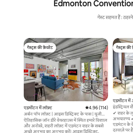
Edmonton Convention Cent
गेस्ट सहमत हैं : ठह
गेस्ट्स की फ़ेवरेट
गेस्ट्स की 
गेस्ट्स की फ़ेवरेट
गेस्ट्स की 
एडमोंटन में अ
इंडस्ट्रियल 
एडमोंटन में लॉफ़्ट
औसत रेटिंग 5 में से 4.96, 114
4.96 (114)
✔ शहर के लु
अर्बन पॉप लॉफ़्ट | आइस डिस्ट्रिक्ट के पास | यूजी
अभयारण्य ✔
पार्किंग!
ऐतिहासिक जॉन डीरे वेयरहाउस में स्थित हमारे विशाल
एडमंटन के के
और अनोखे, शहरी लॉफ़्ट में एडमंटन शहर के सबसे
दरवाज़े पर ह
अच्छे अनुभव का अनुभव करें। आइस डिस्ट्रिक्ट,