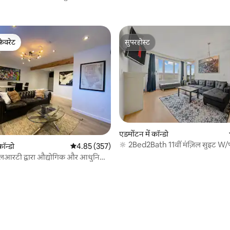
पार्किंग|
फ़ेवरेट
सुपरहोस्ट
फ़ेवरेट
सुपरहोस्ट
एडमोंटन में कॉन्डो
🔆 2Bed2Bath 11वीं मंज़िल सुइट W/प
कॉन्डो
औसत रेटिंग 5 में से 4.85, 357 समीक्षाएँ
4.85 (357)
AC🔆
 एलआरटी द्वारा औद्योगिक और आधुनिक