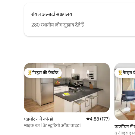
रॉयल अल्बर्टा संग्रहालय
280 स्थानीय लोग सुझाव देते हैं
गेस्ट्स की फ़ेवरेट
गेस्ट्स 
गेस्ट्स का टॉप फ़ेवरेट
गेस्ट्स का 
एडमोंटन में कॉन्डो
औसत रेटिंग 5 में से 4.88, 177
4.88 (177)
माइक का 1Br स्टूडियो ऑफ़ वाइट!
एडमोंटन में 
द आइस हाउस :