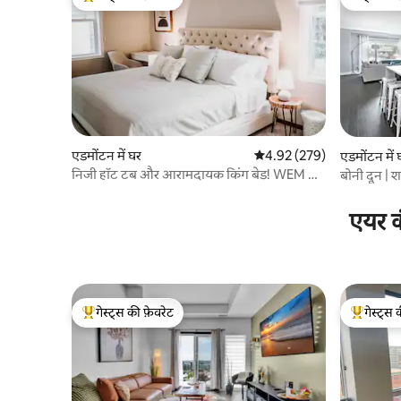
गेस्ट्स का टॉप फ़ेवरेट
गेस्ट्स की 
एडमोंटन में घर
औसत रेटिंग 5 में से 4.92, 279
4.92 (279)
एडमोंटन में 
निजी हॉट टब और आरामदायक किंग बेड! WEM के
बोनी दून | श
करीब!
एयर क
गेस्ट्स की फ़ेवरेट
गेस्ट्स 
गेस्ट्स का टॉप फ़ेवरेट
गेस्ट्स का 