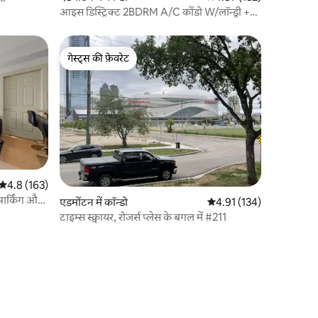
आइस डिस्ट्रिक्ट 2BDRM A/C कोंडो W/लॉन्ड्री +
U/पार्किंग
गेस्ट्स की फ़ेवरेट
गेस्ट्स की फ़ेवरेट
औसत रेटिंग 5 में से 4.8, 163 समीक्षाएँ
4.8 (163)
ार्किंग और
एडमोंटन में कॉन्डो
औसत रेटिंग 5 में से 4.91, 13
4.91 (134)
टाइम्स स्क्वायर, रोजर्स प्लेस के बगल में #211