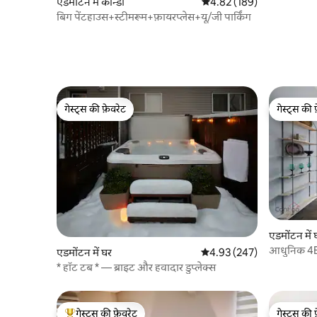
एडमोंटन में कॉन्डो
औसत रेटिंग 5 में से 4.82, 189
4.82 (189)
बिग पेंटहाउस+स्टीमरूम+फ़ायरप्लेस+यू/जी पार्किंग
गेस्ट्स की फ़ेवरेट
गेस्ट्स की 
गेस्ट्स की फ़ेवरेट
गेस्ट्स की 
एडमोंटन में 
आधुनिक 4BR |
एडमोंटन में घर
औसत रेटिंग 5 में से 4.93, 247
4.93 (247)
पास
* हॉट टब * — ब्राइट और हवादार डुप्लेक्स
गेस्ट्स की फ़ेवरेट
गेस्ट्स की 