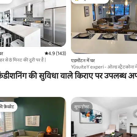
फ़ेवरेट
गेस्ट्स का टॉप फ़ेवरेट
 समीक्षाएँ
घर
औसत रेटिंग 5 में से 4.9, 143 समीक्षाएँ
4.9 (143)
हर से 8 मिनट की दूरी पर है |
एडमोंटन में घर
YůsuiteY experi - ओल्ड स्ट्रैटकोना 
घर!
ंडीशनिंग की सुविधा वाले किराए पर उपलब्ध अपार
की फ़ेवरेट
सुपरहोस्ट
टॉप फ़ेवरेट
सुपरहोस्ट