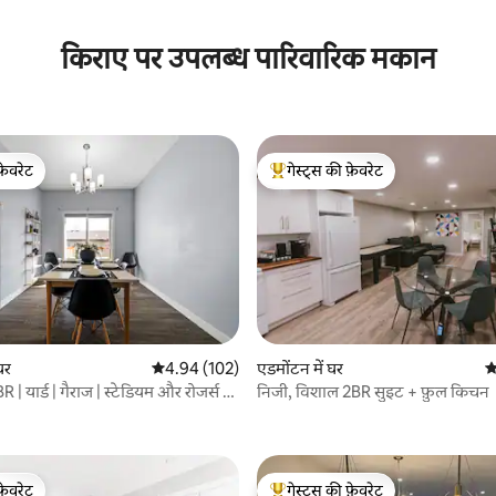
 समीक्षाएँ
किराए पर उपलब्ध पारिवारिक मकान
फ़ेवरेट
गेस्ट्स की फ़ेवरेट
फ़ेवरेट
गेस्ट्स का टॉप फ़ेवरेट
घर
औसत रेटिंग 5 में से 4.94, 102 समीक्षाएँ
4.94 (102)
एडमोंटन में घर
औ
 यार्ड | गैराज | स्टेडियम और रोजर्स के
निजी, विशाल 2BR सुइट + फ़ुल किचन
 समीक्षाएँ
फ़ेवरेट
गेस्ट्स की फ़ेवरेट