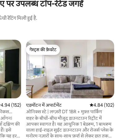
पर उपलब्ध टॉप-रेटेड जगहें
 रेटिंग मिली हुई है.
एडमोंटन में 
गेस्ट्स की फ़ेवरेट
गेस्ट्स की
नि: शुल्क प
गेस्ट्स की फ़ेवरेट
गेस्ट्स की
1Room म
यहाँ आपको 
डाउनटाउन ए
मुफ़्त भूमिगत/
के करीब, रोज
शराब की दुक
गीगाबिट इंटरन
स्टाइल 1 बेड
आप सभी आव
सत रेटिंग 5 में से 4.94, 152 समीक्षाएँ
4.94 (152)
एडमोंटन में अपार्टमेंट
औसत रेटिंग 5 में से 4.84, 10
4.84 (102)
लॉन्ड्री, न
फ़ोकस
ओनिक्स स्टे | लग्ज़री DT 1BR + मुफ़्त पार्किंग
आवश्यकता है
आ आँगन।
शहर के बीचों-बीच मौजूद डाउनटाउन रिट्रीट में
ऑयलर्स और ज
ँ दक्षिण की
आपका स्वागत है। यह आधुनिक 1 बेडरूम, 1 बाथरूम
 इसे
वाला हाई-राइज़ सुईट डाउनटाउन और रोजर्स प्लेस के
ताकि यह हर
मनोरम नज़ारों के साथ-साथ फ़र्श से लेकर छत तक