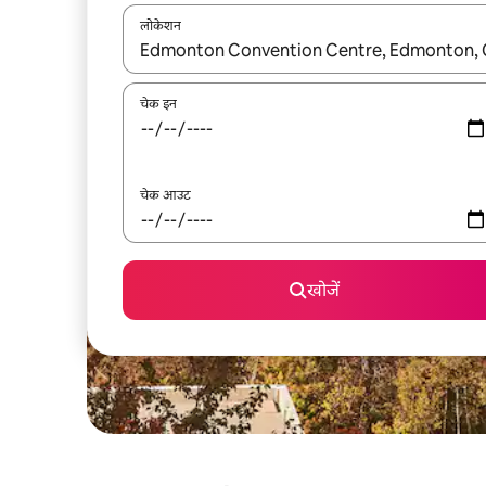
लोकेशन
नतीजों के उपलब्ध होने पर, अप और डाउन 'ऐरो की' का इस्तेमाल 
चेक इन
चेक आउट
खोजें