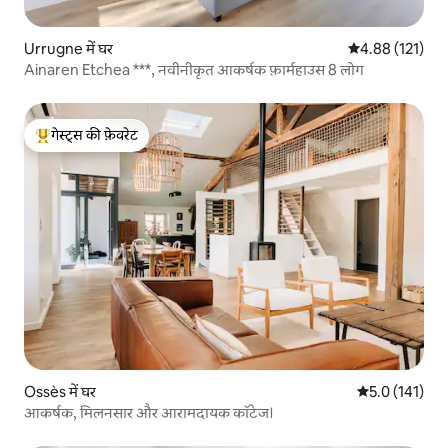
Urrugne में घर
औसत रेटिंग 5 में स
4.88 (121)
Ainaren Etchea ***, नवीनीकृत आकर्षक फ़ार्महाउस 8 लोग
गेस्ट्स की फ़ेवरेट
गेस्ट्स का टॉप फ़ेवरेट
Ossès में घर
औसत रेटिंग 5 में
5.0 (141)
आकर्षक, मिलनसार और आरामदायक कॉटेज।