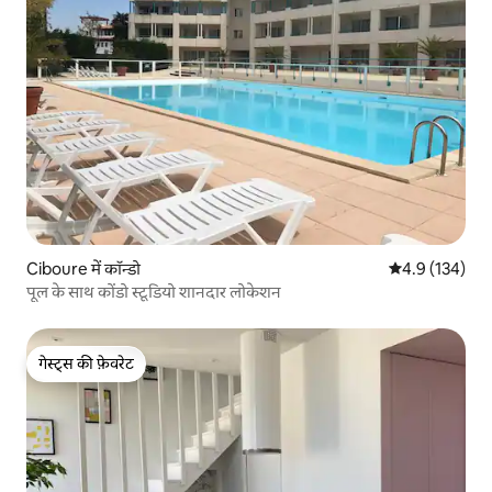
Ciboure में कॉन्डो
औसत रेटिंग 5 में 
4.9 (134)
पूल के साथ कोंडो स्टूडियो शानदार लोकेशन
गेस्ट्स की फ़ेवरेट
गेस्ट्स की फ़ेवरेट