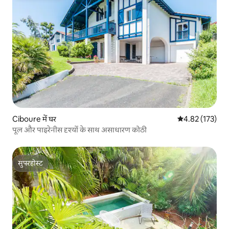
Ciboure में घर
औसत रेटिंग 5 में स
4.82 (173)
पूल और पाइरेनीस दृश्यों के साथ असाधारण कोठी
सुपरहोस्ट
सुपरहोस्ट