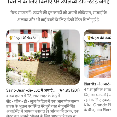
बिताने के लिए किराए पर उपलब्ध टॉप-रेटेड जगहें
गेस्ट सहमत हैं : ठहरने की इन जगहों को अपनी लोकेशन, सफ़ाई के
अलावा और भी कई बातों के लिए ऊँची रेटिंग मिली हुई है.
गेस्ट्स की फ़ेवरेट
गेस्ट्स की फ़ेवरेट
गेस्ट्स का टॉप फ़ेवरेट
गेस्ट्स का टॉप फ़ेवरेट
Biarritz में अपार्टमेंट
4 * आधुनिक अपार्टमेंट 
Saint-Jean-de-Luz में अपार्ट
औसत रेटिंग 5 में से 4.93, 201 समीक्षाएँ
4.93 (201)
तट पैदल
जिज्ञासा एक जोड़े या परि
मेंट
बास्क हाउस में T3, शांत शहर के केंद्र में
रहने के लिए एकदम सही ज
सेंट - जीन - डी - लुज़ के दिल में एक आकर्षक बास्क
स्थित, Grande Plage
हाउस के भूतल पर स्थित मेरे पूरी तरह से पुनर्निर्मित
के बीच, आप Biarritz मे
अपार्टमेंट में आपका स्वागत है। आंगन की तरफ, एक
कुछ आपको एक आदर्श छु
सुंदर छत आपके भोजन के लिए आपका इंतजार कर