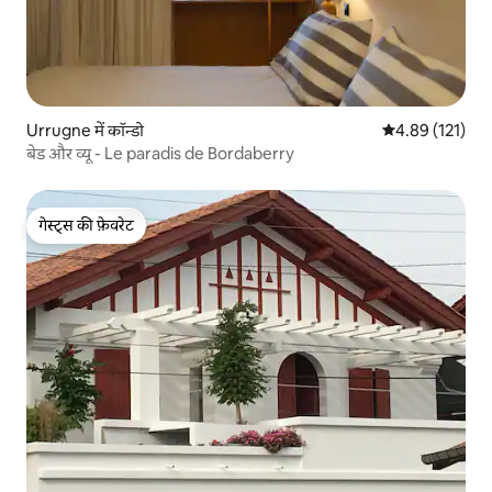
Urrugne में कॉन्डो
औसत रेटिंग 5 में स
4.89 (121)
बेड और व्यू - Le paradis de Bordaberry
गेस्ट्स की फ़ेवरेट
गेस्ट्स की फ़ेवरेट