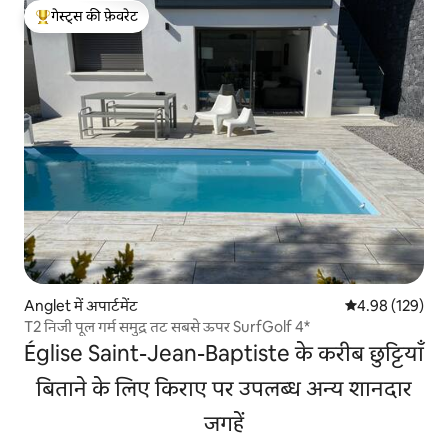
गेस्ट्स की फ़ेवरेट
गेस्ट्स का टॉप फ़ेवरेट
Anglet में अपार्टमेंट
औसत रेटिंग 5 में स
4.98 (129)
T2 निजी पूल गर्म समुद्र तट सबसे ऊपर SurfGolf 4*
Église Saint-Jean-Baptiste के करीब छुट्टियाँ
बिताने के लिए किराए पर उपलब्ध अन्य शानदार
जगहें