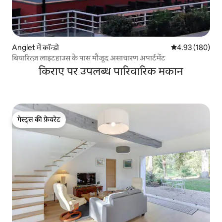
Anglet में कॉन्डो
औसत रेटिंग 5 में स
4.93 (180)
बियारित्ज़ लाइटहाउस के पास मौजूद असाधारण अपार्टमेंट
किराए पर उपलब्ध पारिवारिक मकान
गेस्ट्स की फ़ेवरेट
गेस्ट्स की फ़ेवरेट