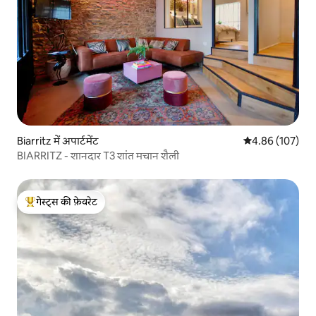
Biarritz में अपार्टमेंट
औसत रेटिंग 5 में स
4.86 (107)
BIARRITZ - शानदार T3 शांत मचान शैली
गेस्ट्स की फ़ेवरेट
गेस्ट्स का टॉप फ़ेवरेट