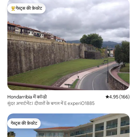
गेस्ट्स की फ़ेवरेट
गेस्ट्स का टॉप फ़ेवरेट
Hondarribia में कॉन्डो
औसत रेटिंग 5 में स
4.95 (166)
सुंदर अपार्टमेंट। दीवारों के बगल में E experiO1885
गेस्ट्स की फ़ेवरेट
गेस्ट्स की फ़ेवरेट