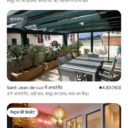
समुद्र तट स्टाइलिश अपार्टमेंट w/ महासागर दृश्य छत
सुपरहोस्ट
सुपरहोस्ट
Saint-Jean-de-Luz में अपार्टमेंट
औसत रेटिंग 5 में स
4.83 (163)
4 P अपार्टमेंट, बड़ी छत, समुद्र का दृश्य, शहर का केंद्र।
गेस्ट्स की फ़ेवरेट
गेस्ट्स की फ़ेवरेट