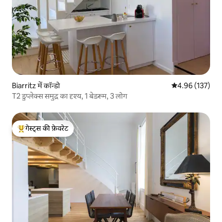
Biarritz में कॉन्डो
औसत रेटिंग 5 में स
4.96 (137)
T2 डुप्लेक्स समुद्र का दृश्य, 1 बेडरूम, 3 लोग
गेस्ट्स की फ़ेवरेट
गेस्ट्स का टॉप फ़ेवरेट