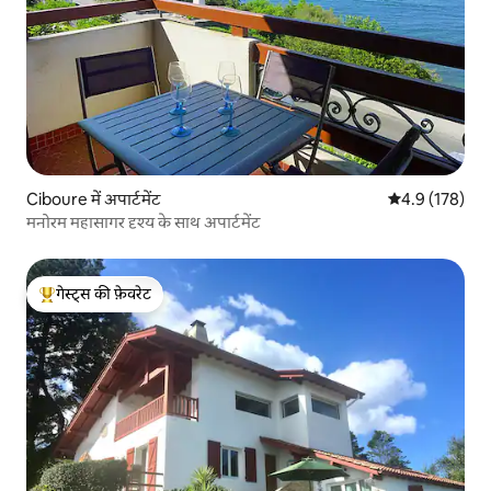
Ciboure में अपार्टमेंट
औसत रेटिंग 5 में 
4.9 (178)
मनोरम महासागर दृश्य के साथ अपार्टमेंट
गेस्ट्स की फ़ेवरेट
गेस्ट्स का टॉप फ़ेवरेट