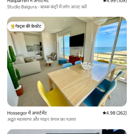
Hasparren में अपार्टमेंट
औसत रेटिंग 5 में स
4.99 (109)
Studio Baïgura - बास्क कंट्री में लॉग आउट करें
गेस्ट्स की फ़ेवरेट
गेस्ट्स का टॉप फ़ेवरेट
Hossegor में अपार्टमेंट
औसत रेटिंग 5 में स
4.98 (262)
अद्भुत महासागर और पाइन जंगल का नज़ारा