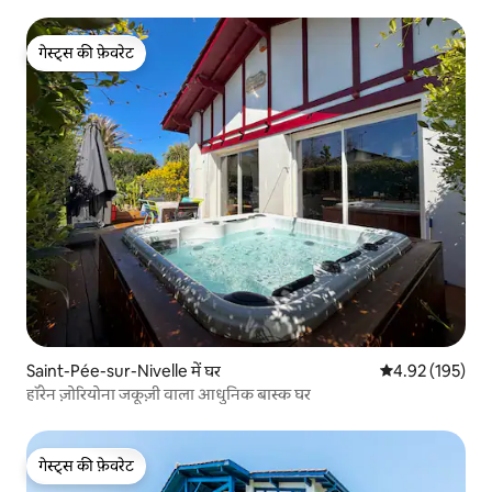
गेस्ट्स की फ़ेवरेट
गेस्ट्स की फ़ेवरेट
Saint-Pée-sur-Nivelle में घर
औसत रेटिंग 5 में स
4.92 (195)
हॉरेन ज़ोरियोना जकूज़ी वाला आधुनिक बास्क घर
गेस्ट्स की फ़ेवरेट
गेस्ट्स की फ़ेवरेट