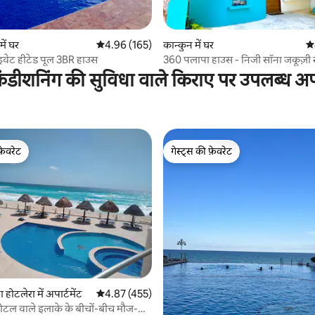
 समीक्षाएँ
में घर
औसत रेटिंग 5 में से 4.96, 165 समीक्षाएँ
4.96 (165)
कान्कुन में घर
औस
्राइवेट हीटेड पूल 3BR हाउस
360 पलापा हाउस - निजी सॉना जकूज़ी र
ंडीशनिंग की सुविधा वाले किराए पर उपलब्ध अपार
फ़ेवरेट
गेस्ट्स की फ़ेवरेट
फ़ेवरेट
गेस्ट्स की फ़ेवरेट
 समीक्षाएँ
 होटलेरा में अपार्टमेंट
औसत रेटिंग 5 में से 4.87, 455 समीक्षाएँ
4.87 (455)
ोटल वाले इलाके के बीचों-बीच मौज-