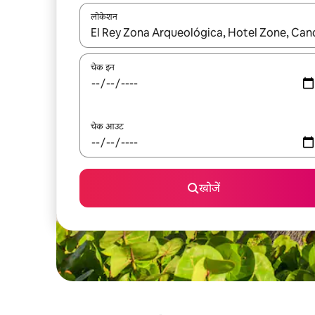
लोकेशन
नतीजों के उपलब्ध होने पर, अप और डाउन 'ऐरो की' का इस्तेमाल 
चेक इन
चेक आउट
खोजें