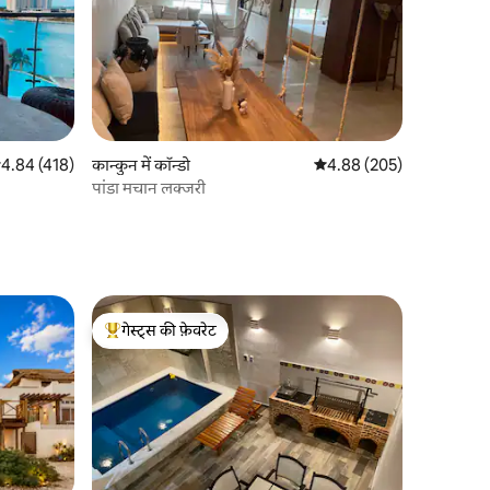
सत रेटिंग 5 में से 4.84, 418 समीक्षाएँ
4.84 (418)
कान्कुन में कॉन्डो
औसत रेटिंग 5 में से 4.88, 20
4.88 (205)
पांडा मचान लक्जरी
गेस्ट्स की फ़ेवरेट
गेस्ट्स का टॉप फ़ेवरेट