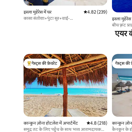
इस्ला मुहेरेस में घर
औसत रेटिंग 5 में से 4.82, 239
4.82 (239)
कासा संतोशा+पुंटा सुर+वाई-
इस्ला मुहेरेस 
फ़ाई+पूल+एसी+रूफ़टॉप
बीच फ़्रंट प
एयर क
गेस्ट्स की फ़ेवरेट
गेस्ट्स की 
गेस्ट्स का टॉप फ़ेवरेट
गेस्ट्स की 
कान्कुन ज़ोना होटलेरा में अपार्टमेंट
औसत रेटिंग 5 में से 4.8, 218
4.8 (218)
कान्कुन ज़ोना
समुद्र तट के लिए पहुँच के साथ भव्य आरामदायक
कैनकुन के ह