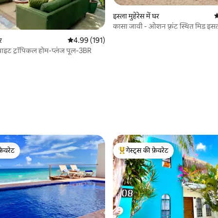
इस्ला मुहेरेस में घर
औ
कासा जावी - ओशन फ़्रंट स्थित मिड इसल
र
औसत रेटिंग 5 में से 4.99, 191 समीक्षाएँ
4.99 (191)
 ब्राइट ट्रॉपिकल होम-प्लंज पूल-3BR
 समीक्षाएँ
फ़ेवरेट
गेस्ट्स की फ़ेवरेट
फ़ेवरेट
गेस्ट्स का टॉप फ़ेवरेट