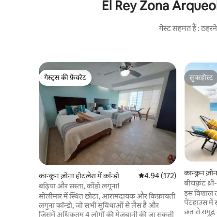
El Rey Zona Arqueológi
गेस्ट सहमत हैं : ठह
गेस्ट्स की फ़ेवरेट
सुपरहोस्ट
गेस्ट्स की फ़ेवरेट
सुपरहोस्ट
कान्कुन ज़ोना
कान्कुन ज़ोना होटलेरा में कॉन्डो
औसत रेटिंग 5 में से 4.94, 172
4.94 (172)
बीचफ़्रंट थ्
बढ़िया और सस्ता, कोंडो लगूना!
•8 लोगों के
इस विशाल ती
सोलीमार में स्थित छोटा, आरामदायक और किफ़ायती
पेंटहाउस मे
लगुना कॉन्डो, जो सभी सुविधाओं से लैस है और
छत से समुद्
जिसमें अधिकतम 4 लोगों की मेज़बानी की जा सकती