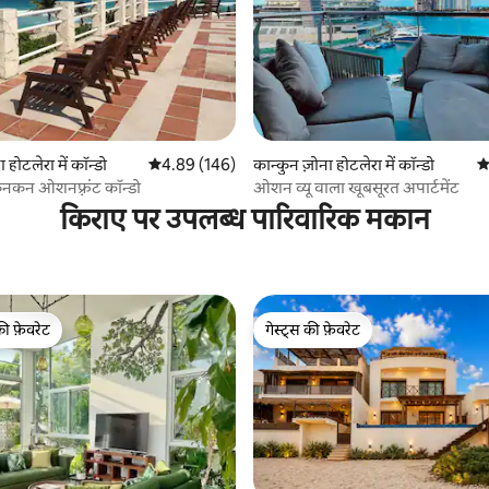
 समीक्षाएँ
 होटलेरा में कॉन्डो
औसत रेटिंग 5 में से 4.89, 146 समीक्षाएँ
4.89 (146)
कान्कुन ज़ोना होटलेरा में कॉन्डो
औ
ैनकन ओशनफ़्रंट कॉन्डो
ओशन व्यू वाला खूबसूरत अपार्टमेंट
किराए पर उपलब्ध पारिवारिक मकान
की फ़ेवरेट
गेस्ट्स की फ़ेवरेट
टॉप फ़ेवरेट
गेस्ट्स की फ़ेवरेट