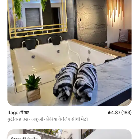
Itagüi में घर
औसत रेटिंग 5 में स
4.87 (183)
बुटीक हाउस · जकूज़ी · फ़ेरिया के लिए सीधी मेट्रो