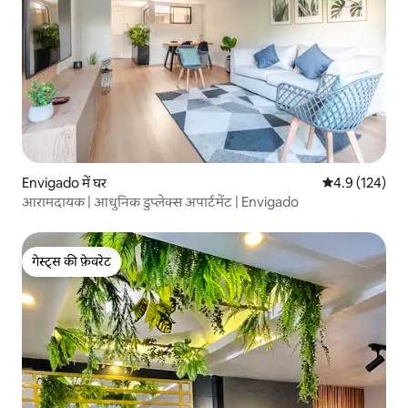
Envigado में घर
औसत रेटिंग 5 में 
4.9 (124)
आरामदायक | आधुनिक डुप्लेक्स अपार्टमेंट | Envigado
गेस्ट्स की फ़ेवरेट
गेस्ट्स की फ़ेवरेट