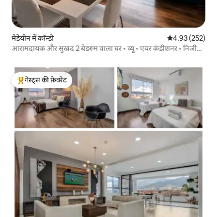
मेडेयीन में कॉन्डो
औसत रेटिंग 5 में स
4.93 (252)
आरामदायक और सुखद 2 बेडरूम वाला घर • व्यू • एयर कंडीशनर • निजी
जकूज़ी • एल पोब्लाडो
गेस्ट्स की फ़ेवरेट
गेस्ट्स का टॉप फ़ेवरेट