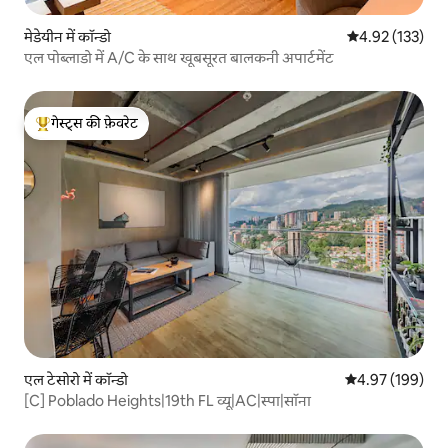
मेडेयीन में कॉन्डो
औसत रेटिंग 5 में स
4.92 (133)
एल पोब्लाडो में A/C के साथ खूबसूरत बालकनी अपार्टमेंट
गेस्ट्स की फ़ेवरेट
गेस्ट्स का टॉप फ़ेवरेट
एल टेसोरो में कॉन्डो
औसत रेटिंग 5 में स
4.97 (199)
[C] Poblado Heights|19th FL व्यू|AC|स्पा|सॉना