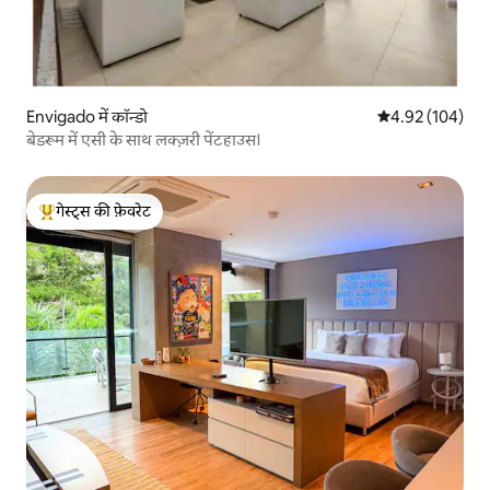
Envigado में कॉन्डो
औसत रेटिंग 5 में स
4.92 (104)
बेडरूम में एसी के साथ लक्ज़री पेंटहाउस।
गेस्ट्स की फ़ेवरेट
गेस्ट्स का टॉप फ़ेवरेट