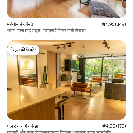
मेडेयीन में कॉन्डो
औसत रेटिंग 5 में स
4.95 (349)
*टॉप-नॉच हाई राइज़ | पॉपुलडो नियर पार्क लेरास*
गेस्ट्स की फ़ेवरेट
गेस्ट्स की फ़ेवरेट
एल टेसोरो में कॉन्डो
औसत रेटिंग 5 में स
4.96 (179)
जकूज़ी और एयर कंडीशनर वाला विशाल 3 बेडरूम वाला अपार्टमेंट |