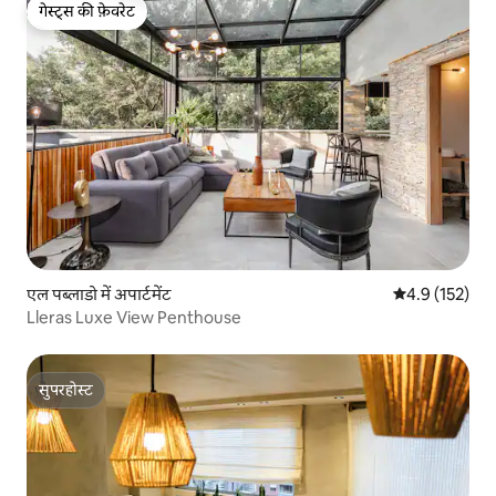
गेस्ट्स की फ़ेवरेट
गेस्ट्स की फ़ेवरेट
एल पब्लाडो में अपार्टमेंट
औसत रेटिंग 5 में 
4.9 (152)
Lleras Luxe View Penthouse
सुपरहोस्ट
सुपरहोस्ट