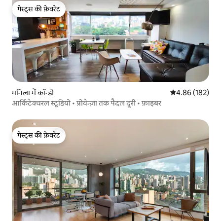
गेस्ट्स की फ़ेवरेट
गेस्ट्स की फ़ेवरेट
मनिला में कॉन्डो
औसत रेटिंग 5 में स
4.86 (182)
आर्किटेक्चरल स्टूडियो • प्रोवेन्ज़ा तक पैदल दूरी • फ़ाइबर
गेस्ट्स की फ़ेवरेट
गेस्ट्स की फ़ेवरेट