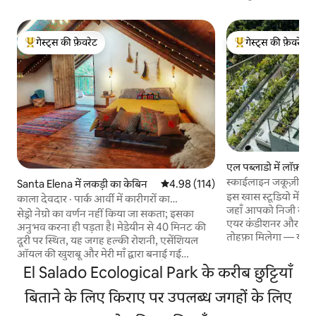
गेस्ट्स की फ़ेवरेट
गेस्ट्स की फ़ेवरेट
गेस्ट्स का टॉप फ़ेवरेट
गेस्ट्स का टॉप फ़ेवरेट
एल पब्लाडो में लॉफ़्ट
स्काईलाइन जकूज़ी लॉफ़्ट
Santa Elena में लकड़ी का केबिन
औसत रेटिंग 5 में से 4.98, 114 समीक्षाएँ
4.98 (114)
इस खास स्टूडियो में मेडे
काला देवदार · पार्क आर्वी में कारीगरों का
जहाँ आपको निजी स्काय
अभयारण्य।
सेड्रो नेग्रो का वर्णन नहीं किया जा सकता; इसका
एयर कंडीशनर और शहर 
अनुभव करना ही पड़ता है। मेडेयीन से 40 मिनट की
तोहफ़ा मिलेगा — यह
दूरी पर स्थित, यह जगह हल्की रोशनी, एसेंशियल
और रंग-बिरंगी नाइट
ऑयल की खुशबू और मेरी माँ द्वारा बनाई गई
मिलेगा। एल पोब्लाडो में स्थ
हस्तकला से सजी सजावट का खजाना है—यहाँ की
El Salado Ecological Park के करीब छुट्टियाँ
रूफ़टॉप बार, कैफ़े और 
हर बारीकी के पीछे एक कहानी छिपी है।
पार्क लेरास नाइटलाइफ़
आरामदायक, अंतरंग, गर्मजोशी भरी: यह एक ऐसी
बिताने के लिए किराए पर उपलब्ध जगहों के लिए
Netflix के साथ 54" स्म
जगह है, जहाँ दरवाज़े से अंदर आते ही आपको