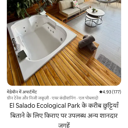
मेडेयीन में अपार्टमेंट
औसत रेटिंग 5 में स
4.93 (177)
ग्रीन टेरेस और निजी जकूज़ी · एयर कंडीशनिंग · एल पोब्लादो
El Salado Ecological Park के करीब छुट्टियाँ
बिताने के लिए किराए पर उपलब्ध अन्य शानदार
जगहें