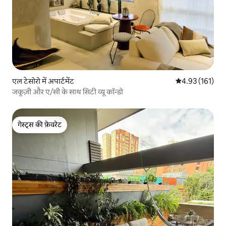
एल टेसोरो में अपार्टमेंट
औसत रेटिंग 5 में स
4.93 (161)
जकूज़ी और ए/सी के साथ सिटी व्यू कॉन्डो
गेस्ट्स की फ़ेवरेट
गेस्ट्स की फ़ेवरेट