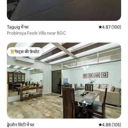
Taguig में घर
औसत रेटिंग 5 में स
4.87 (100)
Probinsya Feels Villa near BGC
गेस्ट्स की फ़ेवरेट
गेस्ट्स का टॉप फ़ेवरेट
क्वेज़ोन सिटी में घर
औसत रेटिंग 5 में स
4.88 (105)