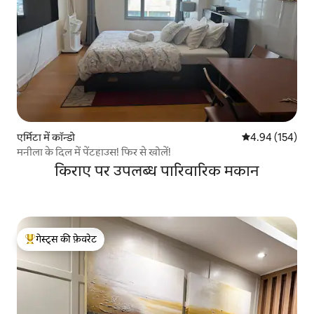
एर्मिटा में कॉन्डो
औसत रेटिंग 5 में स
4.94 (154)
मनीला के दिल में पेंटहाउस! फिर से खोलें!
किराए पर उपलब्ध पारिवारिक मकान
गेस्ट्स की फ़ेवरेट
गेस्ट्स का टॉप फ़ेवरेट