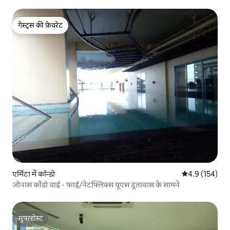
गेस्ट्स की फ़ेवरेट
गेस्ट्स की फ़ेवरेट
एर्मिटा में कॉन्डो
औसत रेटिंग 5 में 
4.9 (154)
जोनास कोंडो वाई - फाई/नेटफ्लिक्स यूएस दूतावास के सामने
सुपरहोस्ट
सुपरहोस्ट