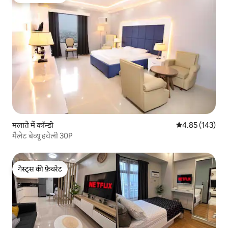
गेस्ट्स की फ़ेवरेट
मलाते में कॉन्डो
औसत रेटिंग 5 में स
4.85 (143)
मैलेट बेव्यू हवेली 30P
गेस्ट्स की फ़ेवरेट
गेस्ट्स की फ़ेवरेट