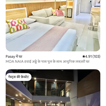
Pasay में घर
औसत रेटिंग 5 में स
4.91 (103)
MOA NAIA हवाई अड्डे के पास पूल के साथ आधुनिक लक्ज़री घर
गेस्ट्स की फ़ेवरेट
गेस्ट्स की फ़ेवरेट