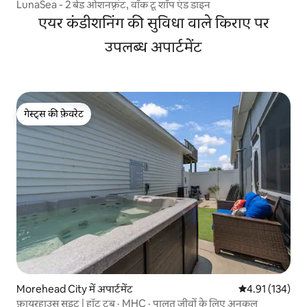
LunaSea - 2 बेड ओशनफ़्रंट, वॉक टू शॉप एंड डाइन
एयर कंडीशनिंग की सुविधा वाले किराए पर
उपलब्ध अपार्टमेंट
गेस्ट्स की फ़ेवरेट
गेस्ट्स की फ़ेवरेट
Morehead City में अपार्टमेंट
औसत रेटिंग 5 में स
4.91 (134)
फ़ायरहाउस सुइट | हॉट टब · MHC · पालतू जीवों के लिए अनुकूल