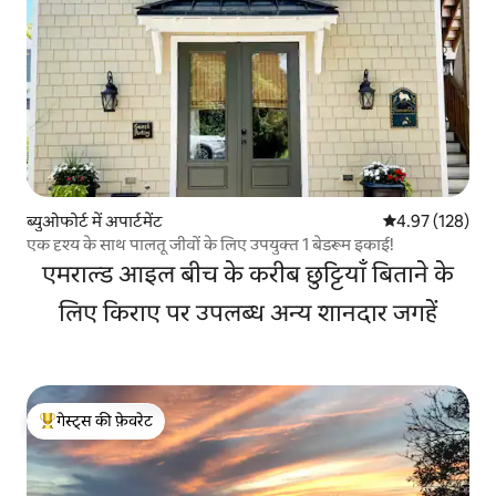
ब्युओफोर्ट में अपार्टमेंट
औसत रेटिंग 5 में स
4.97 (128)
एक दृश्य के साथ पालतू जीवों के लिए उपयुक्त 1 बेडरूम इकाई!
एमराल्ड आइल बीच के करीब छुट्टियाँ बिताने के
लिए किराए पर उपलब्ध अन्य शानदार जगहें
गेस्ट्स की फ़ेवरेट
गेस्ट्स का टॉप फ़ेवरेट