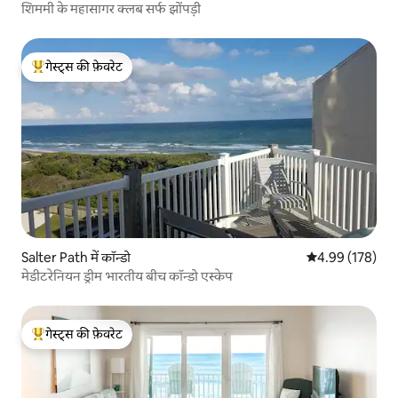
शिममी के महासागर क्लब सर्फ झोंपड़ी
गेस्ट्स की फ़ेवरेट
गेस्ट्स का टॉप फ़ेवरेट
Salter Path में कॉन्डो
औसत रेटिंग 5 में स
4.99 (178)
मेडीटरेनियन ड्रीम भारतीय बीच कॉन्डो एस्केप
गेस्ट्स की फ़ेवरेट
गेस्ट्स का टॉप फ़ेवरेट