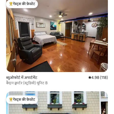
गेस्ट्स की फ़ेवरेट
गेस्ट्स का टॉप फ़ेवरेट
ब्युओफोर्ट में अपार्टमेंट
औसत रेटिंग 5 में स
4.98 (118)
कैप्टन क्वार्टर (स्टूडियो) यूनिट B
गेस्ट्स की फ़ेवरेट
गेस्ट्स का टॉप फ़ेवरेट