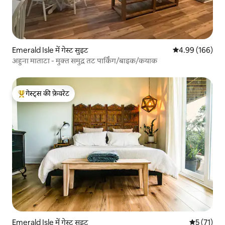
Emerald Isle में गेस्ट सुइट
औसत रेटिंग 5 में स
4.99 (166)
अहुना माताटा - मुक्त समुद्र तट पार्किंग/बाइक/कयाक
गेस्ट्स की फ़ेवरेट
गेस्ट्स का टॉप फ़ेवरेट
Emerald Isle में गेस्ट सुइट
औसत रेटिंग 5 
5 (71)