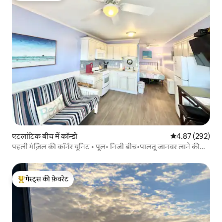
एटलांटिक बीच में कॉन्डो
औसत रेटिंग 5 में स
4.87 (292)
पहली मंज़िल की कॉर्नर यूनिट • पूल• निजी बीच•पालतू जानवर लाने की
इजाज़त है
गेस्ट्स की फ़ेवरेट
गेस्ट्स का टॉप फ़ेवरेट