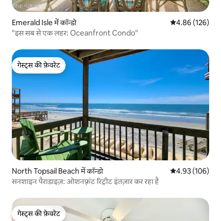
Emerald Isle में कॉन्डो
औसत रेटिंग 5 में स
4.86 (126)
"इस सब से एक लहर: Oceanfront Condo"
गेस्ट्स की फ़ेवरेट
गेस्ट्स की फ़ेवरेट
North Topsail Beach में कॉन्डो
औसत रेटिंग 5 में स
4.93 (106)
सनशाइन पैराडाइज़: ओशनफ़्रंट रिट्रीट इंतज़ार कर रहा है
गेस्ट्स की फ़ेवरेट
गेस्ट्स की फ़ेवरेट