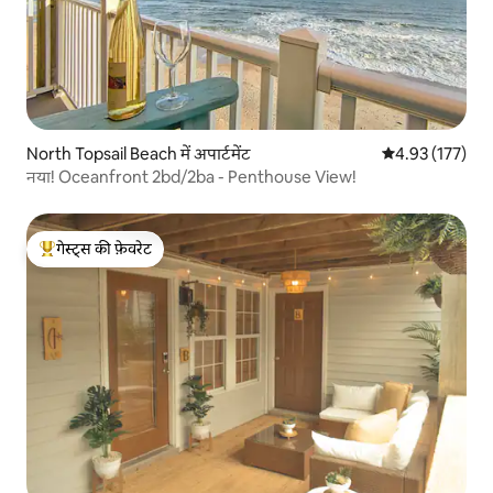
North Topsail Beach में अपार्टमेंट
औसत रेटिंग 5 में स
4.93 (177)
नया! Oceanfront 2bd/2ba - Penthouse View!
गेस्ट्स की फ़ेवरेट
गेस्ट्स का टॉप फ़ेवरेट