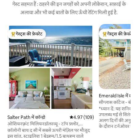
गेस्ट सहमत हैं : ठहरने की इन जगहों को अपनी लोकेशन, सफ़ाई के
अलावा और भी कई बातों के लिए ऊँची रेटिंग मिली हुई है.
गेस्ट्स की फ़ेवरेट
गेस्ट्स की फ़ेवरेट
गेस्ट्स का टॉप फ़ेवरेट
गेस्ट्स का टॉप फ़ेवरेट
Emerald Isle में कॉट
सीग्लास कॉटेज - बीचस
साथ
*ध्यान दें: यह शनिवार
उपलब्ध मई से सितंबर 
Salter Path में कॉन्डो
औसत रेटिंग 5 में से 4.97, 109 समीक्षाएँ
4.97 (109)
अलग दिनों की अनुमति 
ओशियनफ़्रंट मिलियनडॉलरव्यू - टॉप फ़्लोर,
के दौरान टर्नओवर के दिनों प
पैनोरमिक
कॉलोनी बाय द सी में सबसे ऊपरी मंज़िल पर मौजूद
कॉटेज में एक निजी पूल क
इस शांत, स्टाइलिश 1 बेडरूम/1.5 बाथरूम वाले
ध्यान दें!!! पूल गर्म नहीं है!!! यह साल भर 