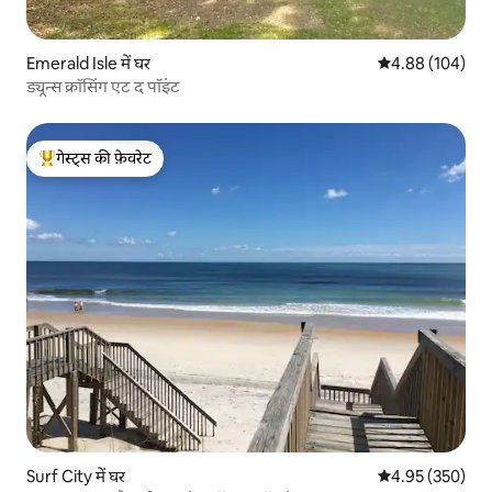
Emerald Isle में घर
औसत रेटिंग 5 में स
4.88 (104)
ड्यून्स क्रॉसिंग एट द पॉइंट
गेस्ट्स की फ़ेवरेट
गेस्ट्स का टॉप फ़ेवरेट
Surf City में घर
औसत रेटिंग 5 में स
4.95 (350)