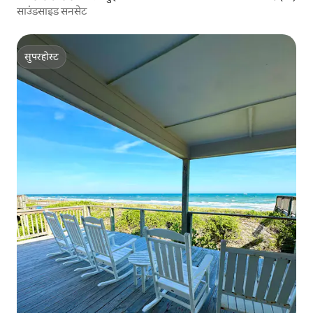
साउंडसाइड सनसेट
सुपरहोस्ट
सुपरहोस्ट