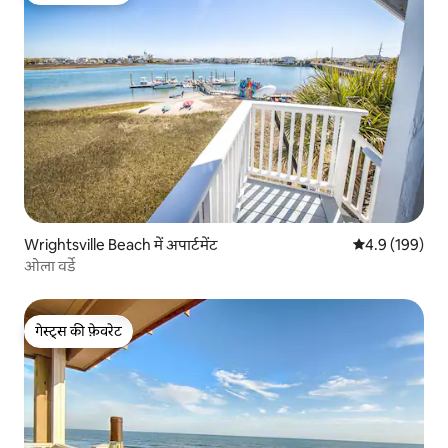
Wrightsville Beach में अपार्टमेंट
औसत रेटिंग 5 में 
4.9 (199)
ओला वर्डे
गेस्ट्स की फ़ेवरेट
गेस्ट्स की फ़ेवरेट