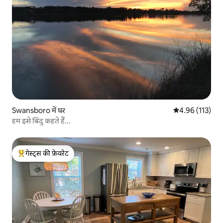
Swansboro में घर
औसत रेटिंग 5 में स
4.96 (113)
हम इसे बिंदु कहते हैं...
गेस्ट्स की फ़ेवरेट
गेस्ट्स का टॉप फ़ेवरेट