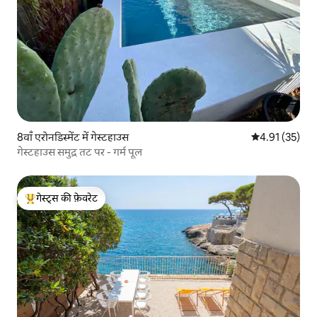
8वाँ एरोनडिस्मेंट में गेस्टहाउस
औसत रेटिंग 5 में 
4.91 (35)
गेस्टहाउस समुद्र तट पर - गर्म पूल
गेस्ट्स की फ़ेवरेट
गेस्ट्स का टॉप फ़ेवरेट