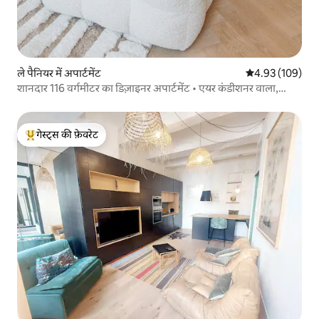
ले पैनियर में अपार्टमेंट
औसत रेटिंग 5 में स
4.93 (109)
शानदार 116 वर्गमीटर का डिज़ाइनर अपार्टमेंट • एयर कंडीशनर वाला,
ओल्ड पोर्ट
गेस्ट्स की फ़ेवरेट
गेस्ट्स का टॉप फ़ेवरेट