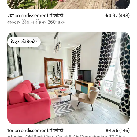
7वां arrondissement में कॉन्डो
औसत रेटिंग 5 में स
4.97 (498)
रूफ़टॉप टेरेस, मार्सेई का 360° दृश्य
गेस्ट्स की फ़ेवरेट
गेस्ट्स की फ़ेवरेट
1er arrondissement में कॉन्डो
औसत रेटिंग 5 में स
4.96 (146)
Atypical Old Port View, Quiet & Air Conditioning, T2 Chic