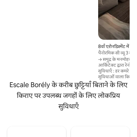
लिए कुछ मीटर की दूरी पर पार्क करने की सुविधा
(मुफ़्त)। स्कूल की छुट्टियों के दौरान, साप्ताहिक
बुकिंग प्राथमिकता होती है।
8वाँ एरोनडिस्मेंट में घर
पैनोरमिक सी व्यू 3 बेड
→ समुद्र के मनमोहक न
आर्किटेक्ट द्वारा रेन
सुविधाएँ : हर कमरे में
सुविधाओं वाला किचन, ब
(160 सेमी x 200 सेमी)
Escale Borély के करीब छुट्टियाँ बिताने के लिए
बाथरूम → सॉना और स्प
किराए पर उपलब्ध जगहों के लिए लोकप्रिय
दूरी पर मौजूद → हाइकिं
दूरी पर → बीच तक सीधा
सुविधाएँ
नज़रों से दूर, बहुत शां
→ घर के बगल में निजी प