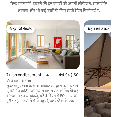
गेस्ट सहमत हैं : ठहरने की इन जगहों को अपनी लोकेशन, सफ़ाई के
अलावा और भी कई बातों के लिए ऊँची रेटिंग मिली हुई है.
गेस्ट्स की फ़ेवरेट
गेस्ट्स की फ़ेवरेट
गेस्ट्स की फ़ेवरेट
गेस्ट्स की फ़ेवरेट
7वां arrondissement में घर
औसत रेटिंग 5 में से 4.94, 160 समीक्षाएँ
4.94 (160)
Villa sur la Mer
सुंदर समुद्र दृश्य के साथ आर्किटेक्ट द्वारा पूरी तरह से
पुनर्निर्मित कोठी, कॉर्निचे से वापस सेट की गई है। बड़े
वॉल्यूम, बहुत चमकीले, बड़े नीले रंग से 50 मीटर की
दूरी पर (सीढ़ियों से सीधे पहुँच), यह रेस्टेंक के एक
छोटे से बगीचे को नज़रअंदाज़ करता है। समंदर के
सामने बड़ी छत। अपनी गाड़ी को लोड करने के लिए
घर के ठीक सामने और लंबी अवधि की पार्किंग के