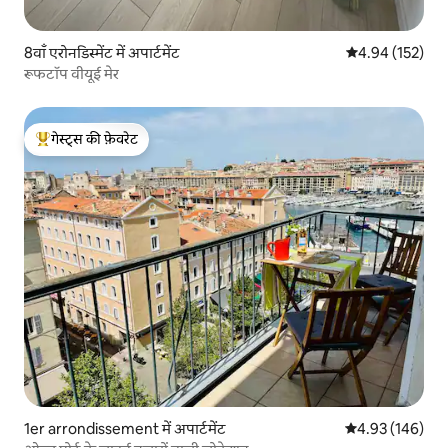
8वाँ एरोनडिस्मेंट में अपार्टमेंट
औसत रेटिंग 5 में स
4.94 (152)
रूफटॉप वीयूई मेर
गेस्ट्स की फ़ेवरेट
गेस्ट्स का टॉप फ़ेवरेट
1er arrondissement में अपार्टमेंट
औसत रेटिंग 5 में स
4.93 (146)