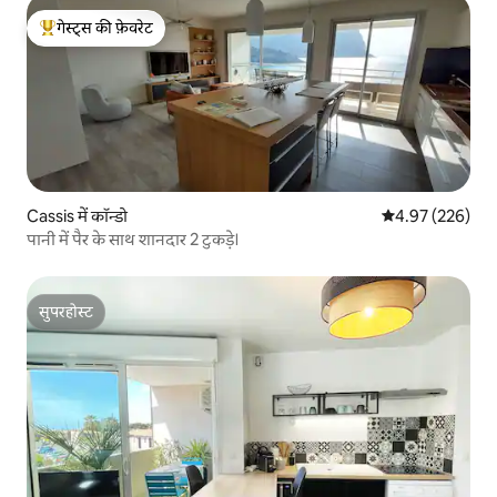
गेस्ट्स की फ़ेवरेट
गेस्ट्स का टॉप फ़ेवरेट
Cassis में कॉन्डो
औसत रेटिंग 5 में स
4.97 (226)
पानी में पैर के साथ शानदार 2 टुकड़े।
सुपरहोस्ट
सुपरहोस्ट