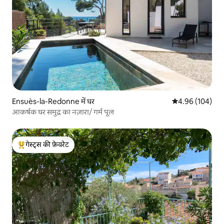
Ensuès-la-Redonne में घर
औसत रेटिंग 5 में स
4.96 (104)
आकर्षक घर समुद्र का नज़ारा/ गर्म पूल
गेस्ट्स की फ़ेवरेट
गेस्ट्स का टॉप फ़ेवरेट