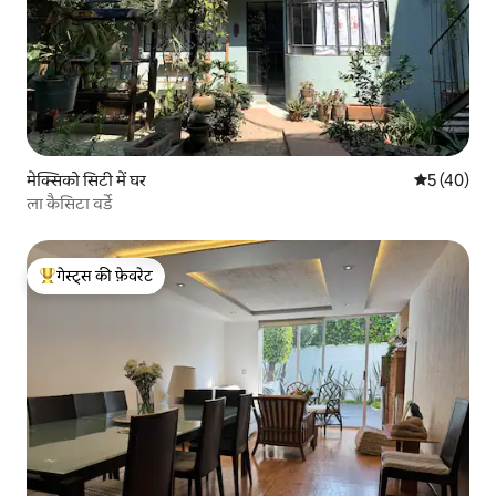
मेक्सिको सिटी में घर
औसत रेटिंग 5 
5 (40)
ला कैसिटा वर्डे
गेस्ट्स की फ़ेवरेट
गेस्ट्स का टॉप फ़ेवरेट