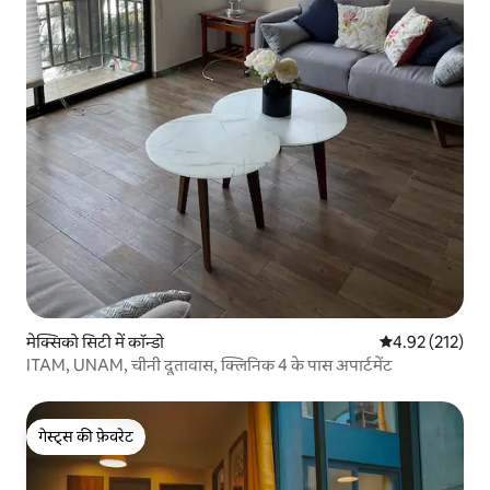
मेक्सिको सिटी में कॉन्डो
औसत रेटिंग 5 में स
4.92 (212)
ITAM, UNAM, चीनी दूतावास, क्लिनिक 4 के पास अपार्टमेंट
गेस्ट्स की फ़ेवरेट
गेस्ट्स की फ़ेवरेट