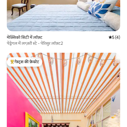
मेक्सिको सिटी में लॉफ़्ट
औसत रेटिंग 5
5 (4)
पेड्रेगल में लग्ज़री स्टे - पेरिसुर लॉफ़्ट2
गेस्ट्स की फ़ेवरेट
गेस्ट्स का टॉप फ़ेवरेट