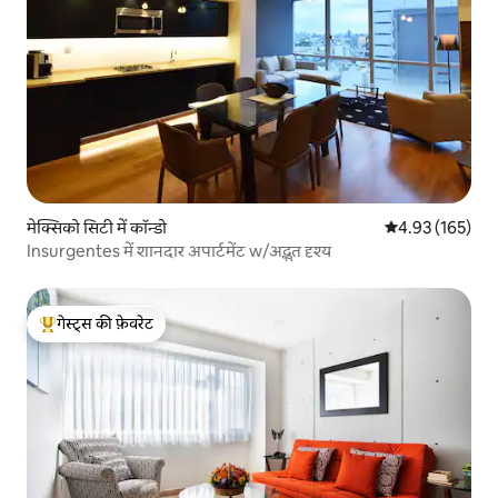
मेक्सिको सिटी में कॉन्डो
औसत रेटिंग 5 में स
4.93 (165)
Insurgentes में शानदार अपार्टमेंट w/अद्भुत दृश्य
गेस्ट्स की फ़ेवरेट
गेस्ट्स का टॉप फ़ेवरेट