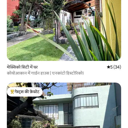
मेक्सिको सिटी में घर
औसत रेटिंग 5 
5 (34)
कोयोआकान में गार्डन हाउस | एनकांटो हिस्टोरिको।
गेस्ट्स की फ़ेवरेट
गेस्ट्स का टॉप फ़ेवरेट