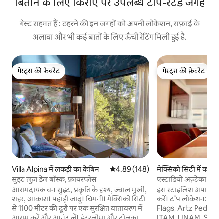
बिताने के लिए किराए पर उपलब्ध टॉप-रेटेड जगहें
गेस्ट सहमत हैं : ठहरने की इन जगहों को अपनी लोकेशन, सफ़ाई के
अलावा और भी कई बातों के लिए ऊँची रेटिंग मिली हुई है.
गेस्ट्स की फ़ेवरेट
गेस्ट्स की फ़ेवरेट
गेस्ट्स की फ़ेवरेट
गेस्ट्स की फ़ेवरेट
Villa Alpina में लकड़ी का केबिन
औसत रेटिंग 5 में से 4.89, 148 समीक्षाएँ
4.89 (148)
मेक्सिको सिटी में कॉन्डो
सुइट लुज़ डेल बॉस्क, फ़ायरप्लेस
एस्टाडियो अज़्टेका के 
आरामदायक वन सुइट, प्रकृति के दृश्य, ज्वालामुखी,
इस स्टाइलिश अपार्टमेंट 
शहर, आकाश। पहाड़ी जादू। चिमनी। मेक्सिको सिटी
करें। टॉप लोकेशन: Televisa San Angel, Six
से 1100 मीटर की दूरी पर एक सुरक्षित वातावरण में
Flags, Artz Pedrega
आराम करें और आनंद लें। इंटरलोमा और टोलुका से
ITAM, UNAM, Sou