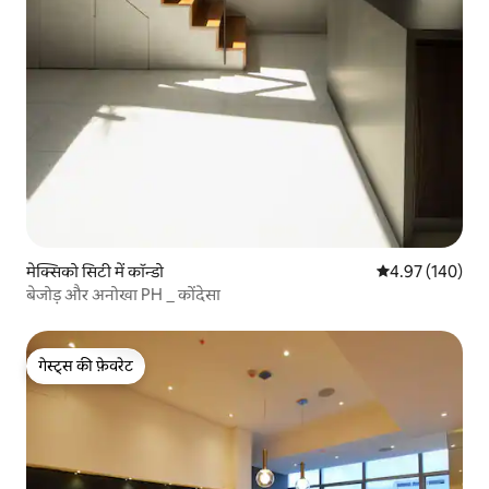
मेक्सिको सिटी में कॉन्डो
औसत रेटिंग 5 में स
4.97 (140)
बेजोड़ और अनोखा PH _ कोंदेसा
गेस्ट्स की फ़ेवरेट
गेस्ट्स की फ़ेवरेट