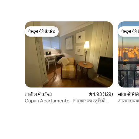
गेस्ट्स की फ़ेवरेट
गेस्ट्स की 
गेस्ट्स की फ़ेवरेट
गेस्ट्स की 
ब्राज़ील में कॉन्डो
औसत रेटिंग 5 में से 4.93, 129
4.93 (129)
सांता सेसिलिय
Copan Apartamento - F प्रकार का स्टूडियो
आरामदायक फ़
बहुत खूबसूरत है!
1908।