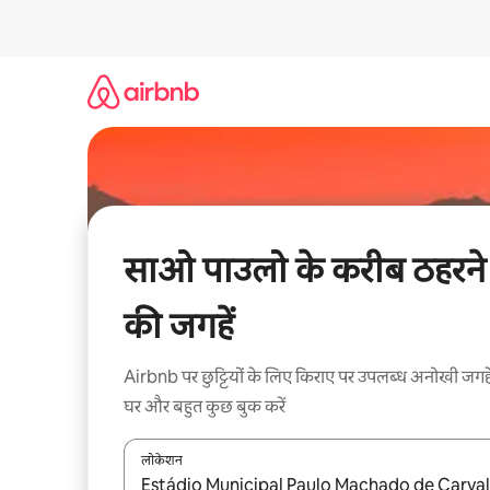
इसे
छोड़कर
सीधा
कॉन्टेंट
पर
जाएँ
साओ पाउलो के करीब ठहरने
की जगहें
Airbnb पर छुट्टियों के लिए किराए पर उपलब्ध अनोखी जगहे
घर और बहुत कुछ बुक करें
लोकेशन
नतीजों के उपलब्ध होने पर, अप और डाउन 'ऐरो की' का इस्तेमाल 