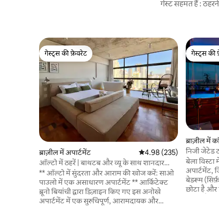
गेस्ट सहमत हैं : ठह
गेस्ट्स की फ़ेवरेट
गेस्ट्स की 
गेस्ट्स की फ़ेवरेट
गेस्ट्स की 
ब्राज़ील में क
निजी जेटेड 
ब्राज़ील में अपार्टमेंट
औसत रेटिंग 5 में से 4.98, 235
4.98 (235)
होम्स
बेला विस्टा 
ऑल्टो में ठहरें | बाथटब और व्यू के साथ शानदार
अपार्टमेंट, 
स्टूडियो
** ऑल्टो में सुंदरता और आराम की खोज करें: साओ
बेडरूम (सिर्फ
पाउलो में एक असाधारण अपार्टमेंट ** आर्किटेक्ट
छोटा है और 
ब्रूनो बियांची द्वारा डिज़ाइन किए गए इस अनोखे
सकता है, जि
अपार्टमेंट में एक सुरुचिपूर्ण, आरामदायक और
जाता है) और 
कलात्मक माहौल में डूब जाएँ। डाउनटाउन साओ
के साथ, यह