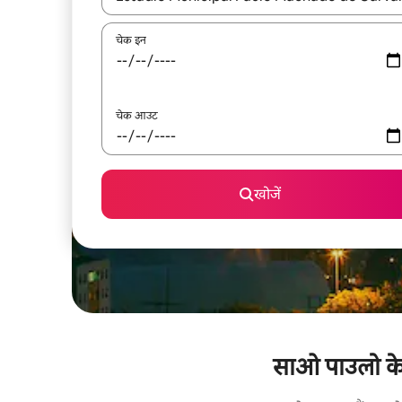
चेक इन
चेक आउट
खोजें
साओ पाउलो के क