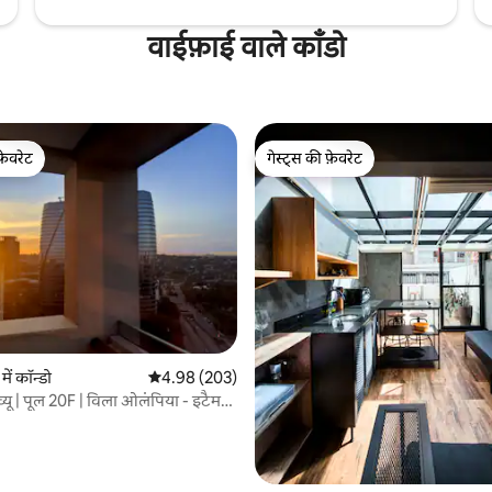
वाईफ़ाई वाले काँडो
फ़ेवरेट
गेस्ट्स की फ़ेवरेट
फ़ेवरेट
गेस्ट्स की फ़ेवरेट
 समीक्षाएँ
ें कॉन्डो
औसत रेटिंग 5 में से 4.98, 203 समीक्षाएँ
4.98 (203)
्यू | पूल 20F | विला ओलंपिया - इटैम