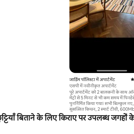
 है। बालकनी पर मौजूद निजी जेट-ट्यूब
रों का मज़ा लेने के लिए एक शानदार
जगह कपल, पेशेवरों या छोटे परिवारों के
न है, जो आराम, सुविधा और शहर के
़ारों की तलाश में हैं।
जार्डिम पॉलिस्टा में अपार्टमेंट
औ
एसपी में नवीनीकृत अपार्टमेंट
पूरे अपार्टमेंट को 2 बालकनी के साथ ऑस
मेट्रो से 5 मिनट से भी कम समय में पिनहेर
पुनर्निर्मित किया गया। सभी बिल्कुल नए, 
सुसज्जित किचन, 2 स्मार्ट टीवी, 600M
बेडरूम और लिविंग रूम में Q/F एयर कंड
टियाँ बिताने के लिए किराए पर उपलब्ध जगहों क
बेड, क्वीन बेड सोफ़ा, ओवन, माइक्रोवेव,
मशीन, वॉटर फ़िल्टर, अच्छी क्वालिटी का ट
ठहरने के लिए आपकी ज़रूरत की हर चीज