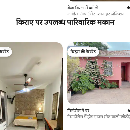
बेला विस्टा में कॉन्डो
औ
जार्डिन्स अपार्टमेंट, शानदार लोकेशन
किराए पर उपलब्ध पारिवारिक मकान
फ़ेवरेट
गेस्ट्स की फ़ेवरेट
फ़ेवरेट
गेस्ट्स की फ़ेवरेट
 समीक्षाएँ
पिन्हेरोस में घर
औ
पिनहीरोस में ड्रीम हाउस (गेट वाली कोठी