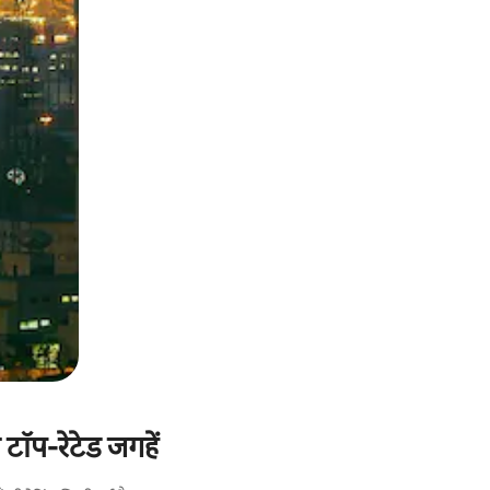
टॉप-रेटेड जगहें