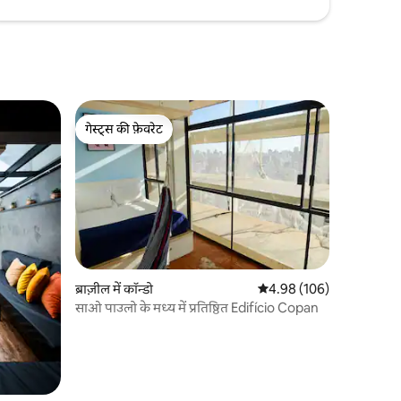
गेस्ट्स की फ़ेवरेट
गेस्ट्स की फ़ेवरेट
ब्राज़ील में कॉन्डो
औसत रेटिंग 5 में से 4.98, 10
4.98 (106)
साओ पाउलो के मध्य में प्रतिष्ठित Edifício Copan