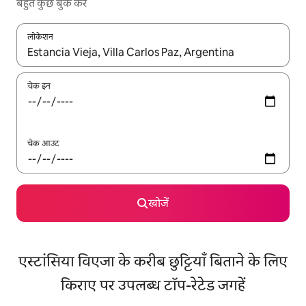
बहुत कुछ बुक करें
लोकेशन
नतीजों के उपलब्ध होने पर, अप और डाउन 'ऐरो की' का इस्तेमाल करके नेविगेट करें
चेक इन
चेक आउट
खोजें
एस्टांसिया विएजा के करीब छुट्टियाँ बिताने के लिए
किराए पर उपलब्ध टॉप-रेटेड जगहें