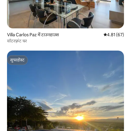
Villa Carlos Paz में टाउनहाउस
औसत रेटिंग 5 में 
4.81 (67)
वॉटरफ़्रंट घर
सुपरहोस्ट
सुपरहोस्ट