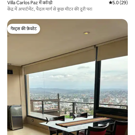
Villa Carlos Paz में कॉन्डो
औसत रेटिंग 5 में
5.0 (29)
केंद्र में अपार्टमेंट, पैदल मार्ग से कुछ मीटर की दूरी पर।
गेस्ट्स की फ़ेवरेट
गेस्ट्स की फ़ेवरेट