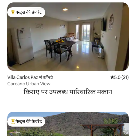
गेस्ट्स की फ़ेवरेट
गेस्ट्स का टॉप फ़ेवरेट
Villa Carlos Paz में कॉन्डो
औसत रेटिंग 5 मे
5.0 (21)
Carcano Urban View
किराए पर उपलब्ध पारिवारिक मकान
गेस्ट्स की फ़ेवरेट
गेस्ट्स का टॉप फ़ेवरेट