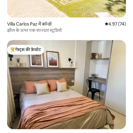
Villa Carlos Paz में कॉन्डो
औसत रेटिंग 5 में 
4.97 (74)
झील के ऊपर एक शानदार स्टूडियो
गेस्ट्स की फ़ेवरेट
गेस्ट्स का टॉप फ़ेवरेट