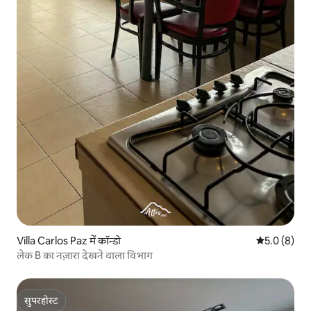
Villa Carlos Paz में कॉन्डो
औसत रेटिंग 5 म
5.0 (8)
लेक B का नज़ारा देखने वाला विभाग
सुपरहोस्ट
सुपरहोस्ट