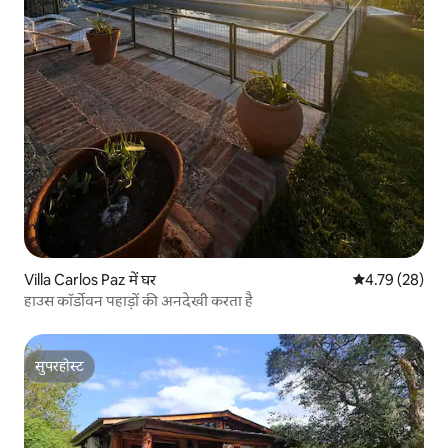
Villa Carlos Paz में घर
औसत रेटिंग 5 में 
4.79 (28)
हाउस कॉर्डोवन पहाड़ों की अनदेखी करता है
सुपरहोस्ट
सुपरहोस्ट