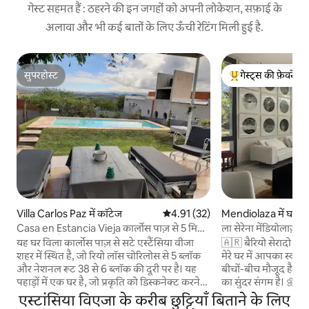
गेस्ट सहमत हैं : ठहरने की इन जगहों को अपनी लोकेशन, सफ़ाई के
अलावा और भी कई बातों के लिए ऊँची रेटिंग मिली हुई है.
सुपरहोस्ट
गेस्ट्स की फ़ेवरेट
सुपरहोस्ट
गेस्ट्स का टॉप फ़ेवरेट
Villa Carlos Paz में कॉटेज
औसत रेटिंग 5 में से 4.91, 32 समीक्षाएँ
4.91 (32)
Mendiolaza में घर
Casa en Estancia Vieja कार्लोस पाज़ से 5 मिनट
ला सेरेना मेंडियोलाज़ा क
की दूरी पर है।
यह घर विला कार्लोस पाज़ से सटे एस्टैंसिया वीजा
🇦🇷 बैरियो सेरादो “ला स
शहर में स्थित है, जो रियो लॉस चोरिलोस से 5 ब्लॉक
मेरे घर में आपका स्वागत है। 📍कॉर्डोबन पहा
और नेशनल रूट 38 से 6 ब्लॉक की दूरी पर है। यह
बीचों-बीच मौजूद है। इस घर में प्रकृति और डिज़ाइन
पहाड़ों में एक घर है, जो प्रकृति को डिस्कनेक्ट करने
का सुंदर संगम है। 🌼 बड़ा और उजला, चारों ओर
और आनंद लेने के लिए आदर्श है। यह विशाल और
चमेली के पौधे हैं, जो व
एस्टांसिया विएजा के करीब छुट्टियाँ बिताने के लिए
आरामदायक है, छह लोगों के लिए, अच्छी रोशनी के
खुशबू से हवा को महका देते हैं। 💫जैस