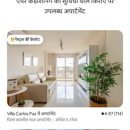
एयर कंडीशनिंग की सुविधा वाले किराए पर
उपलब्ध अपार्टमेंट
गेस्ट्स की फ़ेवरेट
गेस्ट्स का टॉप फ़ेवरेट
Villa Carlos Paz में अपार्टमेंट
औसत रेटिंग 5 में स
4.97 (114)
विला कार्लोस पाज़ अपार्टमेंट - ओपेरा II टॉवर