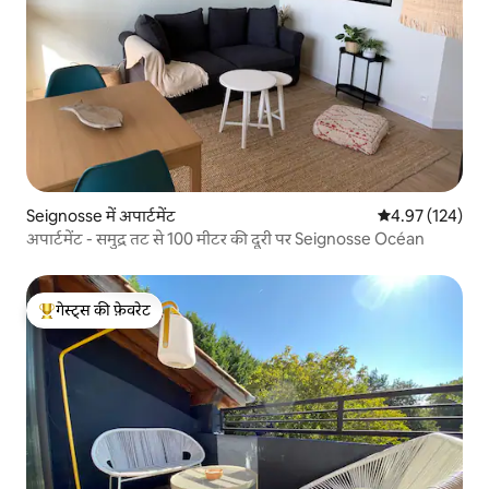
Seignosse में अपार्टमेंट
औसत रेटिंग 5 में स
4.97 (124)
अपार्टमेंट - समुद्र तट से 100 मीटर की दूरी पर Seignosse Océan
गेस्ट्स की फ़ेवरेट
गेस्ट्स का टॉप फ़ेवरेट