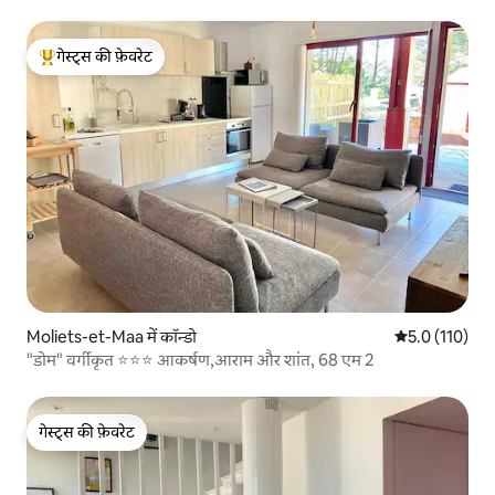
गेस्ट्स की फ़ेवरेट
गेस्ट्स का टॉप फ़ेवरेट
Moliets-et-Maa में कॉन्डो
औसत रेटिंग 5 में
5.0 (110)
"डोम" वर्गीकृत ⭐️⭐️⭐️ आकर्षण,आराम और शांत, 68 एम 2
गेस्ट्स की फ़ेवरेट
गेस्ट्स की फ़ेवरेट