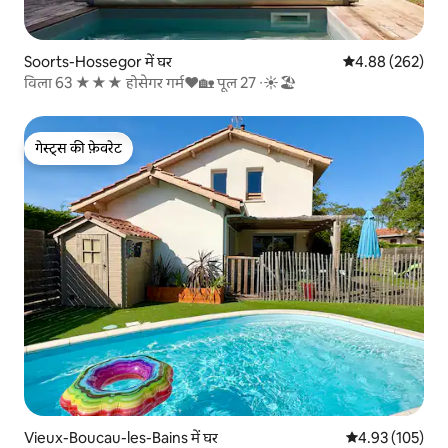
Soorts-Hossegor में घर
औसत रेटिंग 5 में स
4.88 (262)
विला 63 ★★★ होसेगर गर्म❤️🏡 पूल 27 ∙☀️🏖
गेस्ट्स की फ़ेवरेट
गेस्ट्स की फ़ेवरेट
Vieux-Boucau-les-Bains में घर
औसत रेटिंग 5 में स
4.93 (105)