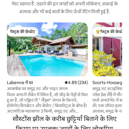
गेस्ट सहमत हैं : ठहरने की इन जगहों को अपनी लोकेशन, सफ़ाई के
अलावा और भी कई बातों के लिए ऊँची रेटिंग मिली हुई है.
गेस्ट्स की फ़ेवरेट
गेस्ट्स की फ़ेवरेट
गेस्ट्स की फ़ेवरेट
गेस्ट्स का टॉप फ़ेवरेट
Labenne में घर
औसत रेटिंग 5 में से 4.89, 234 समीक्षाएँ
4.89 (234)
Soorts-Hossegor में 
आकर्षक घर समुद्र तट और पाइन जंगल
समुद्र तट स्टाइलिश अपा
छत
विला अमानी लैबेन में स्थित है, जो चीड़ के पेड़ों से घिरा
प्लेस डेस लैंडै में मौज
हुआ है, जो एक्विटनी " लैंड्स" जंगल के किनारे,
वाले अपार्टमेंट में समुद
होसेगोर/कैपब्रेटन और बेयोन / बियारिट्ज़ के बीच है।
लें। एक जीवंत इलाके म
अटलांटिक महासागर 3 किमी, समुद्र तट और
आवास, समुद्र के नज़ारो
अंतहीन टिब्बा, एक सर्फ स्वर्ग देखा। 30 किमी के
तक सीधी पहुँच देता है।
सौस्टोंस झील के करीब छुट्टियाँ बिताने के लिए
भीतर कई गोल्फ क्लब। आस - पास मौजूद सभी
आराम से सोएँ और साफ़-स
दुकानें और सेवाएँ। फ़्रेमवर्क: शांत, पक्षी गा रहे हैं,
किराए पर उपलब्ध जगहों के लिए लोकप्रिय
तरोताज़ा हो जाएँ। लैंड्