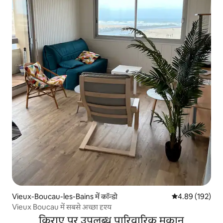
Vieux-Boucau-les-Bains में कॉन्डो
औसत रेटिंग 5 में स
4.89 (192)
Vieux Boucau में सबसे अच्छा दृश्य
किराए पर उपलब्ध पारिवारिक मकान