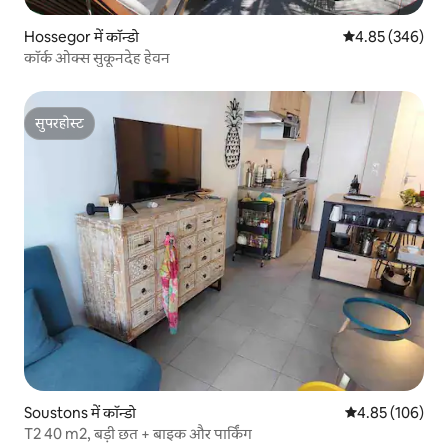
Hossegor में कॉन्डो
औसत रेटिंग 5 में स
4.85 (346)
कॉर्क ओक्स सुकूनदेह हेवन
सुपरहोस्ट
सुपरहोस्ट
Soustons में कॉन्डो
औसत रेटिंग 5 में स
4.85 (106)
T2 40 m2, बड़ी छत + बाइक और पार्किंग