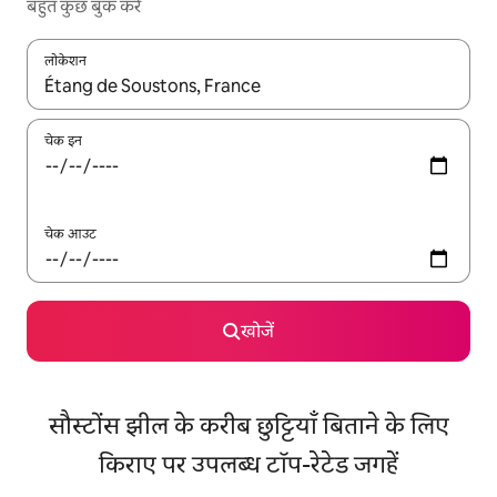
बहुत कुछ बुक करें
लोकेशन
नतीजों के उपलब्ध होने पर, अप और डाउन 'ऐरो की' का इस्तेमाल करके नेविगेट करें
चेक इन
चेक आउट
खोजें
सौस्टोंस झील के करीब छुट्टियाँ बिताने के लिए
किराए पर उपलब्ध टॉप-रेटेड जगहें