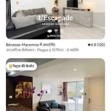
Bénesse-Maremne में अपार्टमेंट
औसत रेटिंग 5 में 
4.9 (120)
अटलांटिक सेलेक्शन - Plages à 10 मिनट - 6 व्यक्ति
गेस्ट्स की फ़ेवरेट
गेस्ट्स का टॉप फ़ेवरेट