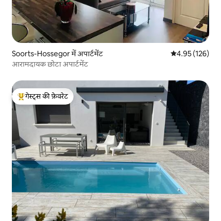
Soorts-Hossegor में अपार्टमेंट
औसत रेटिंग 5 में स
4.95 (126)
आरामदायक छोटा अपार्टमेंट
गेस्ट्स की फ़ेवरेट
गेस्ट्स का टॉप फ़ेवरेट