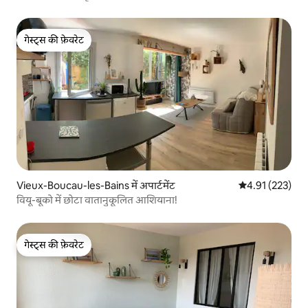
गेस्ट्स की फ़ेवरेट
गेस्ट्स की फ़ेवरेट
Vieux-Boucau-les-Bains में अपार्टमेंट
औसत रेटिंग 5 में स
4.91 (223)
वियू-बूको में छोटा वातानुकूलित आशियाना!
गेस्ट्स की फ़ेवरेट
गेस्ट्स की फ़ेवरेट