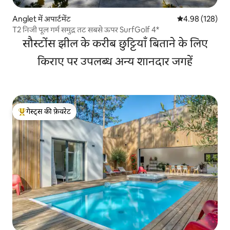
Anglet में अपार्टमेंट
औसत रेटिंग 5 में स
4.98 (128)
T2 निजी पूल गर्म समुद्र तट सबसे ऊपर SurfGolf 4*
सौस्टोंस झील के करीब छुट्टियाँ बिताने के लिए
किराए पर उपलब्ध अन्य शानदार जगहें
गेस्ट्स की फ़ेवरेट
गेस्ट्स का टॉप फ़ेवरेट