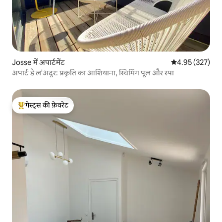
Josse में अपार्टमेंट
औसत रेटिंग 5 में स
4.95 (327)
अपार्ट डे ल'अदूर: प्रकृति का आशियाना, स्विमिंग पूल और स्पा
गेस्ट्स की फ़ेवरेट
गेस्ट्स का टॉप फ़ेवरेट