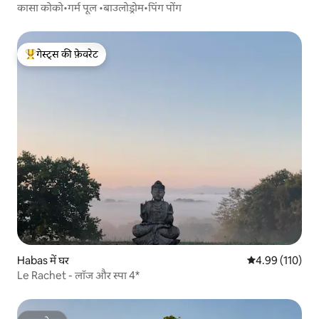
कासा कोको•गर्म पूल •बाउलोड्रोम•पिंग पोंग
गेस्ट्स की फ़ेवरेट
गेस्ट्स का टॉप फ़ेवरेट
Habas में घर
औसत रेटिंग 5 में स
4.99 (110)
Le Rachet - लॉज और स्पा 4*