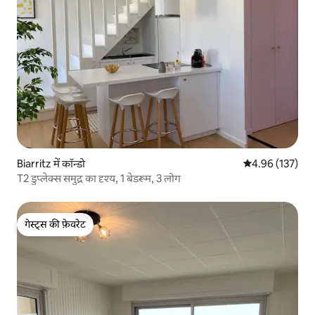
Biarritz में कॉन्डो
औसत रेटिंग 5 में स
4.96 (137)
T2 डुप्लेक्स समुद्र का दृश्य, 1 बेडरूम, 3 लोग
गेस्ट्स की फ़ेवरेट
गेस्ट्स की फ़ेवरेट