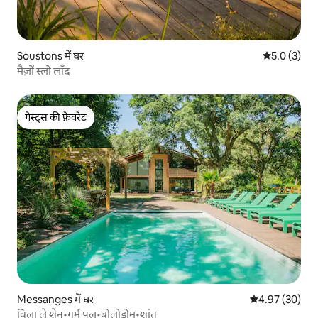
Soustons में घर
औसत रेटिंग 5 म
5.0 (3)
मैज़ों स्लो लाँद
गेस्ट्स की फ़ेवरेट
गेस्ट्स की फ़ेवरेट
Messanges में घर
औसत रेटिंग 5 में 
4.97 (30)
विला ले शेन•गर्म पूल•बोलोड्रोम•शांत