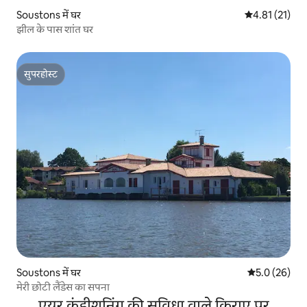
Soustons में घर
औसत रेटिंग 5 में
4.81 (21)
झील के पास शांत घर
सुपरहोस्ट
सुपरहोस्ट
Soustons में घर
औसत रेटिंग 5 में
5.0 (26)
मेरी छोटी लैंडेस का सपना
एयर कंडीशनिंग की सुविधा वाले किराए पर