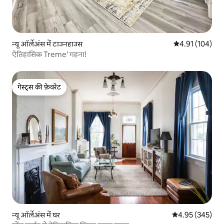
न्यू ऑर्लेअंस में टाउनहाउस
औसत रेटिंग 5 में स
4.91 (104)
ऐतिहासिक Treme' गहना!
गेस्ट्स की फ़ेवरेट
गेस्ट्स की फ़ेवरेट
न्यू ऑर्लेअंस में घर
औसत रेटिंग 5 में स
4.95 (345)