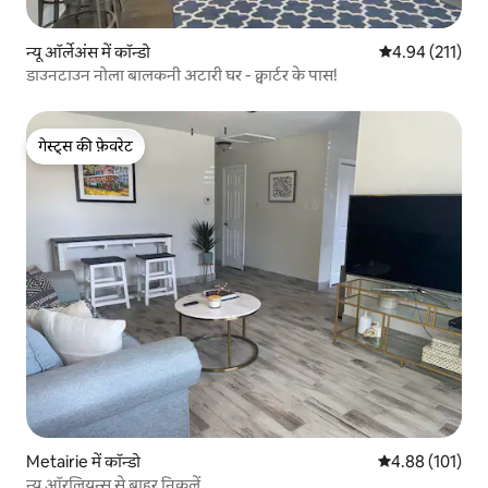
न्यू ऑर्लेअंस में कॉन्डो
औसत रेटिंग 5 में स
4.94 (211)
डाउनटाउन नोला बालकनी अटारी घर - क्वार्टर के पास!
गेस्ट्स की फ़ेवरेट
गेस्ट्स की फ़ेवरेट
Metairie में कॉन्डो
औसत रेटिंग 5 में स
4.88 (101)
न्यू ऑरलियन्स से बाहर निकलें