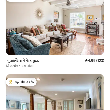
गेस्ट्स का टॉप फ़ेवरेट
न्यू ऑर्लेअंस में गेस्ट सुइट
औसत रेटिंग 5 में स
4.99 (123)
जिंजरब्रेड हाउस नोला
गेस्ट्स की फ़ेवरेट
गेस्ट्स का टॉप फ़ेवरेट