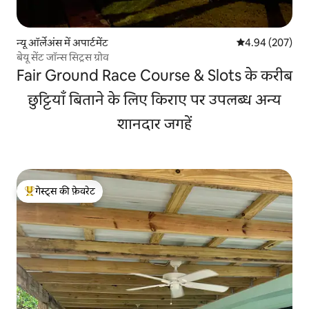
न्यू ऑर्लेअंस में अपार्टमेंट
औसत रेटिंग 5 में स
4.94 (207)
बेयू सेंट जॉन्स सिट्रस ग्रोव
Fair Ground Race Course & Slots के करीब
छुट्टियाँ बिताने के लिए किराए पर उपलब्ध अन्य
शानदार जगहें
गेस्ट्स की फ़ेवरेट
गेस्ट्स का टॉप फ़ेवरेट