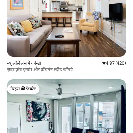
न्यू ऑर्लेअंस में कॉन्डो
औसत रेटिंग 5 में स
4.97 (420)
सुंदर फ़्रेंच क्वार्टर और फ़्रेंचमेन स्ट्रीट कॉन्डो
गेस्ट्स की फ़ेवरेट
गेस्ट्स की फ़ेवरेट