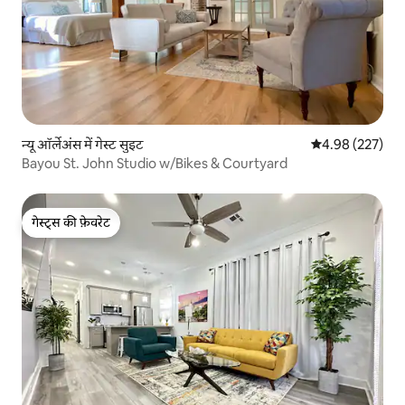
न्यू ऑर्लेअंस में गेस्ट सुइट
औसत रेटिंग 5 में स
4.98 (227)
Bayou St. John Studio w/Bikes & Courtyard
गेस्ट्स की फ़ेवरेट
गेस्ट्स की फ़ेवरेट