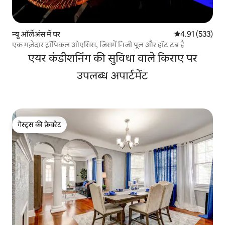
न्यू ऑर्लेअंस में घर
औसत रेटिंग 5 में स
4.91 (533)
एक मज़ेदार ट्रॉपिकल ओएसिस, जिसमें निजी पूल और हॉट टब है
एयर कंडीशनिंग की सुविधा वाले किराए पर
उपलब्ध अपार्टमेंट
गेस्ट्स की फ़ेवरेट
गेस्ट्स की फ़ेवरेट