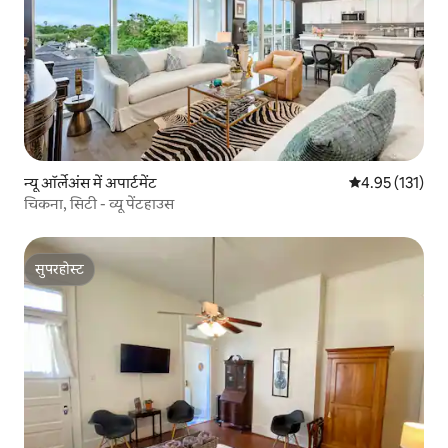
न्यू ऑर्लेअंस में अपार्टमेंट
औसत रेटिंग 5 में स
4.95 (131)
चिकना, सिटी - व्यू पेंटहाउस
सुपरहोस्ट
सुपरहोस्ट