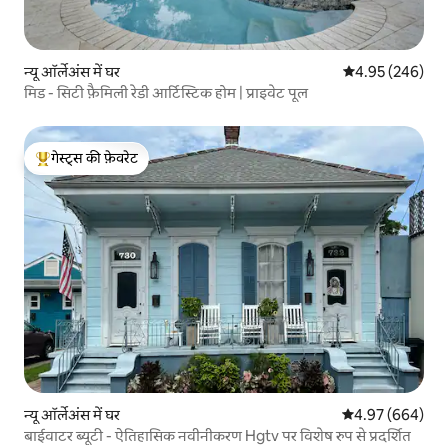
न्यू ऑर्लेअंस में घर
औसत रेटिंग 5 में स
4.95 (246)
मिड - सिटी फ़ैमिली रेडी आर्टिस्टिक होम | प्राइवेट पूल
गेस्ट्स की फ़ेवरेट
गेस्ट्स का टॉप फ़ेवरेट
न्यू ऑर्लेअंस में घर
औसत रेटिंग 5 में से
4.97 (664)
बाईवाटर ब्यूटी - ऐतिहासिक नवीनीकरण Hgtv पर विशेष रुप से प्रदर्शित