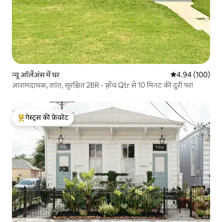
न्यू ऑर्लेअंस में घर
औसत रेटिंग 5 में स
4.94 (100)
आरामदायक, शांत, सुरक्षित 2BR - फ़्रेंच Qtr से 10 मिनट की दूरी पर!
गेस्ट्स की फ़ेवरेट
गेस्ट्स का टॉप फ़ेवरेट