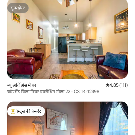
सुपरहोस्ट
सुपरहोस्ट
न्यू ऑर्लेअंस में घर
औसत रेटिंग 5 में स
4.85 (111)
ब्रॉड सेंट विला नियर एवरीथिंग नोला 22 - CSTR -12398
गेस्ट्स की फ़ेवरेट
गेस्ट्स का टॉप फ़ेवरेट