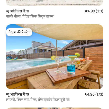
न्यू ऑर्लेअंस में घर
औसत रेटिंग 5 में स
4.99 (311)
पार्लर नोला: ऐतिहासिक सिगुन हाउस
गेस्ट्स की फ़ेवरेट
गेस्ट्स की फ़ेवरेट
न्यू ऑर्लेअंस में घर
औसत रेटिंग 5 में स
4.96 (173)
लग्ज़री, स्विम स्पा, गेम्स, फ़्रेंच क्वार्टर पैदल दूरी पर!