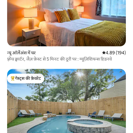
न्यू ऑर्लेअंस में घर
औसत रेटिंग 5 में स
4.89 (194)
फ़्रेंच क्वार्टर, जैज़ फ़ेस्ट से 5 मिनट की दूरी पर : म्यूज़िशियन्स हिडनवे
गेस्ट्स की फ़ेवरेट
गेस्ट्स का टॉप फ़ेवरेट