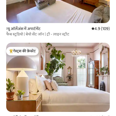
न्यू ऑर्लेअंस में अपार्टमेंट
औसत रेटिंग 5 में 
4.9 (109)
फैब स्टूडियो | बेयो सेंट जॉन | ट्री - लाइन स्ट्रीट
गेस्ट्स की फ़ेवरेट
गेस्ट्स का टॉप फ़ेवरेट