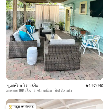
न्यू ऑर्लेअंस में अपार्टमेंट
औसत रेटिंग 5 में 
4.97 (96)
आकर्षक 1BR स्टैंड - अलोन कॉटेज - बेयो सेंट जॉन
गेस्ट्स की फ़ेवरेट