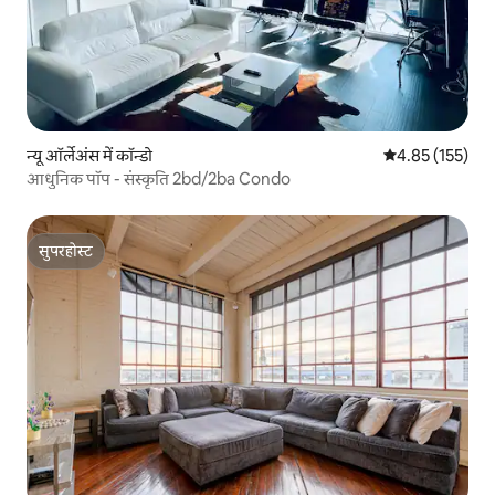
न्यू ऑर्लेअंस में कॉन्डो
औसत रेटिंग 5 में स
4.85 (155)
आधुनिक पॉप - संस्कृति 2bd/2ba Condo
सुपरहोस्ट
सुपरहोस्ट