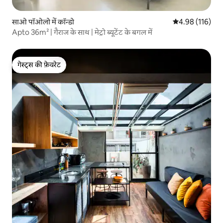
साओ पॉओलो में कॉन्डो
औसत रेटिंग 5 में स
4.98 (116)
Apto 36m² | गैराज के साथ | मेट्रो ब्यूटेंट के बगल में
गेस्ट्स की फ़ेवरेट
गेस्ट्स की फ़ेवरेट