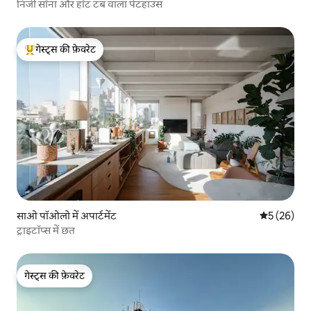
निजी सॉना और हॉट टब वाला पेंटहाउस
गेस्ट्स की फ़ेवरेट
गेस्ट्स का टॉप फ़ेवरेट
साओ पॉओलो में अपार्टमेंट
औसत रेटिंग 5 
5 (26)
ट्राइटॉप्स में छत
गेस्ट्स की फ़ेवरेट
गेस्ट्स की फ़ेवरेट