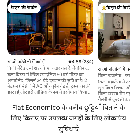
गेस्ट्स की फ़ेवरेट
गेस्ट्स की फ़ेवरेट
गेस्ट्स की फ़ेवरेट
गेस्ट्स का टॉप फ़ेवरेट
साओ पॉओलो में कॉन्डो
औसत रेटिंग 5 में से 4.88, 284 समीक्षाएँ
4.88 (284)
निजी जेटेड टब! शहर के शानदार नज़ारे! मेनविक
साओ पॉओलो में घर
होम्स
बेला विस्टा में स्थित स्टाइलिश 50 वर्ग मीटर का
विला मडालेना - कासा 
अपार्टमेंट, जिसमें 24 घंटे दरबान की सुविधा है। 2
विला मडालेना में स्
बेडरूम (सिर्फ़ 1 में AC और क्वीन बेड है, दूसरा काफ़ी
सुसज्जित किचन और 
छोटा है और इसे ऑफ़िस के रूप में इस्तेमाल किया जा
विला हाउस। सैन पेड्रो के
सकता है, जिसमें डबल साइज़ का सोफ़ा-बेड फ़िट हो
गैलरी से कुछ ही कदम क
जाता है) और 1 बाथरूम। हर खिड़की से अद्भुत नज़ारों
पैदल जा सकते हैं! आ
Flat Economico के करीब छुट्टियाँ बिताने के
के साथ, यह काम करने और आराम करने के लिए एक
दोस्तों या रिमोट वर्क 
शानदार जगह है। बालकनी पर मौजूद निजी जेट-
लिए किराए पर उपलब्ध जगहों के लिए लोकप्रिय
वीकएंड पर आस-पड़ोस मे
ट्यूब शहर के नज़ारों का मज़ा लेने के लिए एक
एयर कंडिशनिंग, फ़ार्मेसी
शानदार जगह है। यह जगह कपल, पेशेवरों या छोटे
सुविधाएँ
आर्ट गैलरी आस-पास हैं 
परिवारों के लिए बेहतरीन है, जो आराम, सुविधा और
गुज़रने के लिए इस्तेमाल करें) सीढ़ियों 