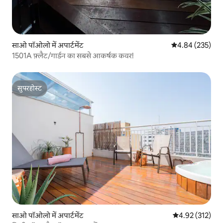
साओ पॉओलो में अपार्टमेंट
औसत रेटिंग 5 में स
4.84 (235)
1501A फ़्लैट/गार्डन का सबसे आकर्षक कवर!
सुपरहोस्ट
सुपरहोस्ट
साओ पॉओलो में अपार्टमेंट
औसत रेटिंग 5 में स
4.92 (312)