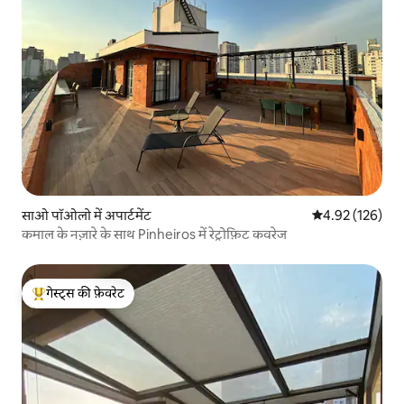
साओ पॉओलो में अपार्टमेंट
औसत रेटिंग 5 में स
4.92 (126)
कमाल के नज़ारे के साथ Pinheiros में रेट्रोफ़िट कवरेज
गेस्ट्स की फ़ेवरेट
गेस्ट्स का टॉप फ़ेवरेट