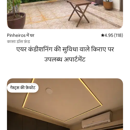
Pinheiros में घर
औसत रेटिंग 5 में स
4.95 (118)
कासा डॉस फ़ंड
एयर कंडीशनिंग की सुविधा वाले किराए पर
उपलब्ध अपार्टमेंट
गेस्ट्स की फ़ेवरेट
गेस्ट्स की फ़ेवरेट