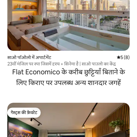
साओ पॉओलो में अपार्टमेंट
औसत रेटिंग 5
5 (8)
23वीं मंजिल पर स्पा जिसमें दृश्य + सिनेमा है | साओ पाउलो का केंद्र
Flat Economico के करीब छुट्टियाँ बिताने के
लिए किराए पर उपलब्ध अन्य शानदार जगहें
गेस्ट्स की फ़ेवरेट
गेस्ट्स की फ़ेवरेट