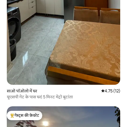
साओ पॉओलो में घर
औसत रेटिंग 5 में
4.75 (12)
यूएसपी गेट के पास घर| 5 मिनट मेट्रो बुटांता
गेस्ट्स की फ़ेवरेट
गेस्ट्स का टॉप फ़ेवरेट