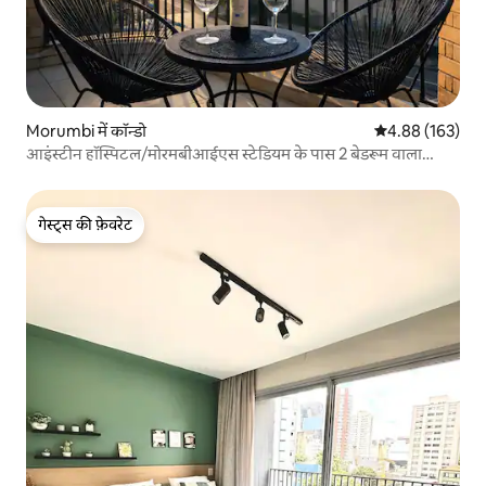
Morumbi में कॉन्डो
औसत रेटिंग 5 में स
4.88 (163)
आइंस्टीन हॉस्पिटल/मोरमबीआईएस स्टेडियम के पास 2 बेडरूम वाला
अपार्टमेंट
गेस्ट्स की फ़ेवरेट
गेस्ट्स की फ़ेवरेट