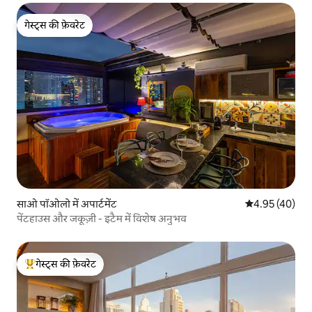
गेस्ट्स की फ़ेवरेट
गेस्ट्स की फ़ेवरेट
साओ पॉओलो में अपार्टमेंट
औसत रेटिंग 5 में 
4.95 (40)
पेंटहाउस और जकूज़ी - इटैम में विशेष अनुभव
गेस्ट्स की फ़ेवरेट
गेस्ट्स का टॉप फ़ेवरेट