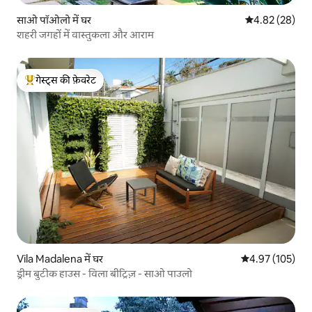
साओ पॉओलो में घर
औसत रेटिंग 5 में 
4.82 (28)
शहरी जगहों में वास्तुकला और आराम
गेस्ट्स की फ़ेवरेट
गेस्ट्स का टॉप फ़ेवरेट
Vila Madalena में घर
औसत रेटिंग 5 में स
4.97 (105)
ड्रीम बुटीक हाउस - विला बीट्रिज़ - साओ पाउलो