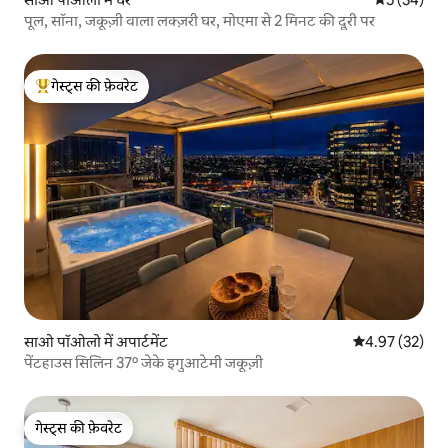
पूल, सॉना, जकूज़ी वाला लक्ज़री घर, मोएमा से 2 मिनट की दूरी पर
गेस्ट्स की फ़ेवरेट
गेस्ट्स का टॉप फ़ेवरेट
साओ पॉओलो में अपार्टमेंट
औसत रेटिंग 5 में 
4.97 (32)
पेंटहाउस सिलिन 37º जेके इगुआटेमी जकूज़ी
गेस्ट्स की फ़ेवरेट
गेस्ट्स की फ़ेवरेट