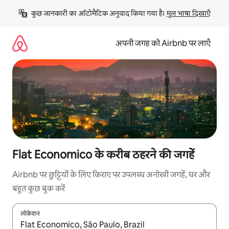
इसे
कुछ जानकारी का ऑटोमैटिक अनुवाद किया गया है। 
मूल भाषा दिखाएँ
छोड़कर
सीधा
कॉन्टेंट
अपनी जगह को Airbnb पर लाएँ
पर
जाएँ
Flat Economico के करीब ठहरने की जगहें
Airbnb पर छुट्टियों के लिए किराए पर उपलब्ध अनोखी जगहें, घर और
बहुत कुछ बुक करें
लोकेशन
नतीजों के उपलब्ध होने पर, अप और डाउन 'ऐरो की' का इस्तेमाल करके नेविगेट करें