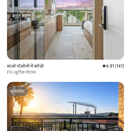
साओ पॉओलो में कॉन्डो
औसत रेटिंग 5 में स
4.91 (141)
FS I बुटीक मोएमा
सुपरहोस्ट
सुपरहोस्ट