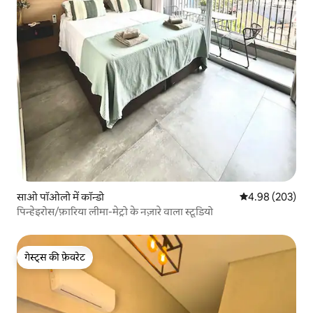
साओ पॉओलो में कॉन्डो
औसत रेटिंग 5 में स
4.98 (203)
पिन्हेइरोस/फ़ारिया लीमा-मेट्रो के नज़ारे वाला स्टूडियो
गेस्ट्स की फ़ेवरेट
गेस्ट्स की फ़ेवरेट