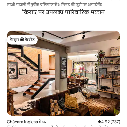
साओ पाउलो में नुबैंक एलियांज से 5 मिनट की दूरी पर अपार्टमेंट
किराए पर उपलब्ध पारिवारिक मकान
गेस्ट्स की फ़ेवरेट
गेस्ट्स की फ़ेवरेट
Chácara Inglesa में घर
औसत रेटिंग 5 में स
4.92 (237)