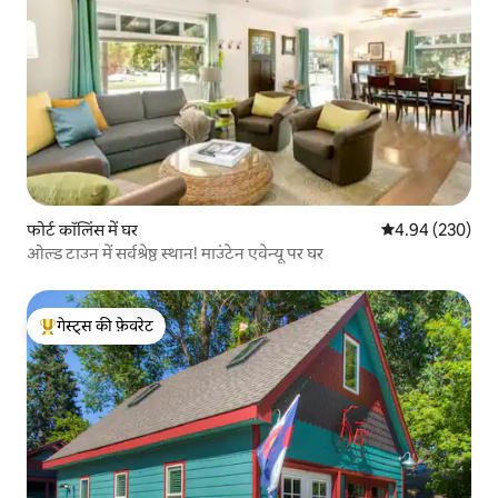
फोर्ट कॉलिंस में घर
औसत रेटिंग 5 में स
4.94 (230)
ओल्ड टाउन में सर्वश्रेष्ठ स्थान! माउंटेन एवेन्यू पर घर
गेस्ट्स की फ़ेवरेट
गेस्ट्स का टॉप फ़ेवरेट