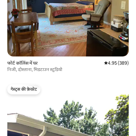
फोर्ट कॉलिंस में घर
औसत रेटिंग 5 में स
4.95 (389)
निजी, दोस्ताना, मिडटाउन स्टूडियो
गेस्ट्स की फ़ेवरेट
गेस्ट्स की फ़ेवरेट