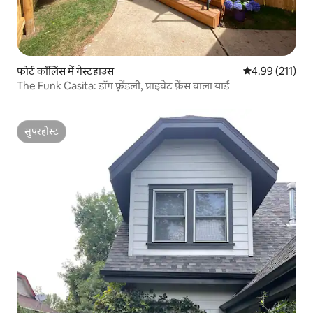
फोर्ट कॉलिंस में गेस्टहाउस
औसत रेटिंग 5 में स
4.99 (211)
The Funk Casita: डॉग फ़्रेंडली, प्राइवेट फ़ेंस वाला यार्ड
सुपरहोस्ट
सुपरहोस्ट