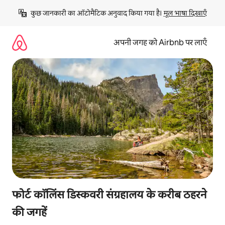
इसे
कुछ जानकारी का ऑटोमैटिक अनुवाद किया गया है। 
मूल भाषा दिखाएँ
छोड़कर
सीधा
कॉन्टेंट
अपनी जगह को Airbnb पर लाएँ
पर
जाएँ
फोर्ट कॉलिंस डिस्कवरी संग्रहालय के करीब ठहरने
की जगहें