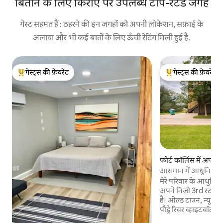
बिताने के लिए किराए पर उपलब्ध टॉप-रेटेड जगहें
गेस्ट सहमत हैं : ठहरने की इन जगहों को अपनी लोकेशन, सफ़ाई के
अलावा और भी कई बातों के लिए ऊँची रेटिंग मिली हुई है.
गेस्ट्स की फ़ेवरेट
गेस्ट्स की फ़ेवरेट
गेस्ट्स का टॉप फ़ेवरेट
गेस्ट्स का टॉप फ़ेवरेट
फोर्ट कॉलिंस में अपार्टमे
आसमान में आधुनिक ओल
मेरे परिवार के आधुनिक
अपने निजी 3rd स्टोरी अ
है। ओल्ड टाउन, न्यू बे
पौड्रे रिवर व्हाइटवॉटर
पैदल दूरी पर। एपीटी को एक सर्पिल सीढ़ी के माध्यम