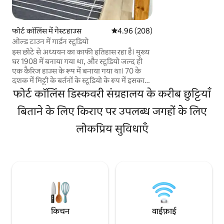
से एक्सेस किया जाता है
सावधान यात्रियों के लिए
सामान या बच्चों के साथ
फोर्ट कॉलिंस में गेस्टहाउस
औसत रेटिंग 5 में से 4.96, 208 समीक्षाएँ
4.96 (208)
सुसज्जित किचन, लिविं
ओल्ड टाउन में गार्डन स्टूडियो
आनंद लें, लॉन्ग पीक, ऑ
इस छोटे से अध्ययन का काफी इतिहास रहा है। मुख्य
श्विन बाइक! कोई सफाई
घर 1908 में बनाया गया था, और स्टूडियो जल्द ही
जानवर या धूम्रपान नहीं
एक कैरिज हाउस के रूप में बनाया गया था। 70 के
दशक में मिट्टी के बर्तनों के स्टूडियो के रूप में इसका
नया रूप था। अब, 2023 में एक रीमॉडल के बाद, यह
फोर्ट कॉलिंस डिस्कवरी संग्रहालय के करीब छुट्टियाँ
उन मेहमानों के लिए एक आरामदायक रिट्रीट है जो
हमारे अविश्वसनीय शहर का पता लगाना चाहते हैं।
बिताने के लिए किराए पर उपलब्ध जगहों के लिए
चाहे आप ओल्ड टाउन अनुभव के लिए आए हों,
लोकप्रिय सुविधाएँ
ताजा पहाड़ की हवा में लंबी पैदल यात्रा, हमारी विश्व
स्तरीय शराब की भठ्ठी के आसपास घूमना, या ढलानों
को मारना, हमें उम्मीद है कि आपको हमारे शहर से
प्यार करने के लिए उतना ही अच्छा लगेगा जितना हम
करते हैं।
किचन
वाईफ़ाई