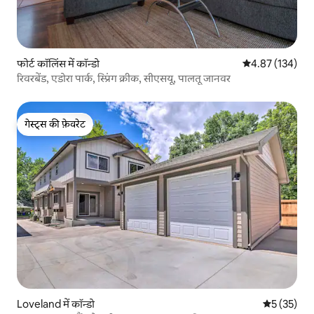
फोर्ट कॉलिंस में कॉन्डो
औसत रेटिंग 5 में स
4.87 (134)
रिवरबेंड, एडोरा पार्क, स्प्रिंग क्रीक, सीएसयू, पालतू जानवर
गेस्ट्स की फ़ेवरेट
गेस्ट्स की फ़ेवरेट
Loveland में कॉन्डो
औसत रेटिंग 5 
5 (35)