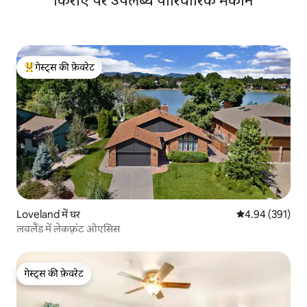
किराए पर उपलब्ध पारिवारिक मकान
गेस्ट्स की फ़ेवरेट
गेस्ट्स का टॉप फ़ेवरेट
Loveland में घर
औसत रेटिंग 5 में स
4.94 (391)
लवलैंड में लेकफ़्रंट ओएसिस
गेस्ट्स की फ़ेवरेट
गेस्ट्स की फ़ेवरेट