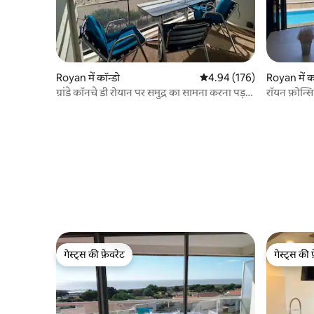
Royan में कॉन्डो
औसत रेटिंग 5 में से 4.94, 176
4.94 (176)
Royan में क
ग्रांडे कॉनचे डी रोयान पर समुद्र का सामना करना पड़
रॉयन फ़ोन्सि
T2 बीआईएस
बंदरगाह का
गेस्ट्स की फ़ेवरेट
गेस्ट्स की 
गेस्ट्स की फ़ेवरेट
गेस्ट्स की 