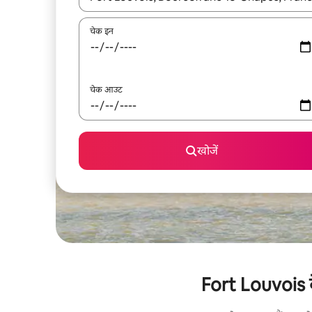
चेक इन
चेक आउट
खोजें
Fort Louvois के