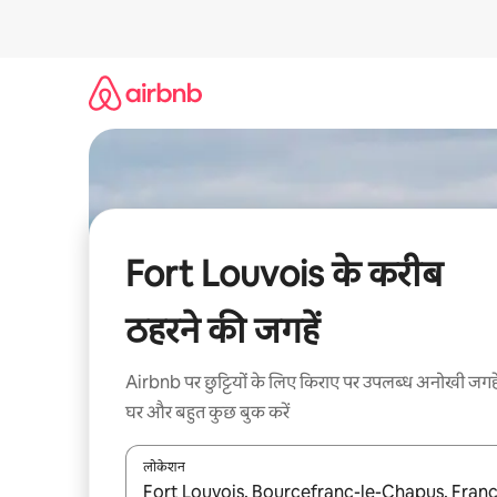
इसे
छोड़कर
सीधा
कॉन्टेंट
पर
जाएँ
Fort Louvois के करीब
ठहरने की जगहें
Airbnb पर छुट्टियों के लिए किराए पर उपलब्ध अनोखी जगहे
घर और बहुत कुछ बुक करें
लोकेशन
नतीजों के उपलब्ध होने पर, अप और डाउन 'ऐरो की' का इस्तेमाल 