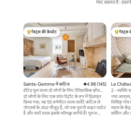
गेस्ट सहमत हैं : ठह
गेस्ट्स की फ़ेवरेट
गेस्ट्स 
गेस्ट्स का टॉप फ़ेवरेट
गेस्ट्स का 
Sainte-Gemme में कॉटेज
औसत रेटिंग 5 में से 4.98, 145
4.98 (145)
Le Château
हीटेड पूल वाला दो लोगों के लिए ऐतिहासिक फ़्रेंच
2 - व्यक्ति
कॉटेज
दो लोगों के लिए एक शांत रिट्रीट के रूप में डिज़ाइन
नया आवास, 
किया गया, यह 55 वर्गमीटर वाला शारेंटे कॉटेज ले
विशिष्ट गाँव
नोएयर्स के अंदर मौजूद है, जो एक पुरानी वाइन एस्टेट
महल के केंद
है और चारों तरफ़ इसके परिपक्व बगीचे हैं। पुराना
सर्फ़िंग और 
पत्थर, सावधानी से चुना गया फ़र्नीचर और आधुनिक
समुद्र तट से
स्पर्श एक गर्मजोशी भरा, सुरुचिपूर्ण माहौल बनाते हैं।
पर सबसे बड
एक निजी छत, बड़ा हीटेड पूल और शांत ग्रामीण
कैसल में गढ