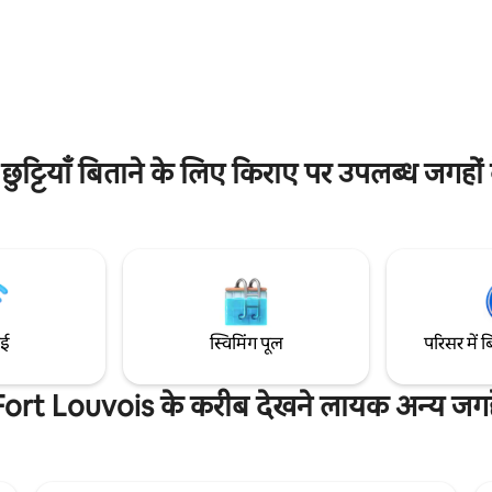
सुसज्जित आवास, सुस्वादु ढंग से सजाया
नेक्शन प्लग rg45. हमारा लॉज हमारे
कुछ शामिल है: लिनन, सफ़ाई, वाईफ़ाई, प
से जुड़ा हुआ है। आपका अपना प्रवेशद्वार
मुफ़्त कुत्ते... लोकेशन असाधारण है: 5 
 तरह से सीमांकित बगीचा है जिसे
दूरी पर समुद्र तट, साइकिल पथ और साइट
 किया गया है।
ग्रीष्मकालीन शटल, दुकानें, रेस्तरां और
ट्टियाँ बिताने के लिए किराए पर उपलब्ध जगहों 
ाई
स्विमिंग पूल
परिसर में ब
Fort Louvois के करीब देखने लायक अन्य जगहे