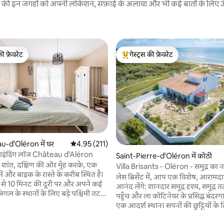
रने की इन जगहों को अपनी लोकेशन, सफ़ाई के अलावा और भी कई बातों के लिए ऊँची
की फ़ेवरेट
गेस्ट्स की फ़ेवरेट
टॉप फ़ेवरेट
गेस्ट्स का टॉप फ़ेवरेट
 समीक्षाएँ
-d'Oléron में घर
औसत रेटिंग 5 में से 4.95, 211 समीक्षाएँ
4.95 (211)
 ग्राइंडिंग लॉज Château d'Aléron
Saint-Pierre-d'Oléron में कोठी
शांत, दक्षिण की ओर मुँह करके, एक
Villa Brisants - Oléron - समुद्र का 
 में और बाइक के रास्ते के करीब स्थित है।
बीच का ऐक्सेस
लेस ब्रिसेंट में, आप एक विशेष, आरामदा
्र से 10 मिनट की दूरी पर और अपने कई
आनंद लेंगे: शानदार समुद्र दृश्य, समुद्र
जंगल के स्थानों के लिए बड़े पश्चिमी तट
पहुँच और ला कोटिनेयर के प्रसिद्ध बंदर
 15 मिनट की दूरी पर। रविवार सुबह द्वीप
एक आदर्श स्थान। सपनों की छुट्टियों 
़े कवर किए गए बाज़ार के साथ ओलेरॉन
जो कुछ भी चाहिए: बेहतरीन क्वालिटी, पूर
़ और कलाकारों की झोपड़ियाँ। वाईफ़ाई