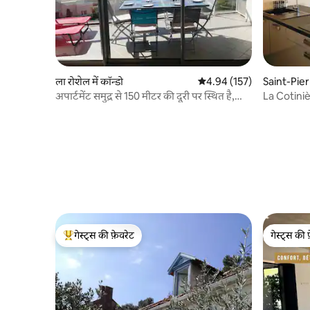
ला रोशेल में कॉन्डो
औसत रेटिंग 5 में से 4.94, 157
4.94 (157)
Saint-Pierr
अपार्टमेंट समुद्र से 150 मीटर की दूरी पर स्थित है,
La Cotinièr
शानदार दृश्य।
गेस्ट्स की फ़ेवरेट
गेस्ट्स की 
गेस्ट्स का टॉप फ़ेवरेट
गेस्ट्स की 