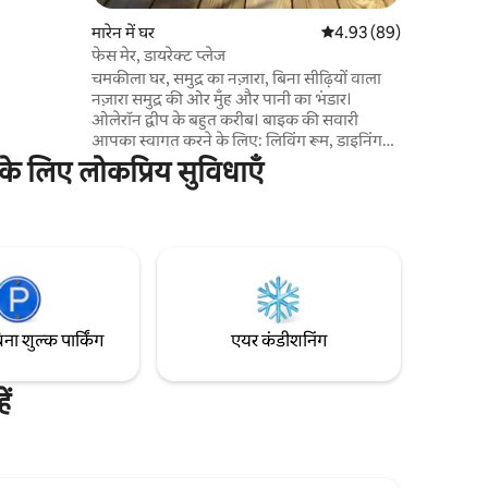
 गया, सब
ार्किंग,
मारेन में घर
औसत रेटिंग 5 में से 4.93, 8
4.93 (89)
मिनट की पैदल
फेस मेर, डायरेक्ट प्लेज
 पर मुफ़्त
चमकीला घर, समुद्र का नज़ारा, बिना सीढ़ियों वाला
 मनोरंजन।
नज़ारा समुद्र की ओर मुँह और पानी का भंडार।
ओलेरॉन द्वीप के बहुत करीब। बाइक की सवारी
आपका स्वागत करने के लिए: लिविंग रूम, डाइनिंग
रूम, किचन, शॉवर रूम वाला लिविंग रूम 1 बेडरूम -
के लिए लोकप्रिय सुविधाएँ
बेड 160 (सी व्यू) 1 बेडरूम: (SDE + टॉयलेट) निजी के
साथ बेड 160 1 स्वतंत्र बेडरूम बेड 160 (SDE +WC)
निजी है, घर के साथ कम्युनिकेट नहीं कर रहा है: स्वतंत्र
प्रवेशद्वार प्लानचा, बेबी बेड (छाता) लिनन शामिल हैं।
चेक आउट से पहले सफ़ाई की जानी चाहिए।
िना शुल्क पार्किंग
एयर कंडीशनिंग
ं