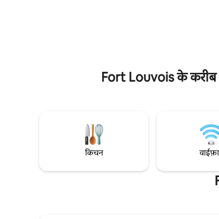
इलाका ठहरने के अनुभव को परिपूर्ण बनाते हैं। यह
या फ़ाइबर क
जगह अटलांटिक समुद्र तटों से लगभग 25 मिनट की
मुख्य आवास 
दूरी पर है और रोयान, सेंटेस, रोशफ़ोर और इले
है और अच्छी
डी'ओलेरॉन तक आसानी से पहुँचा जा सकता है।
अनदेखा नहीं
Fort Louvois के करीब छु
किचन
वाईफ़