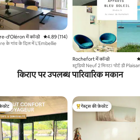
 समीक्षाएँ
e-d'Oléron में कॉन्डो
औसत रेटिंग 5 में से 4.89, 114 समीक्षाएँ
4.89 (114)
e के गांव के दिल में L'Embellie
Rochefort में कॉन्डो
औ
स्टूडियो Neuf 2 मिनट। पोर्ट डी Plais
नेटफ्लिक्स
किराए पर उपलब्ध पारिवारिक मकान
फ़ेवरेट
गेस्ट्स की फ़ेवरेट
फ़ेवरेट
गेस्ट्स का टॉप फ़ेवरेट