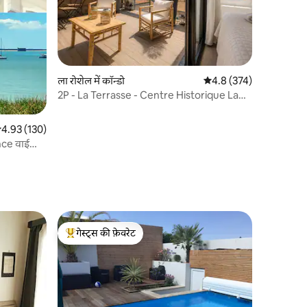
ला रोशेल में कॉन्डो
औसत रेटिंग 5 में से 4.8, 37
4.8 (374)
2P - La Terrasse - Centre Historique La
Rochelle
सत रेटिंग 5 में से 4.93, 130 समीक्षाएँ
4.93 (130)
ance वाईफ़ाई
गेस्ट्स की फ़ेवरेट
गेस्ट्स का टॉप फ़ेवरेट