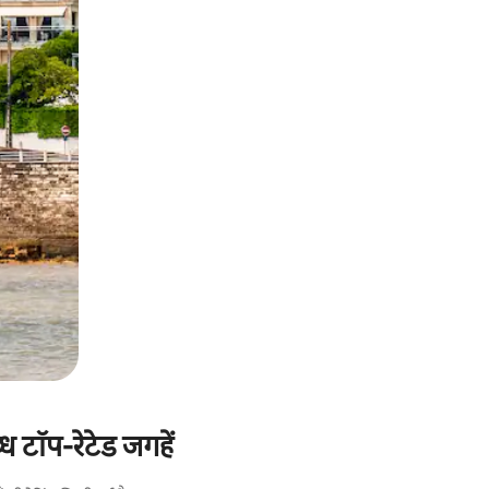
 टॉप-रेटेड जगहें