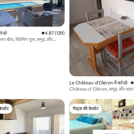
 समीक्षाएँ
ॉन्डो
औसत रेटिंग 5 में से 4.87, 139 समीक्षाएँ
4.87 (139)
लन बीच, स्विमिंग पूल, समुद्र और
 नज़ारा
Le Château-d'Oléron में कॉन्डो
औस
Château d 'Oléron, समुद्र और शहर 
फ़ेवरेट
गेस्ट्स की फ़ेवरेट
फ़ेवरेट
गेस्ट्स की फ़ेवरेट