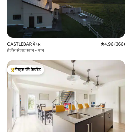
CASTLEBAR में घर
औसत रेटिंग 5 में स
4.96 (366)
हेलेंस सेल्फ़ खान - पान
गेस्ट्स की फ़ेवरेट
गेस्ट्स का टॉप फ़ेवरेट