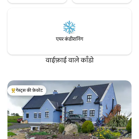
एयर कंडीशनिंग
वाईफ़ाई वाले काँडो
गेस्ट्स की फ़ेवरेट
गेस्ट्स का टॉप फ़ेवरेट