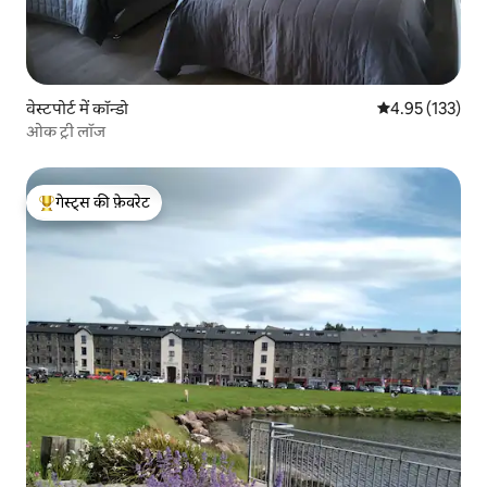
वेस्टपोर्ट में कॉन्डो
औसत रेटिंग 5 में स
4.95 (133)
ओक ट्री लॉज
गेस्ट्स की फ़ेवरेट
गेस्ट्स का टॉप फ़ेवरेट