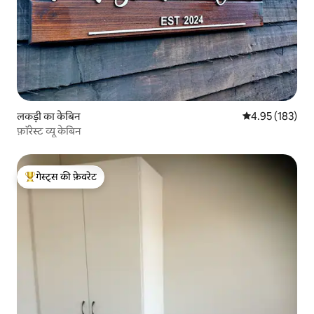
लकड़ी का केबिन
औसत रेटिंग 5 में स
4.95 (183)
फ़ॉरेस्ट व्यू केबिन
गेस्ट्स की फ़ेवरेट
गेस्ट्स का टॉप फ़ेवरेट