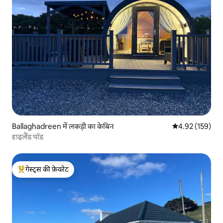
Ballaghadreen में लकड़ी का केबिन
औसत रेटिंग 5 में स
4.92 (159)
हाइलैंड पॉड
गेस्ट्स की फ़ेवरेट
गेस्ट्स का टॉप फ़ेवरेट