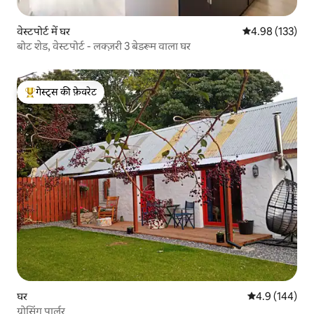
वेस्टपोर्ट में घर
औसत रेटिंग 5 में स
4.98 (133)
बोट शेड, वेस्टपोर्ट - लक्ज़री 3 बेडरूम वाला घर
गेस्ट्स की फ़ेवरेट
गेस्ट्स का टॉप फ़ेवरेट
घर
औसत रेटिंग 5 में 
4.9 (144)
ग्रोसिंग पार्लर