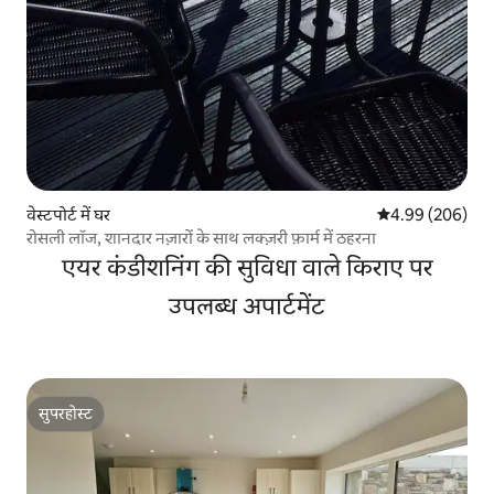
वेस्टपोर्ट में घर
औसत रेटिंग 5 में स
4.99 (206)
रोसली लॉज, शानदार नज़ारों के साथ लक्ज़री फ़ार्म में ठहरना
एयर कंडीशनिंग की सुविधा वाले किराए पर
उपलब्ध अपार्टमेंट
सुपरहोस्ट
सुपरहोस्ट