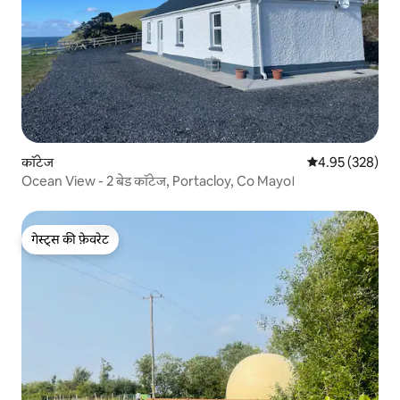
कॉटेज
औसत रेटिंग 5 में स
4.95 (328)
Ocean View - 2 बेड कॉटेज, Portacloy, Co Mayo।
गेस्ट्स की फ़ेवरेट
गेस्ट्स की फ़ेवरेट