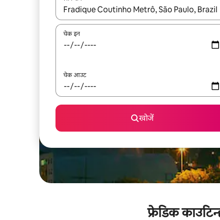
नतीजों के उपलब्ध होने पर, अप और डाउन 'ऐरो की' का इस्तेमाल 
चेक इन
चेक आउट
खोजें
फ्रेडिक काउटिन्