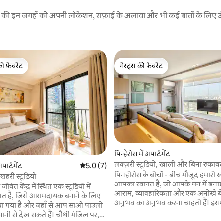
रने की इन जगहों को अपनी लोकेशन, सफ़ाई के अलावा और भी कई बातों के लिए ऊँची
की फ़ेवरेट
गेस्ट्स की फ़ेवरेट
टॉप फ़ेवरेट
गेस्ट्स की फ़ेवरेट
 समीक्षाएँ
पिन्हेरोस में अपार्टमेंट
लक्ज़री स्टूडियो, खाली और बिना रुका
अपार्टमेंट
औसत रेटिंग 5 में से 5.0, 7 समीक्षाएँ
5.0 (7)
नज़ारा, वाइड ऑरा 2214
पिनहीरोस के बीचों - बीच मौजूद हमारी 
ं शहरी स्टूडियो
आपका स्वागत है, जो आपके मन में बना
जीवंत केंद्र में स्थित एक स्टूडियो में
आराम, व्यावहारिकता और एक अनोखे ब
त है, जिसे आरामदायक बनाने के लिए
अनुभव का अनुभव करना चाहती हैं। इसमे
या गया है और जहाँ से आप साओ पाउलो
चीज़ को स्नेह, देखभाल और ध्यान से व
ी से देख सकते हैं। चौथी मंजिल पर,