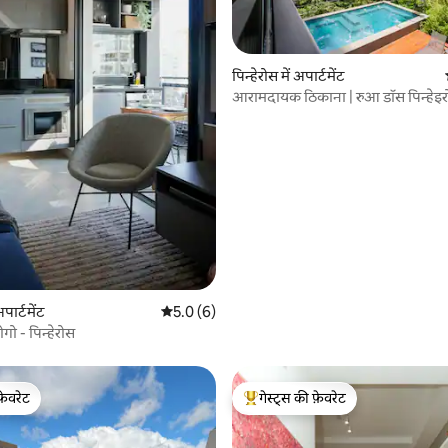
 समीक्षाएँ
पिन्हेरोस में अपार्टमेंट
आरामदायक ठिकाना | रुआ डॉस पिन्हेइ
अपार्टमेंट
औसत रेटिंग 5 में से 5.0, 6 समीक्षाएँ
5.0 (6)
ोगो - पिन्हेरोस
फ़ेवरेट
गेस्ट्स की फ़ेवरेट
फ़ेवरेट
गेस्ट्स का टॉप फ़ेवरेट