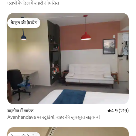
एसपी के दिल में शहरी ओएसिस
गेस्ट्स की फ़ेवरेट
गेस्ट्स की फ़ेवरेट
ब्राज़ील में लॉफ़्ट
औसत रेटिंग 5 में 
4.9 (219)
Avanhandava पर स्टूडियो, शहर की खूबसूरत सड़क +!