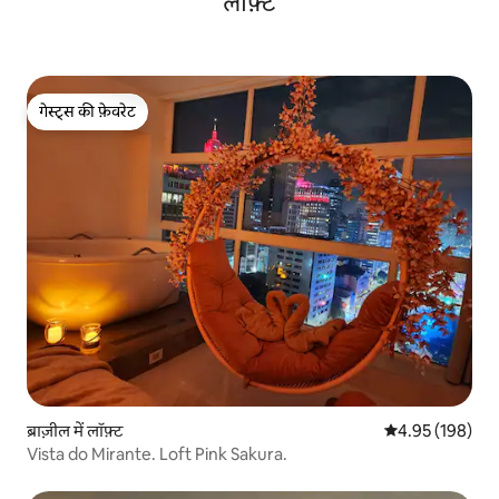
लॉफ़्ट
गेस्ट्स की फ़ेवरेट
गेस्ट्स की फ़ेवरेट
ब्राज़ील में लॉफ़्ट
औसत रेटिंग 5 में स
4.95 (198)
Vista do Mirante. Loft Pink Sakura.