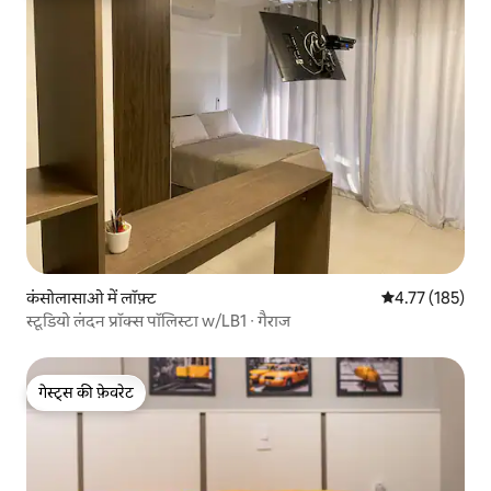
कंसोलासाओ में लॉफ़्ट
औसत रेटिंग 5 में स
4.77 (185)
स्टूडियो लंदन प्रॉक्स पॉलिस्टा w/LB1 ∙ गैराज
गेस्ट्स की फ़ेवरेट
गेस्ट्स की फ़ेवरेट