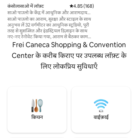
सेंटर 3 से 1.4 किमी की
कंसोलासाओ में लॉफ़्ट
औसत रेटिंग 5 में से 4.85, 168 समीक्षाएँ
4.85 (168)
और बीमा, 24 - घंटे कंसीयज
साओ पाउलो के केंद्र में आधुनिक और आरामदायक
कैमरे * स्विमिंग पूल, सॉना और जिम
स्टूडियो
साओ पाउलो का आराम, सुरक्षा और स्टाइल के साथ
की भरपूर जगह है * 7 क
अनुभव लें 32 वर्गमीटर का आधुनिक स्टूडियो, पूरी
स्वीकार किया गया * साम
तरह से सुसज्जित और इंडस्ट्रियल डिज़ाइन के साथ
अनुमति है
नए-नए रेनोवेट किया गया, आराम से बैठकर काम
करने या आराम करने के लिए ज़रूरी सभी तकनीकों
Frei Caneca Shopping & Convention
और हल्की रोशनी से लैस। बेहतरीन लोकेशन:
हिजेनोपोलिस-मैकेंज़ी सबवे से 700 मीटर की दूरी
Center के करीब किराए पर उपलब्ध लॉफ़्ट के
पर, दो ब्लॉक के दायरे में शानदार रेस्टोरेंट, बार और
लिए लोकप्रिय सुविधाएँ
बाज़ारों से घिरा हुआ। यह इमारत सुरक्षित और शांत है,
यहाँ 24/7 कंसीयर्ज सेवा उपलब्ध है, यह एक पुलिस
चौकी के बगल में है और इसके सामने हरियाली है —
साओ पाउलो में ऐसी जगह मिलना मुश्किल है।
हिगिएनोपोलिस में बेहतरीन कीमत!
किचन
वाईफ़ाई