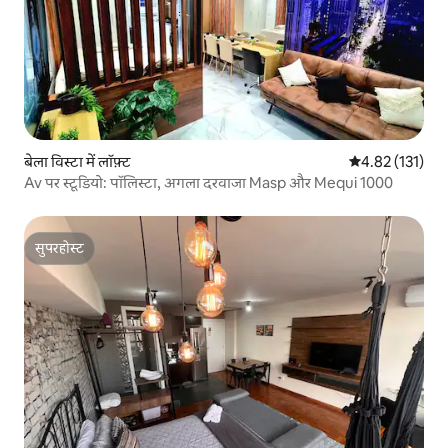
बेला विस्टा में लॉफ़्ट
औसत रेटिंग 5 में स
4.82 (131)
Av पर स्टूडियो: पॉलिस्टा, अगला दरवाजा Masp और Mequi 1000
सुपरहोस्ट
सुपरहोस्ट