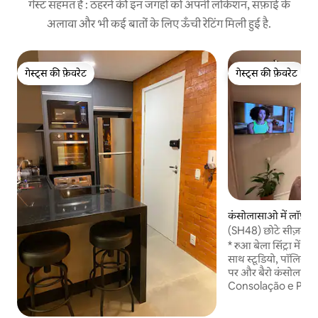
गेस्ट सहमत हैं : ठहरने की इन जगहों को अपनी लोकेशन, सफ़ाई के
अलावा और भी कई बातों के लिए ऊँची रेटिंग मिली हुई है.
गेस्ट्स की फ़ेवरेट
गेस्ट्स की फ़ेवरेट
गेस्ट्स की फ़ेवरेट
गेस्ट्स की फ़ेवरेट
कंसोलासाओ में लॉफ़्ट
(SH48) छोटे सीज़न के 
* रुआ बेला सिंट्रा में
साथ स्टूडियो, पॉलिस्टा
पर और बैरो कंसोलाकाओ मे
Consolação e Paulist
हवाई अड्डे से 11 किमी की
से 600 मीटर की दूरी पर