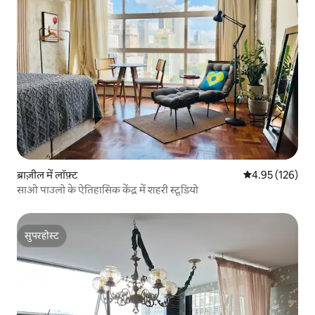
ब्राज़ील में लॉफ़्ट
औसत रेटिंग 5 में स
4.95 (126)
साओ पाउलो के ऐतिहासिक केंद्र में शहरी स्टूडियो
सुपरहोस्ट
सुपरहोस्ट