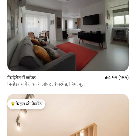
पिन्हेरोस में लॉफ़्ट
औसत रेटिंग 5 में स
4.99 (186)
पिन्हेइरोस में लक्ज़री लॉफ़्ट, कैमरमेड, जिम, पूल
गेस्ट्स की फ़ेवरेट
गेस्ट्स का टॉप फ़ेवरेट