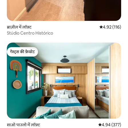
ब्राज़ील में लॉफ़्ट
औसत रेटिंग 5 में स
4.92 (116)
Stúdio Centro Histórico
गेस्ट्स की फ़ेवरेट
गेस्ट्स की फ़ेवरेट
साओ पाउलो में लॉफ़्ट
औसत रेटिंग 5 में स
4.94 (377)