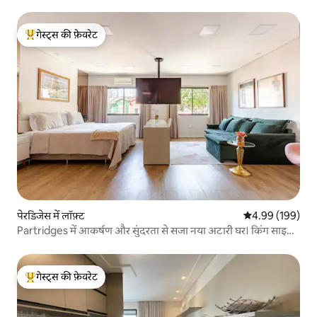
गेस्ट्स की फ़ेवरेट
गेस्ट्स का टॉप फ़ेवरेट
पेरडिजेस में लॉफ़्ट
औसत रेटिंग 5 में स
4.99 (199)
Partridges में आकर्षण और सुंदरता से सजा नया अटारी घर। किंग साइज़
बेड, रेफ़्रिजरेटर, इंडक्शन स्टोव, वॉशिंग मशीन, सक्षम इंटरनेट ऑफ़िस, 4K
55 इंच टीवी, वाई - फ़ाई वाला आरामदायक और पूरी तरह से सुसज्जित
कमरा। बोर्बन शॉपिंग मॉल से 300M।
गेस्ट्स की फ़ेवरेट
गेस्ट्स का टॉप फ़ेवरेट