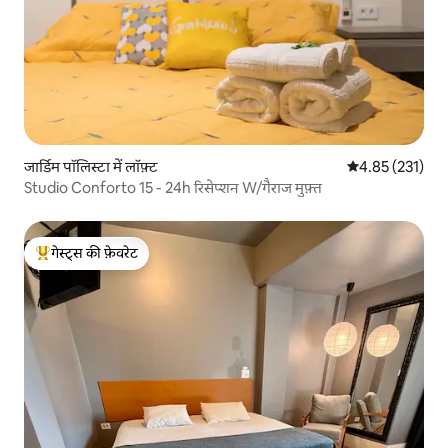
जार्डिम पॉलिस्टा में लॉफ़्ट
औसत रेटिंग 5 में स
4.85 (231)
Studio Conforto 15 - 24h रिसेप्शन W/गैराज मुफ़्त
गेस्ट्स की फ़ेवरेट
गेस्ट्स का टॉप फ़ेवरेट