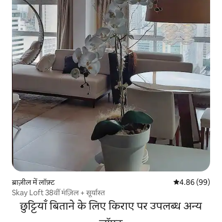
ब्राज़ील में लॉफ़्ट
औसत रेटिंग 5 में 
4.86 (99)
Skay Loft 38वीं मंज़िल + सूर्यास्त
छुट्टियाँ बिताने के लिए किराए पर उपलब्ध अन्य