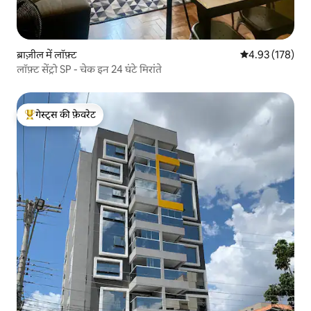
ब्राज़ील में लॉफ़्ट
औसत रेटिंग 5 में स
4.93 (178)
लॉफ़्ट सेंट्रो SP - चेक इन 24 घंटे मिरांते
गेस्ट्स की फ़ेवरेट
गेस्ट्स का टॉप फ़ेवरेट