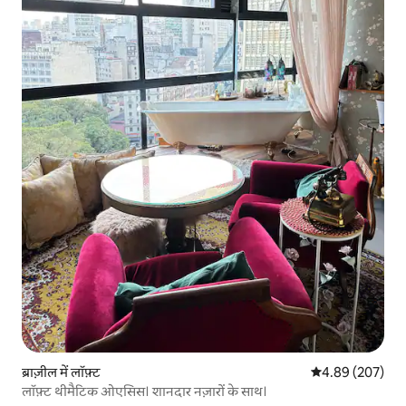
ब्राज़ील में लॉफ़्ट
औसत रेटिंग 5 में स
4.89 (207)
लॉफ़्ट थीमैटिक ओएसिस। शानदार नज़ारों के साथ।