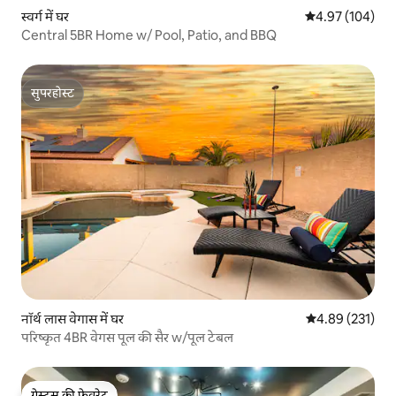
स्वर्ग में घर
औसत रेटिंग 5 में स
4.97 (104)
Central 5BR Home w/ Pool, Patio, and BBQ
सुपरहोस्ट
सुपरहोस्ट
नॉर्थ लास वेगास में घर
औसत रेटिंग 5 में स
4.89 (231)
परिष्कृत 4BR वेगस पूल की सैर w/पूल टेबल
गेस्ट्स की फ़ेवरेट