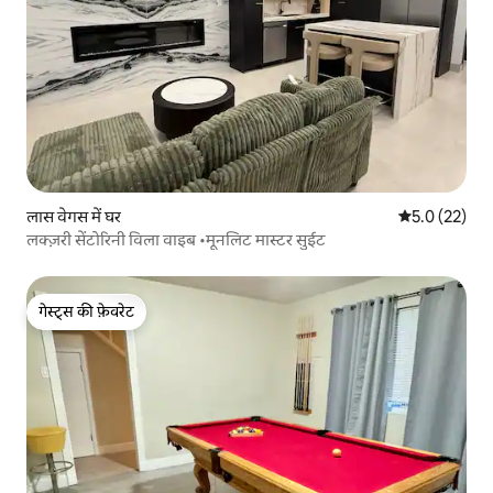
लास वेगस में घर
औसत रेटिंग 5 मे
5.0 (22)
लक्ज़री सेंटोरिनी विला वाइब •मूनलिट मास्टर सुईट
गेस्ट्स की फ़ेवरेट
गेस्ट्स की फ़ेवरेट