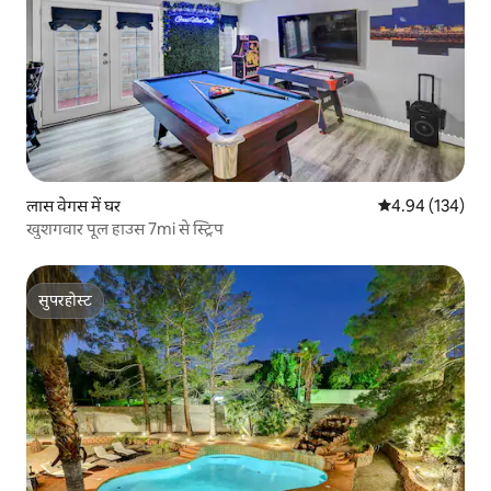
लास वेगस में घर
औसत रेटिंग 5 में स
4.94 (134)
खुशगवार पूल हाउस 7mi से स्ट्रिप
सुपरहोस्ट
सुपरहोस्ट