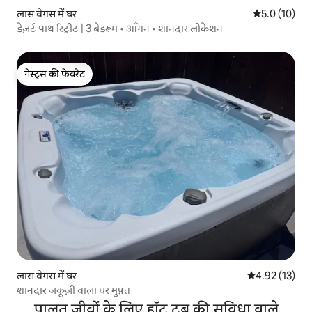
लास वेगस में घर
औसत रेटिंग 5 मे
5.0 (10)
डेज़र्ट पाथ रिट्रीट | 3 बेडरूम • आँगन • शानदार लोकेशन
गेस्ट्स की फ़ेवरेट
गेस्ट्स की फ़ेवरेट
लास वेगस में घर
औसत रेटिंग 5 में 
4.92 (13)
शानदार जकूज़ी वाला घर मुफ़्त
पालतू जीवों के लिए हॉट टब की सुविधा वाले