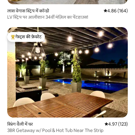
लास वेगास स्ट्रिप में कॉन्डो
औसत रेटिंग 5 में स
4.86 (164)
LV स्ट्रिप पर आलीशान 34वीं मंज़िल का पेंटहाउस!
गेस्ट्स की फ़ेवरेट
गेस्ट्स का टॉप फ़ेवरेट
स्प्रिंग वैली में घर
औसत रेटिंग 5 में स
4.97 (123)
3BR Getaway w/ Pool & Hot Tub Near The Strip