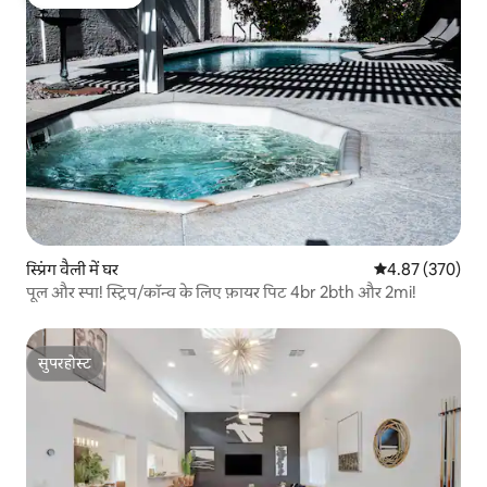
गेस्ट्स की फ़ेवरेट
स्प्रिंग वैली में घर
औसत रेटिंग 5 में स
4.87 (370)
पूल और स्पा! स्ट्रिप/कॉन्व के लिए फ़ायर पिट 4br 2bth और 2mi!
सुपरहोस्ट
सुपरहोस्ट