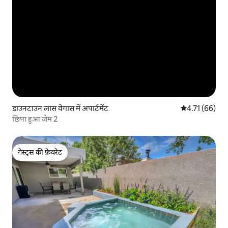
डाउनटाउन लास वेगास में अपार्टमेंट
औसत रेटिंग 5 में 
4.71 (66)
छिपा हुआ जेम 2
गेस्ट्स की फ़ेवरेट
गेस्ट्स की फ़ेवरेट