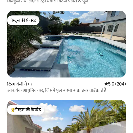
बिल्कुल नया लग्ज़री रेट्रो वेगास विंटेज पैलेस w पूल
गेस्ट्स की फ़ेवरेट
गेस्ट्स की फ़ेवरेट
स्प्रिंग वैली में घर
औसत रेटिंग 5 में 
5.0 (204)
आकर्षक आधुनिक घर, जिसमें पूल + स्पा + फ़ाइबर वाईफ़ाई है
गेस्ट्स की फ़ेवरेट
गेस्ट्स का टॉप फ़ेवरेट