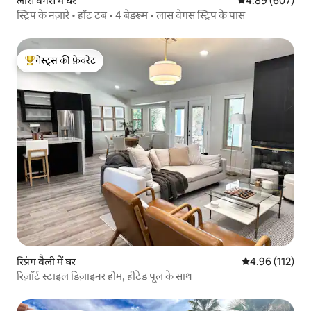
लास वेगस में घर
औसत रेटिंग 5 में स
4.89 (607)
स्ट्रिप के नज़ारे • हॉट टब • 4 बेडरूम • लास वेगस स्ट्रिप के पास
गेस्ट्स की फ़ेवरेट
गेस्ट्स का टॉप फ़ेवरेट
स्प्रिंग वैली में घर
औसत रेटिंग 5 में स
4.96 (112)
रिज़ॉर्ट स्टाइल डिज़ाइनर होम, हीटेड पूल के साथ