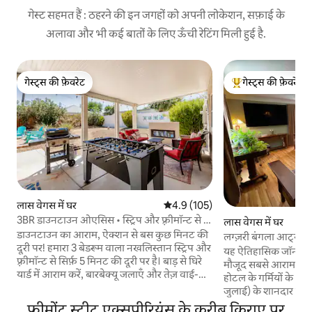
गेस्ट सहमत हैं : ठहरने की इन जगहों को अपनी लोकेशन, सफ़ाई के
अलावा और भी कई बातों के लिए ऊँची रेटिंग मिली हुई है.
गेस्ट्स की फ़ेवरेट
गेस्ट्स की फ़ेवरेट
गेस्ट्स की फ़ेवरेट
गेस्ट्स का टॉप फ़ेवरेट
लास वेगस में घर
औसत रेटिंग 5 में से 4.9, 105 समीक्षाएँ
4.9 (105)
3BR डाउनटाउन ओएसिस • स्ट्रिप और फ़्रीमॉन्ट से 5
लास वेगस में घर
मिनट की दूरी पर
डाउनटाउन का आराम, ऐक्शन से बस कुछ मिनट की
लग्ज़री बंगला आर्ट्स डिस्ट
दूरी पर! हमारा 3 बेडरूम वाला नखलिस्तान स्ट्रिप और
यह ऐतिहासिक जॉन एस प
फ़्रीमॉन्ट से सिर्फ़ 5 मिनट की दूरी पर है। बाड़ से घिरे
मौजूद सबसे आरामदायक बंगला है।
यार्ड में आराम करें, बारबेक्यू जलाएँ और तेज़ वाई-
होटल के गर्मियों के आति
फ़ाई पर शो स्ट्रीम करें। आपको क्या पसंद आएगा:
जुलाई) के शानदार नज़ारे दिखते हैं!
✔️पूरा किचन और वॉशर-ड्रायर ✔️काम करने की
लिए बहुत अनुकूल! - प
फ्रीमोंट स्ट्रीट एक्सपीरियंस के करीब किराए पर