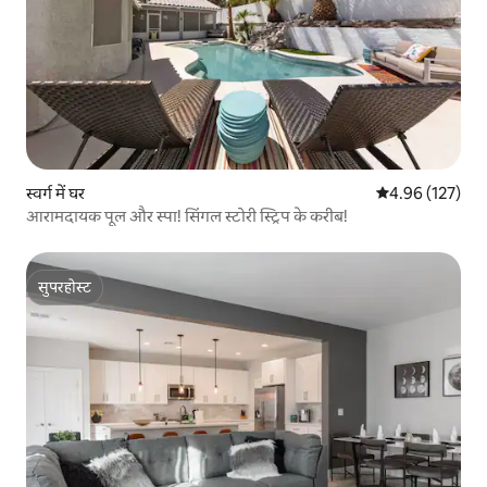
स्वर्ग में घर
औसत रेटिंग 5 में स
4.96 (127)
आरामदायक पूल और स्पा! सिंगल स्टोरी स्ट्रिप के करीब!
सुपरहोस्ट
सुपरहोस्ट