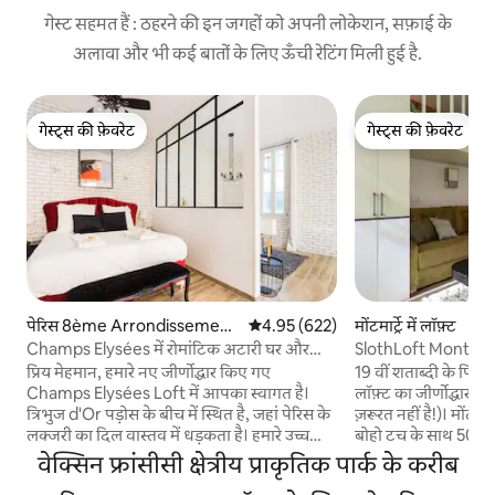
गेस्ट सहमत हैं : ठहरने की इन जगहों को अपनी लोकेशन, सफ़ाई के
अलावा और भी कई बातों के लिए ऊँची रेटिंग मिली हुई है.
गेस्ट्स की फ़ेवरेट
गेस्ट्स की फ़ेवरेट
गेस्ट्स की फ़ेवरेट
गेस्ट्स की फ़ेवरेट
पेरिस 8ème Arrondissement
औसत रेटिंग 5 में से 4.95, 622 समीक्षाएँ
4.95 (622)
मोंटमार्ट्रे में लॉफ़्ट
में लॉफ़्ट
Champs Elysées में रोमांटिक अटारी घर और
SlothLoft Montmartr
Jaccuzi
प्रिय मेहमान, हमारे नए जीर्णोद्धार किए गए
19 वीं शताब्दी के पियानो 
Champs Elysées Loft में आपका स्वागत है।
लॉफ़्ट का जीर्णोद्धार
त्रिभुज d'Or पड़ोस के बीच में स्थित है, जहां पेरिस के
ज़रूरत नहीं है!)। मोंटमार
लक्जरी का दिल वास्तव में धड़कता है। हमारे उच्च
बोहो टच के साथ 50 वर्
मानक आपके साथ सभी सर्वोत्तम गुणवत्ता वाले
बेड, बेहतरीन क्वालिटी 
वेक्सिन फ्रांसीसी क्षेत्रीय प्राकृतिक पार्क के करीब
उत्पादों को साझा करने की हमारी इच्छा से मेल खाते
बंक बेड। पिगाले के पास