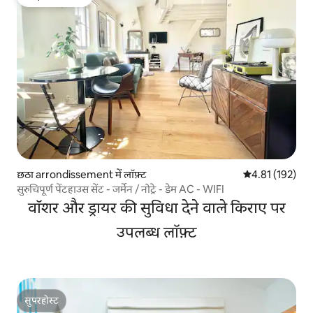
गेस्ट्स की फ़ेवरेट
छठा arrondissement में लॉफ़्ट
औसत रेटिंग 5 में स
4.81 (192)
सुरुचिपूर्ण पेंटहाउस सेंट - जर्मेन / नोट्रे - डेम AC - WIFI
वॉशर और ड्रायर की सुविधा देने वाले किराए पर
उपलब्ध लॉफ़्ट
सुपरहोस्ट
सुपरहोस्ट