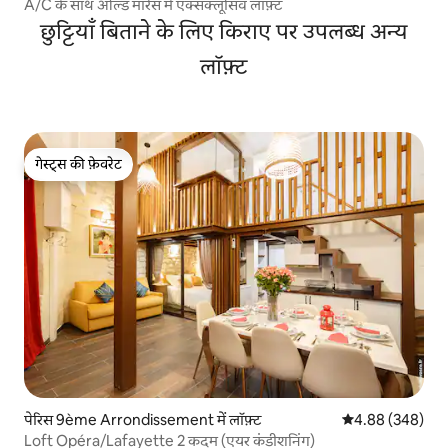
A/C के साथ ओल्ड मारैस में एक्सक्लूसिव लॉफ़्ट
छुट्टियाँ बिताने के लिए किराए पर उपलब्ध अन्य
लॉफ़्ट
गेस्ट्स की फ़ेवरेट
गेस्ट्स की फ़ेवरेट
पेरिस 9ème Arrondissement में लॉफ़्ट
औसत रेटिंग 5 में स
4.88 (348)
Loft Opéra/Lafayette 2 कदम (एयर कंडीशनिंग)