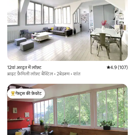
12वां अरद्त में लॉफ़्ट
औसत रेटिंग 5 में 
4.9 (107)
ब्राइट फ़ैमिली लॉफ़्ट बैस्टिल • 2बेडरूम • शांत
गेस्ट्स की फ़ेवरेट
गेस्ट्स का टॉप फ़ेवरेट