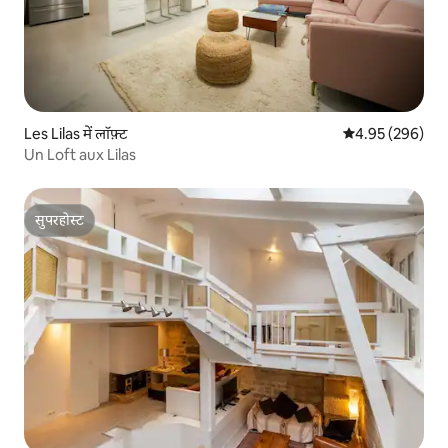
Les Lilas में लॉफ़्ट
औसत रेटिंग 5 में स
4.95 (296)
Un Loft aux Lilas
सुपरहोस्ट
सुपरहोस्ट