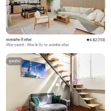
मालाकॉफ में लॉफ़्ट
औसत रेटिंग 5 में स
4.82 (113)
पेरिस एक्सपो - पेरिस के गेट पर आकर्षक लॉफ़्ट
सुपरहोस्ट
सुपरहोस्ट