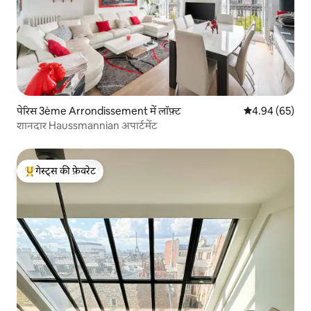
पेरिस 3ème Arrondissement में लॉफ़्ट
औसत रेटिंग 5 में 
4.94 (65)
शानदार Haussmannian अपार्टमेंट
गेस्ट्स की फ़ेवरेट
गेस्ट्स का टॉप फ़ेवरेट