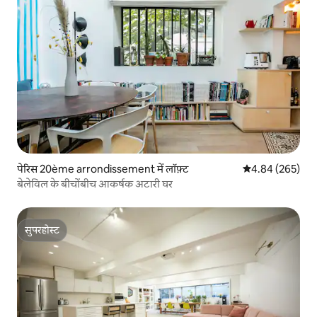
पेरिस 20ème arrondissement में लॉफ़्ट
औसत रेटिंग 5 में स
4.84 (265)
बेलेविल के बीचोंबीच आकर्षक अटारी घर
सुपरहोस्ट
सुपरहोस्ट