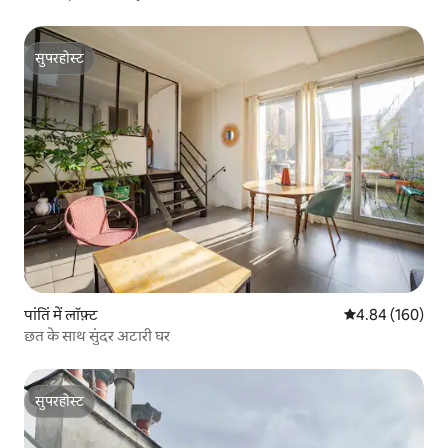
सुपरहोस्ट
सुपरहोस्ट
पांतिं में लॉफ़्ट
औसत रेटिंग 5 में स
4.84 (160)
छत के साथ सुंदर अटारी घर
सुपरहोस्ट
सुपरहोस्ट