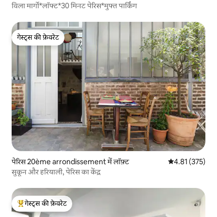
विला मार्गो*लॉफ्ट*30 मिनट पेरिस*मुफ्त पार्किंग
गेस्ट्स की फ़ेवरेट
गेस्ट्स की फ़ेवरेट
पेरिस 20ème arrondissement में लॉफ़्ट
औसत रेटिंग 5 में स
4.81 (375)
सुकून और हरियाली, पेरिस का केंद्र
गेस्ट्स की फ़ेवरेट
गेस्ट्स का टॉप फ़ेवरेट