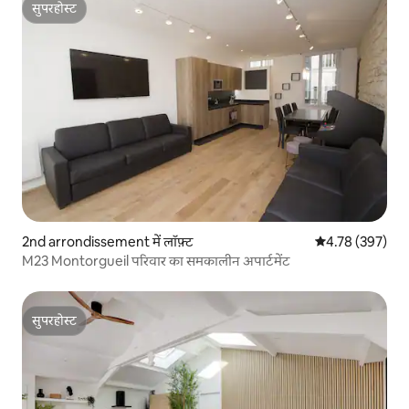
सुपरहोस्ट
सुपरहोस्ट
2nd arrondissement में लॉफ़्ट
औसत रेटिंग 5 में स
4.78 (397)
M23 Montorgueil परिवार का समकालीन अपार्टमेंट
सुपरहोस्ट
सुपरहोस्ट