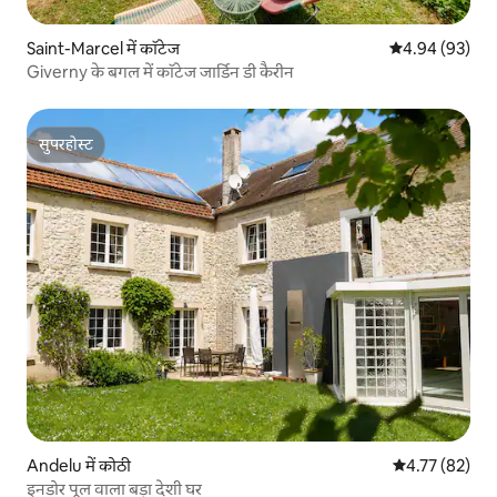
Saint-Marcel में कॉटेज
औसत रेटिंग 5 में 
4.94 (93)
Giverny के बगल में कॉटेज जार्डिन डी कैरीन
सुपरहोस्ट
सुपरहोस्ट
Andelu में कोठी
औसत रेटिंग 5 में 
4.77 (82)
इनडोर पूल वाला बड़ा देशी घर