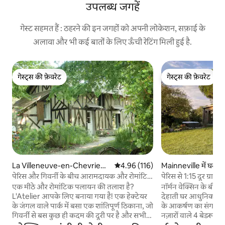
उपलब्ध जगहें
गेस्ट सहमत हैं : ठहरने की इन जगहों को अपनी लोकेशन, सफ़ाई के
अलावा और भी कई बातों के लिए ऊँची रेटिंग मिली हुई है.
गेस्ट्स की फ़ेवरेट
गेस्ट्स की फ़ेवरेट
गेस्ट्स की फ़ेवरेट
गेस्ट्स की फ़ेवरेट
La Villeneuve-en-Chevrie
औसत रेटिंग 5 में से 4.96, 116 समीक्षाएँ
4.96 (116)
Mainneville में घर
में घर
पेरिस और गिवर्नी के बीच आरामदायक और रोमांटिक
पेरिस से 1:15 दूर ग्रामी
घोंसला
पूल और स्पा
एक मीठे और रोमांटिक पलायन की तलाश है?
नॉर्मन वेक्सिन के बीच
L'Atelier आपके लिए बनाया गया है! एक हेक्टेयर
देहाती घर आधुनिक सुवि
के जंगल वाले पार्क में बसा एक शांतिपूर्ण ठिकाना, जो
के आकर्षण का संगम है।
गिवर्नी से बस कुछ ही कदम की दूरी पर है और सभी
नज़ारों वाले 4 बेडरूम,
सुविधाओं के करीब है। हमारा घर 20 वीं शताब्दी के
डाइनिंग एरिया और ओपन