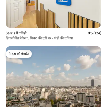
Serris में कॉन्डो
औसत रेटिंग 5 म
5 (124)
डिज़नीलैंड पेरिस 5 मिनट की दूरी पर • एंडी की दुनिया
गेस्ट्स की फ़ेवरेट
गेस्ट्स की फ़ेवरेट