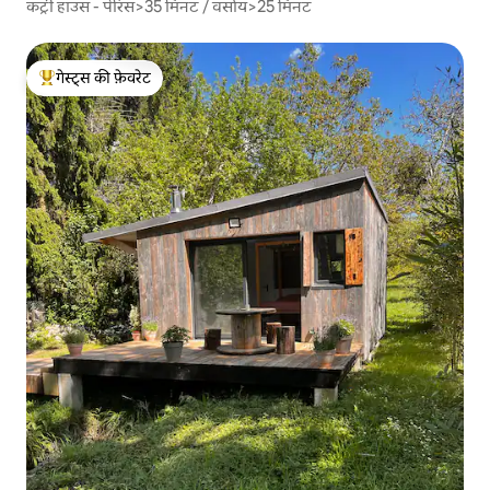
कंट्री हाउस - पेरिस>35 मिनट / वर्साय>25 मिनट
गेस्ट्स की फ़ेवरेट
गेस्ट्स का टॉप फ़ेवरेट