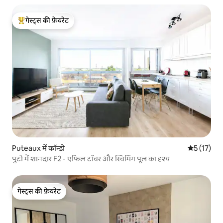
गेस्ट्स की फ़ेवरेट
गेस्ट्स का टॉप फ़ेवरेट
Puteaux में कॉन्डो
औसत रेटिंग 5 
5 (17)
पुटो में शानदार F2 - एफिल टॉवर और स्विमिंग पूल का दृश्य
गेस्ट्स की फ़ेवरेट
गेस्ट्स की फ़ेवरेट