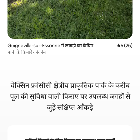
Guigneville-sur-Essonne में लकड़ी का केबिन
औसत रेटिंग 5 
5 (26)
पानी के किनारे कोकॉन
वेक्सिन फ्रांसीसी क्षेत्रीय प्राकृतिक पार्क के करीब
पूल की सुविधा वाली किराए पर उपलब्ध जगहों से
जुड़े संक्षिप्त आँकड़े