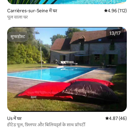
Carrières-sur-Seine में घर
औसत रेटिंग 5 में स
4.96 (112)
पूल वाला घर
सुपरहोस्ट
सुपरहोस्ट
Us में घर
औसत रेटिंग 5 में 
4.87 (46)
हीटेड पूल, फ़्लिपर और बिलियर्ड्स के साथ प्रॉपर्टी