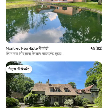
Montreuil-sur-Epte में कोठी
औसत रेटिंग 5 
5 (82)
स्विम स्पा और सॉना के साथ वॉटरफ़्रंट सुइट।
गेस्ट्स की फ़ेवरेट
गेस्ट्स की फ़ेवरेट