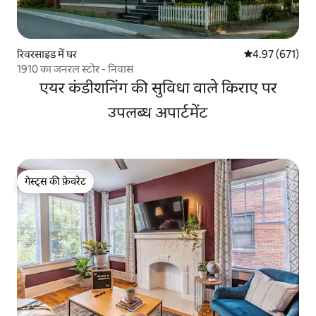
रिवरसाइड में घर
औसत रेटिंग 5 में स
4.97 (671)
1910 का जनरल स्टोर - निवास
एयर कंडीशनिंग की सुविधा वाले किराए पर
उपलब्ध अपार्टमेंट
गेस्ट्स की फ़ेवरेट
गेस्ट्स की फ़ेवरेट