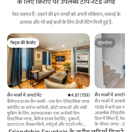
के लिए किराए पर उपलब्ध टॉप-रेटेड जगहें
गेस्ट सहमत हैं : ठहरने की इन जगहों को अपनी लोकेशन, सफ़ाई के
अलावा और भी कई बातों के लिए ऊँची रेटिंग मिली हुई है.
गेस्ट्स की फ़ेवरेट
सुपरहोस्ट
गेस्ट्स की फ़ेवरेट
सुपरहोस्ट
सैन मार्को में अपार्टमेंट
सैन मार्को में अपार्टमेंट
औसत रेटिंग 5 में से 4.81, 159 समीक्षाएँ
4.81 (159)
सैन मार्को में आकर्षक अ
कैरिएज हाउस सैन मार्को - एक हिप ऐतिहासिक जगह
1938 में बनी इस नए-न
कॉर्पोरेट या WFH यात्रियों, छोटी यात्राओं और लंबी
आकर्षक ऐतिहासिक इकाई में ठहरें।
बुकिंग के लिए आरामदायक। एक अनोखी हिप
दिल में स्थित हैं, रेस्टोर
हिस्टोरिक जगह, कैरिज हाउस रेस्टोरेंट, दुकानों,
के भीतर। जगह: -2 बेडरूम -1 बाथरूम -1 किंग/ 2
डाउनटाउन जैक्सनविले, स्पोर्ट्स और एंटरटेनमेंट
ट्विन बेड - सोफ़ा बेड -3 
डिस्ट्रिक्ट से कुछ ही ब्लॉक की दूरी पर और अस्पतालों