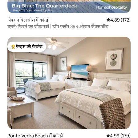
जैक्सनविल बीच में कॉन्डो
औसत रेटिंग 5 में स
4.89 (172)
घूमने-फिरने का शौक रखें | टॉप फ़्लोर 3BR ओशन जैक्स बीच
गेस्ट्स की फ़ेवरेट
गेस्ट्स का टॉप फ़ेवरेट
Ponte Vedra Beach में कॉन्डो
औसत रेटिंग 5 में स
4.99 (179)