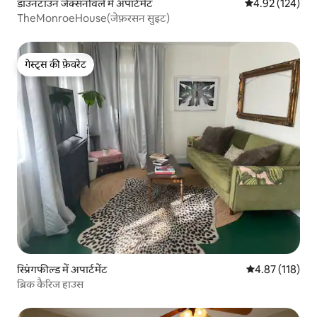
डाउनटाउन जैक्सनविले में अपार्टमेंट
औसत रेटिंग 5 में स
4.92 (124)
TheMonroeHouse(जेफ़रसन सुइट)
गेस्ट्स की फ़ेवरेट
गेस्ट्स की फ़ेवरेट
स्प्रिंगफील्ड में अपार्टमेंट
औसत रेटिंग 5 में स
4.87 (118)
ब्रिक कैरिज हाउस