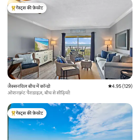
गेस्ट्स की फ़ेवरेट
गेस्ट्स का टॉप फ़ेवरेट
जैक्सनविल बीच में कॉन्डो
औसत रेटिंग 5 में स
4.95 (129)
ओशनफ़्रंट पैराडाइज़, बीच से सीढ़ियाँ!
गेस्ट्स की फ़ेवरेट
गेस्ट्स का टॉप फ़ेवरेट