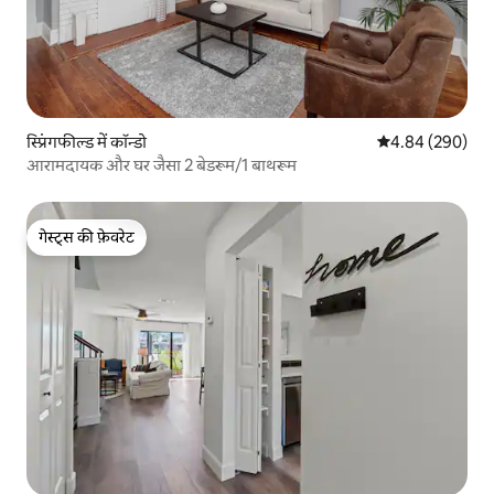
स्प्रिंगफील्ड में कॉन्डो
औसत रेटिंग 5 में स
4.84 (290)
आरामदायक और घर जैसा 2 बेडरूम/1 बाथरूम
गेस्ट्स की फ़ेवरेट
गेस्ट्स की फ़ेवरेट