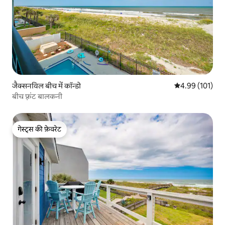
जैक्सनविल बीच में कॉन्डो
औसत रेटिंग 5 में स
4.99 (101)
बीच फ़्रंट बालकनी
गेस्ट्स की फ़ेवरेट
गेस्ट्स की फ़ेवरेट