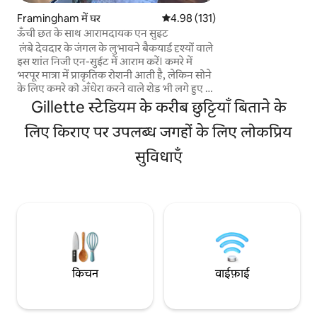
ज़ैगिंग ट्रेल्स का जायज
Framingham में घर
औसत रेटिंग 5 में से 4.98, 131 समीक्षाएँ
4.98 (131)
और होमबॉडी के लिए सम
ऊँची छत के साथ आरामदायक एन सुइट
बोस्टन से 📍 1 घंटे की द
￼ लंबे देवदार के जंगल के लुभावने बैकयार्ड दृश्यों वाले
मिनट की दूरी पर वॉर्सेस
इस शांत निजी एन-सुईट में आराम करें। कमरे में
Zig - Zag Trails से बचें
भरपूर मात्रा में प्राकृतिक रोशनी आती है, लेकिन सोने
मिलती है।
के लिए कमरे को अँधेरा करने वाले शेड भी लगे हुए हैं।
फ़ायरप्लेस के सामने आराम से रात बिताएँ और
Gillette स्टेडियम के करीब छुट्टियाँ बिताने के
ग्रेनाइट के किचन में मौजूद सारी चीज़ों का मज़ा लें।
बढ़िया लोकेशन, मास पाइक से सिर्फ़ कुछ मिनट की
लिए किराए पर उपलब्ध जगहों के लिए लोकप्रिय
दूरी पर। बॉस्टन से 25 मिनट, जिलेट स्टेडियम से 40
सुविधाएँ
मिनट की दूरी पर। नैटिक मॉल में शॉपिंग, AMC
मूवीज़, ढेरों अलग-अलग तरह के डाइनिंग और किराने
के सामान के विकल्पों का मज़ा लें। बैकयार्ड में
आउटडोर ईव्स के लिए फ़ायरपिट है। सुरक्षित पैदल
चलने योग्य पड़ोस।
किचन
वाईफ़ाई