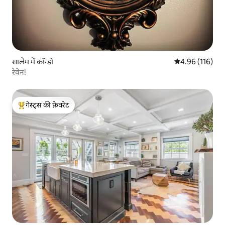
सालेम में कॉन्डो
औसत रेटिंग 5 में स
4.96 (116)
रेवेन!
गेस्ट्स की फ़ेवरेट
गेस्ट्स का टॉप फ़ेवरेट