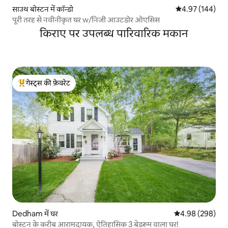
साउथ बोस्टन में कॉन्डो
औसत रेटिंग 5 में स
4.97 (144)
पूरी तरह से नवीनीकृत घर w/निजी आउटडोर ओएसिस
किराए पर उपलब्ध पारिवारिक मकान
गेस्ट्स की फ़ेवरेट
गेस्ट्स का टॉप फ़ेवरेट
Dedham में घर
औसत रेटिंग 5 में स
4.98 (298)
बोस्टन के करीब आरामदायक, ऐतिहासिक 3 बेडरूम वाला घर!