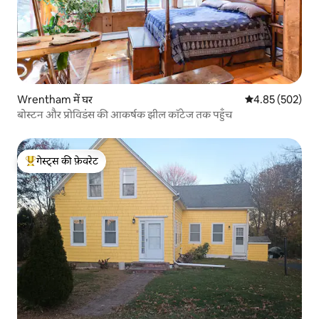
Wrentham में घर
औसत रेटिंग 5 में स
4.85 (502)
बोस्टन और प्रोविडंस की आकर्षक झील कॉटेज तक पहुँच
गेस्ट्स की फ़ेवरेट
गेस्ट्स का टॉप फ़ेवरेट