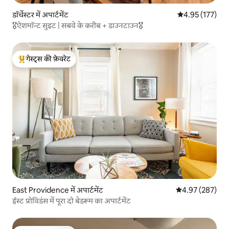
डॉर्चेस्टर में अपार्टमेंट
औसत रेटिंग 5 में स
4.95 (177)
🎖ऐशमॉन्ट सुइट | सबवे के करीब + डाउनटाउन🎖
गेस्ट्स की फ़ेवरेट
गेस्ट्स का टॉप फ़ेवरेट
East Providence में अपार्टमेंट
औसत रेटिंग 5 में स
4.97 (287)
ईस्ट प्रोविडंस में पूरा दो बेडरूम का अपार्टमेंट