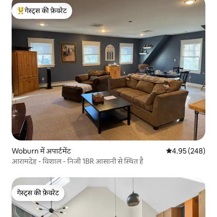
गेस्ट्स की फ़ेवरेट
गेस्ट्स का टॉप फ़ेवरेट
Woburn में अपार्टमेंट
औसत रेटिंग 5 में स
4.95 (248)
आरामदेह - विशाल - निजी 1BR आसानी से स्थित है
गेस्ट्स की फ़ेवरेट
गेस्ट्स की फ़ेवरेट