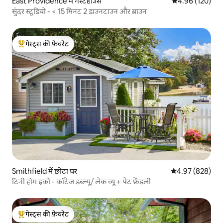
East Providence में गेस्टहाउस
औसत रेटिंग 5 में स
4.96 (120)
सुंदर स्टूडियो - < 15 मिनट 2 डाउनटाउन और ब्राउन
गेस्ट्स की फ़ेवरेट
गेस्ट्स का टॉप फ़ेवरेट
Smithfield में छोटा घर
औसत रेटिंग 5 में स
4.97 (828)
टिनी होम इको - कॉटेज डब्ल्यू/ लेक व्यू + पेट फ्रेंडली
गेस्ट्स की फ़ेवरेट
गेस्ट्स का टॉप फ़ेवरेट