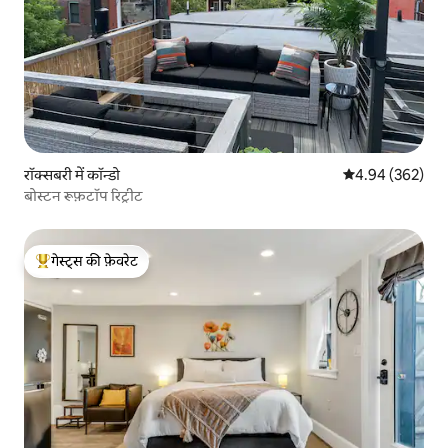
रॉक्सबरी में कॉन्डो
औसत रेटिंग 5 में स
4.94 (362)
बोस्टन रूफ़टॉप रिट्रीट
गेस्ट्स की फ़ेवरेट
गेस्ट्स का टॉप फ़ेवरेट