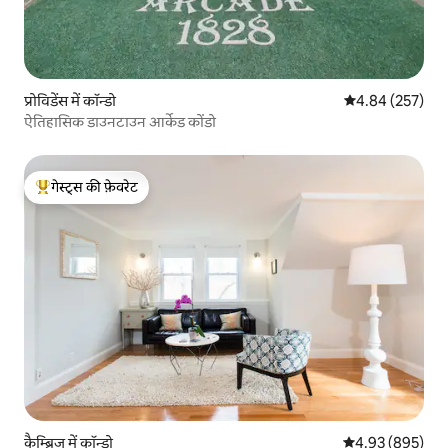
प्रोविडेंस में कॉन्डो
औसत रेटिंग 5 में स
4.84 (257)
ऐतिहासिक डाउनटाउन आर्केड कोंडो
गेस्ट्स की फ़ेवरेट
गेस्ट्स का टॉप फ़ेवरेट
कैम्ब्रिज में कॉन्डो
औसत रेटिंग 5 में स
4.93 (895)