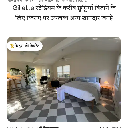
जेनिफ़र का स्पा - लाइक मॉडर्न एंड चिक ब्रॉडवे रिट्रीट
Gillette स्टेडियम के करीब छुट्टियाँ बिताने के
लिए किराए पर उपलब्ध अन्य शानदार जगहें
गेस्ट्स की फ़ेवरेट
गेस्ट्स का टॉप फ़ेवरेट