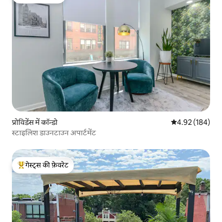
गेस्ट्स की फ़ेवरेट
प्रोविडेंस में कॉन्डो
औसत रेटिंग 5 में स
4.92 (184)
स्टाइलिश डाउनटाउन अपार्टमेंट
गेस्ट्स की फ़ेवरेट
गेस्ट्स का टॉप फ़ेवरेट