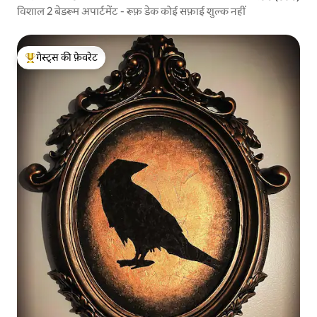
विशाल 2 बेडरूम अपार्टमेंट - रूफ़ डेक कोई सफ़ाई शुल्क नहीं
गेस्ट्स की फ़ेवरेट
गेस्ट्स का टॉप फ़ेवरेट