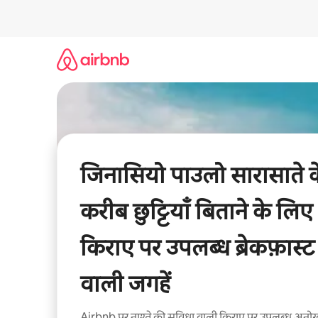
इसे
छोड़कर
सीधा
कॉन्टेंट
पर
जाएँ
जिनासियो पाउलो सारासाते क
करीब छुट्टियाँ बिताने के लिए
किराए पर उपलब्ध ब्रेकफ़ास्ट
वाली जगहें
Airbnb पर नाश्ते की सुविधा वाली किराए पर उपलब्ध अनो