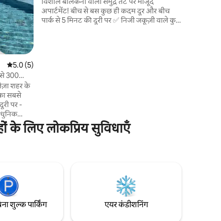
विशाल बालकनी वाला समुद्र तट पर मौजूद
अपार्टमेंट! बीच से बस कुछ ही कदम दूर और बीच
पार्क से 5 मिनट की दूरी पर ✅ निजी जकूज़ी वाले कुछ
ही घरों में से एक! हॉट टब में आराम करें 🚀 काम करने
या अपनी फ़िल्मों का मज़ा लेने के लिए हाई-स्पीड
वाई-फ़ाई 👶 परिवारों के लिए बिल्कुल सही : पूरी तरह
सुसज्जित किचन, सुरक्षा गेट और आपके बच्चे के लिए
औसत रेटिंग 5 में से 5.0, 5 समीक्षाएँ
5.0 (5)
पोर्टेबल क्रिब 🏢 लिफ़्ट: पूरे परिवार के लिए आराम
ट से 300
🍹 रिज़ॉर्ट-शैली की सुविधाएँ: पूल, रेस्टोरेंट, जिम,
सॉना 🚗 2 पार्किंग की जगहें
ूरी पर -
ं के लिए लोकप्रिय सुविधाएँ
 इस्तेमाल
सकते हैं: -
, जहाँ से
- जिम:
नज़ारा
िना शुल्क पार्किंग
एयर कंडीशनिंग