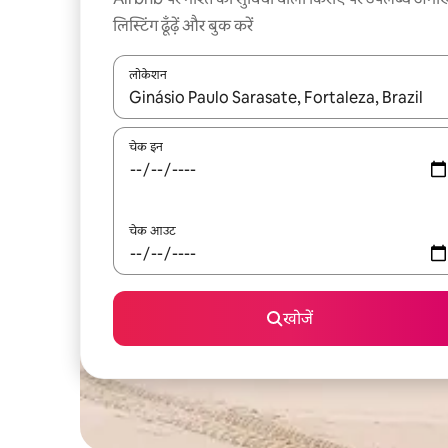
लिस्टिंग ढूँढ़ें और बुक करें
लोकेशन
नतीजों के उपलब्ध होने पर, अप और डाउन 'ऐरो की' का इस्तेमाल 
चेक इन
चेक आउट
खोजें