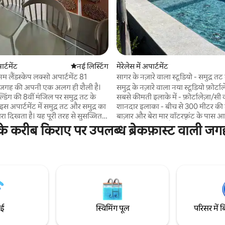
ार्टमेंट
ठहरने की नई जगह
नई लिस्टिंग
मेरेलेस में अपार्टमेंट
म लैंडस्केप लक्सो अपार्टमेंट 81
सागर के नज़ारे वाला स्टूडियो - समुद्र त
मीटर की दूरी पर
जगह की अपनी एक अलग ही शैली है।
समुद्र के नज़ारे वाला नया स्टूडियो फ़ोर्टालेज़ा शहर के
्डिंग की 8वीं मंजिल पर समुद्र तट के
सबसे कीमती इलाके में - फ़ोर्टालेज़ा/सी का सबसे
इस अपार्टमेंट में समुद्र तट और समुद्र का
शानदार इलाका - बीच से 300 मीटर की द
ा दिखता है। यह पूरी तरह से सुसज्जित है
बाज़ार और बेरा मार वॉटरफ़्रंट के पास आधुनिक
रमार्केट, रेस्टोरेंट, कॉफी शॉप और
स्टूडियो, नया खुला है (फ़रवरी 2026) -
े करीब किराए पर उपलब्ध ब्रेकफ़ास्ट वाली जगहो
विधाएं मौजूद हैं। साथ ही, यहां पोर्ट
कॉन्डोमिनियम में वह सब कुछ है, जिसका
है जिससे आप रेस्टोरेंट और सुपरमार्केट
करके आप बेहतरीन ठहरने का अनुभव पा 
डर कर सकते हैं और वे इसे आपके
रूफ़टॉप: पूल कॉन्डोमिनियम की छत पर है
ें डिलीवर कर देंगे। इसके अलावा, यहां कई
समुद्र और शहर के नज़ारे दिखाई देते हैं। 
 ट्रेनिंग सेंटर, 24 घंटे खुला रहने वाला
पेंटहाउस फ़्लोर पर, जहाँ से पूरे शहर का 
र्केट और भी बहुत कुछ है।
दिखता है। - कॉन्डो में रेस्टोरेंट
ाई
स्विमिंग पूल
परिसर में ब