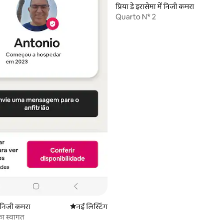
प्रिया डे इरासेमा में निजी कमरा
Quarto N* 2
ें निजी कमरा
ठहरने की नई जगह
नई लिस्टिंग
का स्वागत