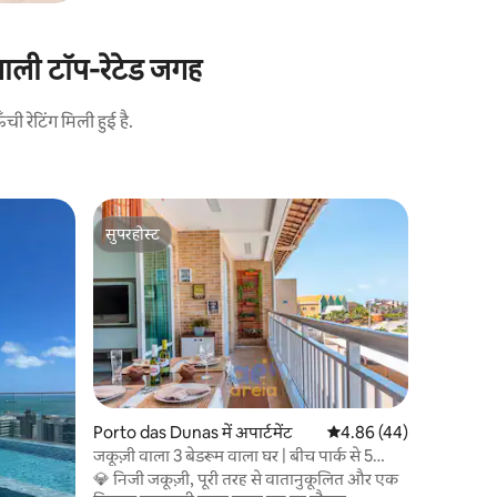
वाली टॉप-रेटेड जगह
 रेटिंग मिली हुई है.
Aquiraz में
सुपरहोस्ट
गेस्ट्स की
बीच पार्क क
सुपरहोस्ट
गेस्ट्स की
बीच लिविंग
जो पोर्टो द
में से एक है
हैं। रेत पर
जगह फुर्सत
प्रदान करती है। अपार्टमेंट में पूर्व दि
करके बनी ए
यह जगह इस 
Porto das Dunas में अपार्टमेंट
औसत रेटिंग 5 में से 4.86, 4
4.86 (44)
है, जहाँ आप
जकूज़ी वाला 3 बेडरूम वाला घर | बीच पार्क से 5
साथ अविस्म
मिनट की दूरी पर
💎 निजी जकूज़ी, पूरी तरह से वातानुकूलित और एक