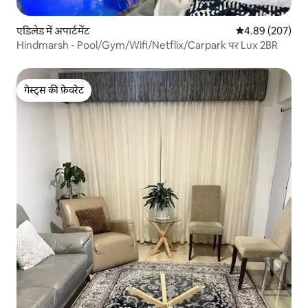
एडिलेड में अपार्टमेंट
औसत रेटिंग 5 में स
4.89 (207)
Hindmarsh - Pool/Gym/Wifi/Netflix/Carpark पर Lux 2BR
गेस्ट्स की फ़ेवरेट
गेस्ट्स की फ़ेवरेट