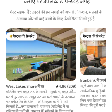
किराए पर उपलब्ध टॉप-रेटेड जगहें
गेस्ट सहमत हैं : ठहरने की इन जगहों को अपनी लोकेशन, सफ़ाई के
अलावा और भी कई बातों के लिए ऊँची रेटिंग मिली हुई है.
गेस्ट्स की फ़ेवरेट
गेस्ट्स की फ़ेवरेट
गेस्ट्स का टॉप फ़ेवरेट
गेस्ट्स की फ़ेवरेट
Ironbank में फ़ार्म हा
खुले आग जलाने की जगह
West Lakes Shore में घर
औसत रेटिंग 5 में से 4.96, 209 समीक्षाएँ
4.96 (209)
स्टे रिट्रीट।
सार्वजनिक छुट्टियों के
एडिलेड पूर्ण समुद्र तट के सामने - सूर्यास्त, समुद्र और
रात का न्यूनतम समय कुद
रेत
घर से दूर आपका समुद्र तट का घर! सामने के दरवाजे
लिए एक देहाती झाड़ी वा
पर सफेद रेत के टीले....कोई सड़क रास्ते में नहीं
मिनट की दूरी पर है।
मिलती है...क्या इलाज है! एक घर (एडिलेड में या
सुंदरता को छोड़ना नहीं च
दुनिया में कहीं भी, वास्तव में) खोजने के लिए दुर्लभ है