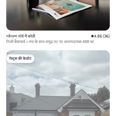
ग्लेनल्ग नॉर्थ में कोठी
औसत रेटिंग 5 में 
4.86 (36)
निजी बैकयार्ड + स्पा के साथ समुद्र तट पर आरामदायक 4BR घर
गेस्ट्स की फ़ेवरेट
गेस्ट्स की फ़ेवरेट