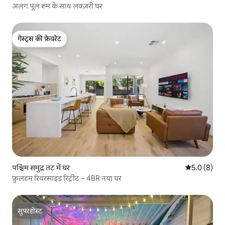
अलग पूल रूम के साथ लक्ज़री घर
गेस्ट्स की फ़ेवरेट
गेस्ट्स की फ़ेवरेट
पश्चिम समुद्र तट में घर
औसत रेटिंग 5 म
5.0 (8)
फ़ुलहम रिवरसाइड रिट्रीट – 4BR नया घर
सुपरहोस्ट
सुपरहोस्ट