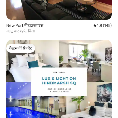
New Port में टाउनहाउस
औसत रेटिंग 5 में 
4.9 (145)
येल्टू वाटरफ़्रंट विला
गेस्ट्स की फ़ेवरेट
गेस्ट्स की फ़ेवरेट