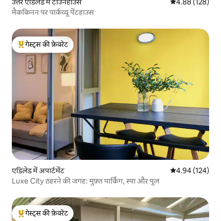
उत्तर एडिलेड में टाउनहाउस
औसत रेटिंग 5 में स
4.88 (128)
मैककिनन पर पार्कव्यू पेंटहाउस
गेस्ट्स की फ़ेवरेट
गेस्ट्स का टॉप फ़ेवरेट
एडिलेड में अपार्टमेंट
औसत रेटिंग 5 में स
4.94 (124)
Luxe City ठहरने की जगह: मुफ़्त पार्किंग, स्पा और पूल
गेस्ट्स की फ़ेवरेट
गेस्ट्स का टॉप फ़ेवरेट