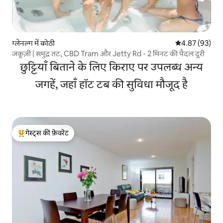
ग्लेनल्ग में कोठी
औसत रेटिंग 5 में 
4.87 (93)
जकूज़ी | समुद्र तट, CBD Tram और Jetty Rd - 2 मिनट की पैदल दूरी
छुट्टियाँ बिताने के लिए किराए पर उपलब्ध अन्य
जगहें, जहाँ हॉट टब की सुविधा मौजूद है
गेस्ट्स की फ़ेवरेट
गेस्ट्स का टॉप फ़ेवरेट