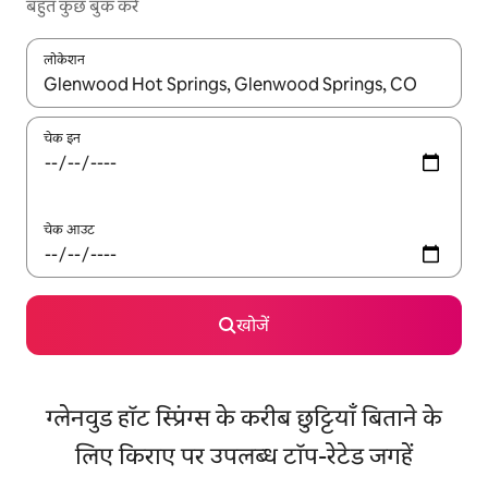
बहुत कुछ बुक करें
लोकेशन
नतीजों के उपलब्ध होने पर, अप और डाउन 'ऐरो की' का इस्तेमाल करके नेविगेट करें
चेक इन
चेक आउट
खोजें
ग्लेनवुड हॉट स्प्रिंग्स के करीब छुट्टियाँ बिताने के
लिए किराए पर उपलब्ध टॉप-रेटेड जगहें