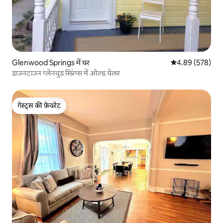
Glenwood Springs में घर
औसत रेटिंग 5 में स
4.89 (578)
डाउनटाउन ग्लेनवुड स्प्रिंग्स में ओल्ड येलर
गेस्ट्स की फ़ेवरेट
गेस्ट्स की फ़ेवरेट