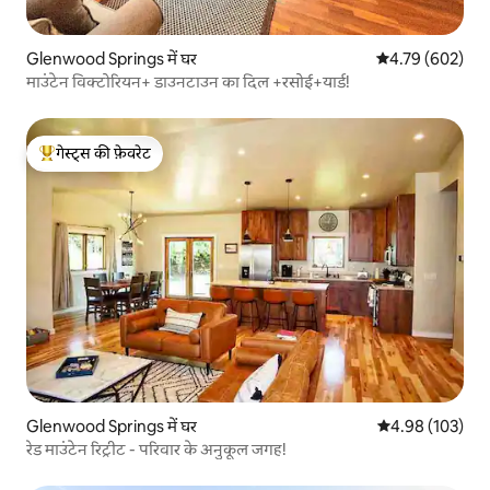
Glenwood Springs में घर
औसत रेटिंग 5 में स
4.79 (602)
माउंटेन विक्टोरियन+ डाउनटाउन का दिल +रसोई+यार्ड!
गेस्ट्स की फ़ेवरेट
गेस्ट्स का टॉप फ़ेवरेट
Glenwood Springs में घर
औसत रेटिंग 5 में स
4.98 (103)
रेड माउंटेन रिट्रीट - परिवार के अनुकूल जगह!