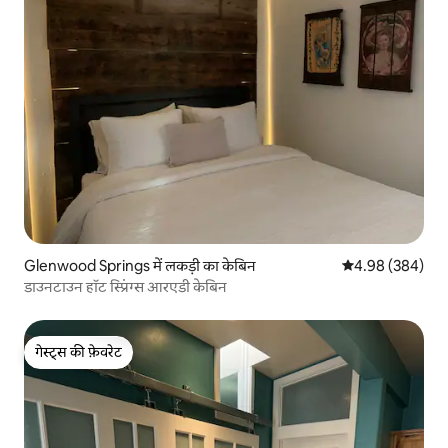
Glenwood Springs में लकड़ी का केबिन
औसत रेटिंग 5 में स
4.98 (384)
डाउनटाउन हॉट स्प्रिंग्स आरएडी केबिन
गेस्ट्स की फ़ेवरेट
गेस्ट्स की फ़ेवरेट