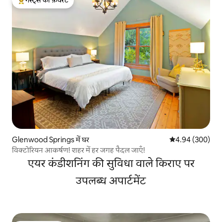
गेस्ट्स की फ़ेवरेट
गेस्ट्स का टॉप फ़ेवरेट
Glenwood Springs में घर
औसत रेटिंग 5 में स
4.94 (300)
विक्टोरियन आकर्षण! शहर में हर जगह पैदल जाएँ!
एयर कंडीशनिंग की सुविधा वाले किराए पर
उपलब्ध अपार्टमेंट