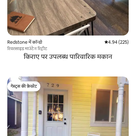
Redstone में कॉन्डो
औसत रेटिंग 5 में स
4.94 (225)
रिवरसाइड माउंटेन रिट्रीट
किराए पर उपलब्ध पारिवारिक मकान
गेस्ट्स की फ़ेवरेट
गेस्ट्स की फ़ेवरेट