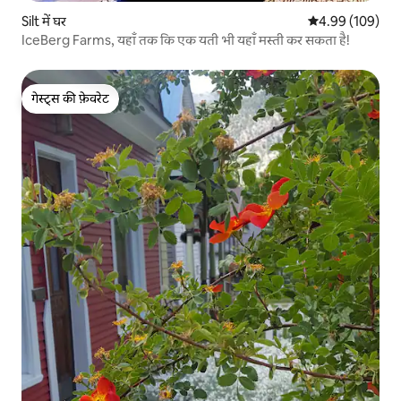
Silt में घर
औसत रेटिंग 5 में स
4.99 (109)
IceBerg Farms, यहाँ तक कि एक यती भी यहाँ मस्ती कर सकता है!
गेस्ट्स की फ़ेवरेट
गेस्ट्स की फ़ेवरेट