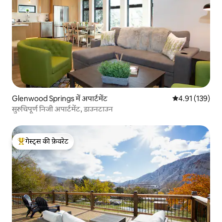
Glenwood Springs में अपार्टमेंट
औसत रेटिंग 5 में स
4.91 (139)
सुरुचिपूर्ण निजी अपार्टमेंट, डाउनटाउन
गेस्ट्स की फ़ेवरेट
गेस्ट्स का टॉप फ़ेवरेट