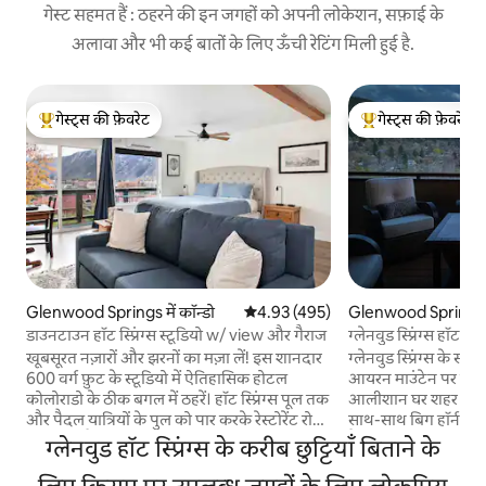
गेस्ट सहमत हैं : ठहरने की इन जगहों को अपनी लोकेशन, सफ़ाई के
अलावा और भी कई बातों के लिए ऊँची रेटिंग मिली हुई है.
गेस्ट्स की फ़ेवरेट
गेस्ट्स की फ़ेवरेट
गेस्ट्स का टॉप फ़ेवरेट
गेस्ट्स का टॉप फ़ेवरेट
Glenwood Springs में कॉन्डो
औसत रेटिंग 5 में से 4.93, 495 समीक्षाएँ
4.93 (495)
Glenwood Springs म
डाउनटाउन हॉट स्प्रिंग्स स्टूडियो w/ view और गैराज
ग्लेनवुड स्प्रिंग्स हॉट ट
खूबसूरत नज़ारों और झरनों का मज़ा लें! इस शानदार
ग्लेनवुड स्प्रिंग्स के सबस
600 वर्ग फ़ुट के स्टूडियो में ऐतिहासिक होटल
आयरन माउंटेन पर स्थ
कोलोराडो के ठीक बगल में ठहरें। हॉट स्प्रिंग्स पूल तक
आलीशान घर शहर और पहा
और पैदल यात्रियों के पुल को पार करके रेस्टोरेंट रो
साथ-साथ बिग हॉर्न भेड़
तक सुंदर सैर करने से पहले, पहाड़ों और शहर के
है। एयर हॉकी और पोंग क
ग्लेनवुड हॉट स्प्रिंग्स के करीब छुट्टियाँ बिताने के
मनमोहक नज़ारों का मज़ा लेते हुए कॉफ़ी पिएँ। रिमोट
फ़ायर पिट के साथ बड़ी बालकनी
वर्क या अल्पाइन एडवेंचर के लिए बिल्कुल सही—
आँगन। मेल-मुलाकात और मनोरंजन के लिए