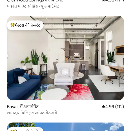
एकांत माउंट सोप्रिस व्यू अपार्टमेंट
गेस्ट्स की फ़ेवरेट
गेस्ट्स का टॉप फ़ेवरेट
Basalt में अपार्टमेंट
औसत रेटिंग 5 में स
4.99 (112)
शानदार विलिट्स लॉफ्ट गेटअवे