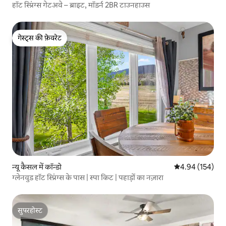
हॉट स्प्रिंग्स गेटअवे – ब्राइट, मॉडर्न 2BR टाउनहाउस
गेस्ट्स की फ़ेवरेट
गेस्ट्स की फ़ेवरेट
न्यू कैसल में कॉन्डो
औसत रेटिंग 5 में स
4.94 (154)
ग्लेनवुड हॉट स्प्रिंग्स के पास | स्पा किट | पहाड़ों का नज़ारा
सुपरहोस्ट
सुपरहोस्ट