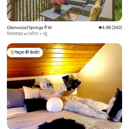
Glenwood Springs में घर
औसत रेटिंग 5 में स
4.98 (240)
रिवरसाइड w/आँगन + व्यू
गेस्ट्स की फ़ेवरेट
गेस्ट्स का टॉप फ़ेवरेट