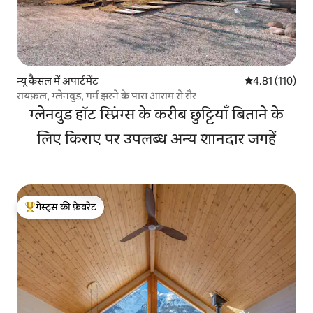
न्यू कैसल में अपार्टमेंट
औसत रेटिंग 5 में स
4.81 (110)
रायफ़ल, ग्लेनवुड, गर्म झरने के पास आराम से सैर
ग्लेनवुड हॉट स्प्रिंग्स के करीब छुट्टियाँ बिताने के
लिए किराए पर उपलब्ध अन्य शानदार जगहें
गेस्ट्स की फ़ेवरेट
गेस्ट्स का टॉप फ़ेवरेट