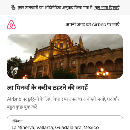
इसे
कुछ जानकारी का ऑटोमैटिक अनुवाद किया गया है। 
मूल भाषा दिखाएँ
छोड़कर
सीधा
कॉन्टेंट
अपनी जगह को Airbnb पर लाएँ
पर
जाएँ
ला मिनर्वा के करीब ठहरने की जगहें
Airbnb पर छुट्टियों के लिए किराए पर उपलब्ध अनोखी जगहें, घर और
बहुत कुछ बुक करें
लोकेशन
नतीजों के उपलब्ध होने पर, अप और डाउन 'ऐरो की' का इस्तेमाल करके नेविगेट करें