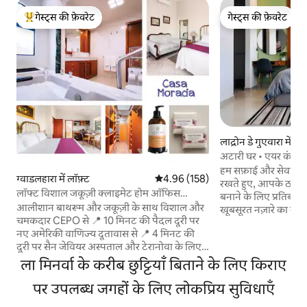
गेस्ट्स की फ़ेवरेट
गेस्ट्स की फ़ेवरेट
गेस्ट्स का टॉप फ़ेवरेट
गेस्ट्स की फ़ेवरेट
लाद्रोन डे गुएवारा में लॉफ
अटारी घर • एयर कंडी
हम सफ़ाई और सेवा से ज
ग्वाडलहारा में लॉफ़्ट
औसत रेटिंग 5 में से 4.96, 158 समीक्षाएँ
4.96 (158)
रखते हुए, आपके ठहरन
लॉफ्ट विशाल जकूज़ी क्लाइमेट होम ऑफिस
बनाने के लिए प्रतिबद्ध हैं। आने के बाद, बालकन
प्रोविडेंस
आलीशान बाथरूम और जकूज़ी के साथ विशाल और
खूबसूरत नज़ारे का मज़
चमकदार CEPO से 📍 10 मिनट की पैदल दूरी पर
एक मुफ़्त बोतल का भी मज़ा लें। यह ग
नए अमेरिकी वाणिज्य दूतावास से 📍 4 मिनट की
सबसे अच्छे इलाके में मौ
दूरी पर सैन जेवियर अस्पताल और टेरानोवा के लिए
कॉरिडोर से सिर्फ़ 5 मिन
📍 10 मिनट की पैदल दूरी 6 शराबी तकियों के साथ
आउट’ ने इसे दुनिया 
ला मिनर्वा के करीब छुट्टियाँ बिताने के लिए किराए
किंग साइज़ बेड हीटिंग/एयर कंडीशनिंग हाई - स्पीड
है और यह शानदार रेस्ट
वाईफ़ाई/केबल टीवी। पूरी तरह से सुसज्जित रसोई।
पर उपलब्ध जगहों के लिए लोकप्रिय सुविधाएँ
हुआ है। इसका मज़ा ले
काम करने के लिए टेबल और 3 कुर्सियाँ और डेस्क 📍
शोर-शराबे से दूर आराम