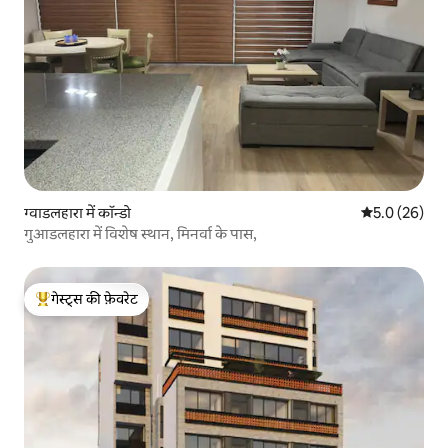
ग्वाडलहारा में कॉन्डो
औसत रेटिंग 5 में
5.0 (26)
गुआडलहारा में विशेष स्थान, मिनर्वा के पास,
गेस्ट्स की फ़ेवरेट
गेस्ट्स का टॉप फ़ेवरेट