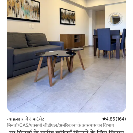
ग्वाडलहारा में अपार्टमेंट
औसत रेटिंग 5 में स
4.85 (164)
मिनर्वा/CAS/एक्सपो जीडीएल/अमेरिकाना के आसपास का विभाग