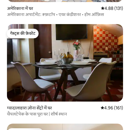
अमेरिकाना में घर
औसत रेटिंग 5 में स
4.88 (131)
अमेरिकाना अपार्टमेंट: रूफ़टॉप • एयर कंडीशनर • होम ऑफ़िस
गेस्ट्स की फ़ेवरेट
गेस्ट्स की फ़ेवरेट
ग्वादालाहारा ज़ोना सेंट्रो में घर
औसत रेटिंग 5 में स
4.96 (161)
चैपलटेपेक के पास पूरा घर | शीर्ष स्थान