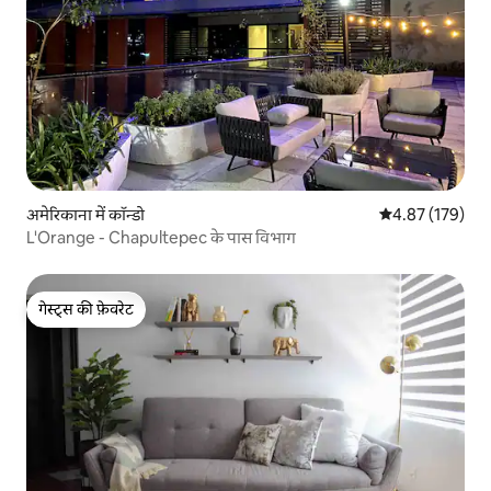
अमेरिकाना में कॉन्डो
औसत रेटिंग 5 में स
4.87 (179)
L'Orange - Chapultepec के पास विभाग
गेस्ट्स की फ़ेवरेट
गेस्ट्स की फ़ेवरेट