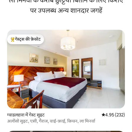
ला मिनर्वा के करीब छुट्टियाँ बिताने के लिए किराए
पर उपलब्ध अन्य शानदार जगहें
गेस्ट्स की फ़ेवरेट
गेस्ट्स का टॉप फ़ेवरेट
ग्वाडलहारा में गेस्ट सुइट
औसत रेटिंग 5 में स
4.95 (232)
अलोंसो सुइट, एसी, गैराज, वाई-फ़ाई, किचन, ला मिनर्वा