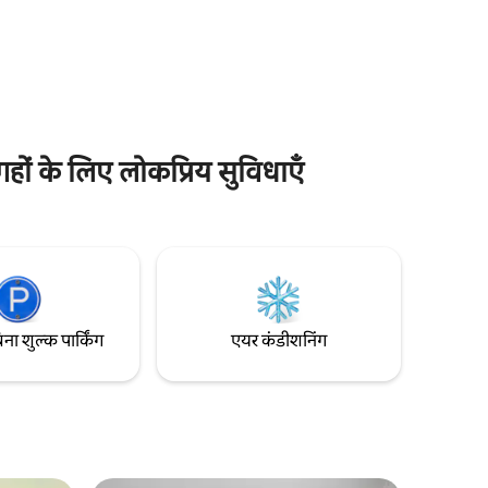
लिविंग एरिया में एक रिकॉर्ड प्लेयर और फ़्रेंच एल्बम हैं,
िंग” आपको
जो एक आकर्षक स्पर्श जोड़ते हैं। पूरी तरह से सुसज्जित
है। निजी
किचन रात का खाना पकाने या एक उज्ज्वल, हवादार
कुछ ही कदम
जगह में अपनी सुबह की कॉफ़ी का आनंद लेने के लिए
सुविधा
आदर्श है। बाथरूम में हाथ से बने आलीशान साबुन
सहित सभी सुविधाएँ मौजूद हैं।
गहों के लिए लोकप्रिय सुविधाएँ
िना शुल्क पार्किंग
एयर कंडीशनिंग