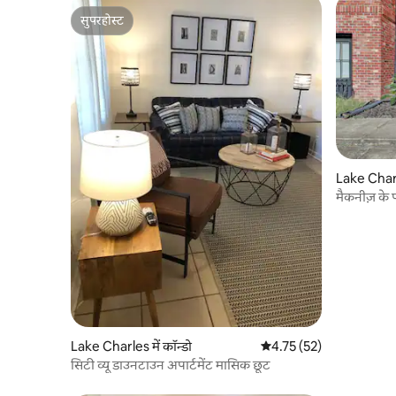
सुपरहोस्ट
सुपरहोस्ट
Lake Charle
मैकनीज़ के
Lake Charles में कॉन्डो
औसत रेटिंग 5 में से 4.75, 52
4.75 (52)
सिटी व्यू डाउनटाउन अपार्टमेंट मासिक छूट