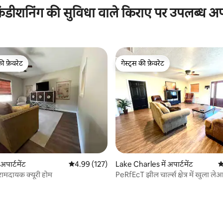
ंडीशनिंग की सुविधा वाले किराए पर उपलब्ध अपार
की फ़ेवरेट
गेस्ट्स की फ़ेवरेट
टॉप फ़ेवरेट
गेस्ट्स की फ़ेवरेट
अपार्टमेंट
औसत रेटिंग 5 में से 4.99, 127 समीक्षाएँ
4.99 (127)
Lake Charles में अपार्टमेंट
औ
रामदायक क्यूरी होम
PeRfEcT झील चार्ल्स क्षेत्र में खुला ल
अपार्टमेंट