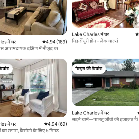
 समीक्षाएँ
Lake Charles में घर
औस
मिड सेंचुरी होम - लेक चार्ल्स
es में घर
औसत रेटिंग 5 में से 4.94, 189 समीक्षाएँ
4.94 (189)
ास आरामदायक दक्षिण में मौजूद घर
फ़ेवरेट
गेस्ट्स की फ़ेवरेट
फ़ेवरेट
गेस्ट्स की फ़ेवरेट
Lake Charles में घर
सदर्न चार्म—पालतू जीवों की इजाज़त है!
 समीक्षाएँ
es में घर
औसत रेटिंग 5 में से 4.94, 69 समीक्षाएँ
4.94 (69)
मिलने वाली छूट
यों का सपना; कैसीनो के लिए 5 मिनट