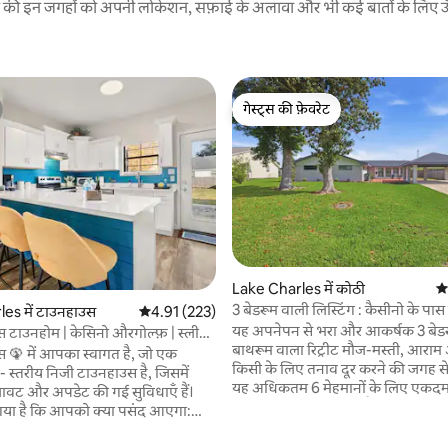
रने की इन जगहों को अपनी लोकेशन, सफ़ाई के अलावा और भी कई बातों के लिए ऊँची
गेस्ट्स की फ़ेवरेट
गेस्ट्स की फ़ेवरेट
Lake Charles में कोठी
औस
3 बेडरूम वाली लिस्टिंग : कैसीनो के पास
es में टाउनहाउस
औसत रेटिंग 5 में से 4.91, 223 समीक्षाएँ
4.91 (223)
पूल
यह अपनेपन से भरा और आकर्षक 3 बेडर
 टाउनहोम | केसिनो औरगोल्फ़ | स्लीप
बाथरूम वाला रिट्रीट मौज-मस्ती, आराम
 🦚 में आपका स्वागत है, जो एक
किसी के लिए तनाव दूर करने की जगह से 
 स्तरीय निजी टाउनहाउस है, जिसमें
यह अधिकतम 6 मेहमानों के लिए एकदम
ावट और अपडेट की गई सुविधाएँ हैं।
यहाँ से क्षेत्रीय हवाई अड्डे, कैसीनो और गो
 गया है कि आपको क्या पसंद आएगा:
बस कुछ ही मिनटों की दूरी पर हैं। आकर्
ट 😴स्लीप 8 🪁निजी आँगन 🔥
स्पेस और पूरी तरह सुसज्जित रसोई में 