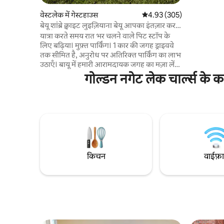
आउटडोर फ़ा
💻काम करने की जगह
वेस्टलेक में गेस्टहाउस
औसत रेटिंग 5 में से 4.93, 305
4.93 (305)
एंजेलिस में क
बेयू शांब्रे क्वाइट लुइज़ियाना बेयू आपका इंतज़ार कर
🌳आस - पास
रहा है - 2 मेहमान
यात्रा करते समय रात भर चलने वाले पिट स्टॉप के
🏌️गोल्फ़िंग
लिए बढ़िया। मुफ़्त पार्किंग। 1 कार की जगह ड्राइववे
चार्ल्स सिवि
तक सीमित है, अनुरोध पर अतिरिक्त पार्किंग का लाभ
उठाएँ। बायू में हमारी आरामदायक जगह का मज़ा लें।
चाहे आप शानदार गोल्फ़िंग क्षेत्रों के लिए शहर में हों,
गोल्डन नगेट लेक चार्ल्स के क
या स्थानीय कैसीनो में से किसी एक में मज़ेदार रात
हो,आप एक खूबसूरत लुइसियाना बायू के किनारे पर
इस अनोखी राहत का आनंद लेंगे। - पूरी तरह से
सुसज्जित - कोल्ड A/C +18 क्वीन बेड - फ़्री वॉशर -
ड्रायर कॉम्बो - पूरा किचन - छोटा लकड़ी का कोयला
BBQ - कश्ती - मछली पकड़ना - कैनो - मुफ़्त पार्किंग
- पोर्च स्विंग
किचन
वाईफ़