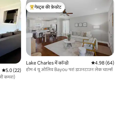
गेस्ट्स की फ़ेवरेट
गेस्ट्स का टॉप फ़ेवरेट
Lake Charles में कॉन्डो
औसत रेटिंग 5 में से 4.98, 6
4.98 (64)
होम 4 यू ओलिव Bayou पर! डाउनटाउन लेक चार्ल्स
औसत रेटिंग 5 में से 5.0, 22 समीक्षाएँ
5.0 (22)
जी कमरा)