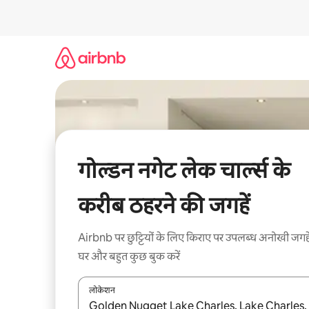
इसे
छोड़कर
सीधा
कॉन्टेंट
पर
जाएँ
गोल्डन नगेट लेक चार्ल्स के
करीब ठहरने की जगहें
Airbnb पर छुट्टियों के लिए किराए पर उपलब्ध अनोखी जगहे
घर और बहुत कुछ बुक करें
लोकेशन
नतीजों के उपलब्ध होने पर, अप और डाउन 'ऐरो की' का इस्तेमाल 