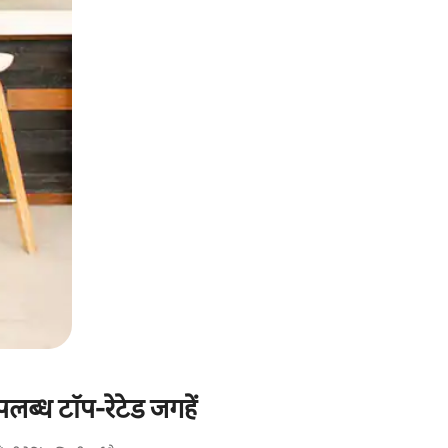
पलब्ध टॉप-रेटेड जगहें