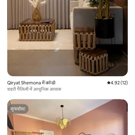
Qiryat Shemona में कॉन्डो
औसत रेटिंग 5 में 
4.92 (12)
शहरी गैलिली में आधुनिक आवास
सुपरहोस्ट
सुपरहोस्ट