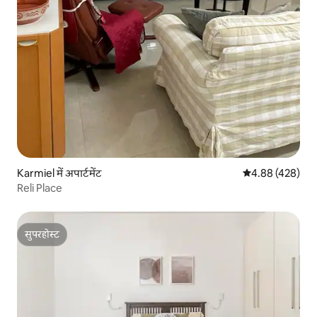
Karmiel में अपार्टमेंट
औसत रेटिंग 5 में स
4.88 (428)
Reli Place
सुपरहोस्ट
सुपरहोस्ट