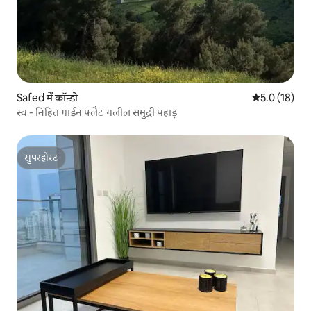
Safed में कॉन्डो
औसत रेटिंग 5 मे
5.0 (18)
स्व - निहित गार्डन फ्लैट गलील समुद्री पहाड़
सुपरहोस्ट
सुपरहोस्ट