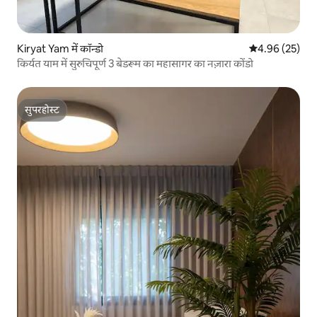
Kiryat Yam में कॉन्डो
औसत रेटिंग 5 में 
4.96 (25)
किर्यत याम में सुरुचिपूर्ण 3 बेडरूम का महासागर का नज़ारा कोंडो
सुपरहोस्ट
सुपरहोस्ट