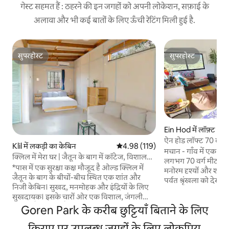
गेस्ट सहमत हैं : ठहरने की इन जगहों को अपनी लोकेशन, सफ़ाई के
अलावा और भी कई बातों के लिए ऊँची रेटिंग मिली हुई है.
सुपरहोस्ट
सुपरहोस्ट
सुपरहोस्ट
सुपरहोस्ट
Ein Hod में लॉफ़्ट
ऐन होड लॉफ्ट 70 वर्ग म
Klil में लकड़ी का केबिन
औसत रेटिंग 5 में से 4.98, 119 समीक्षाएँ
4.98 (119)
जादुई और शानदार मनोर
मचान - गाँव में एक विश
क्लिल में मेरा घर | जैतून के बाग में कॉटेज, विशाल
लगभग 70 वर्ग मीटर क
निजी आँगन
*पास में एक सुरक्षा कक्ष मौजूद है ओल्ड क्लिल में
मनोरम दृश्यों और शानदा
जैतून के बाग के बीचों-बीच स्थित एक शांत और
पर्वत श्रृंखला को देखता 
निजी केबिन। सुखद, मनमोहक और इंद्रियों के लिए
को कुदरती चीज़ों से स
सुखदायक। इसके चारों ओर एक विशाल, जंगली
जगह को रोशन करती है
इलाका फैला हुआ है, जो सिर्फ़ आपके इस्तेमाल के
Goren Park के करीब छुट्टियाँ बिताने के लिए
महसूस करती है कि कुद
लिए है। यहाँ बैठने की जगहें हैं, जहाँ आप आराम से
इस जगह में एक आराम
वक्त बिता सकते हैं (जिनमें झूले, हैमॉक और एक
किराए पर उपलब्ध जगहों के लिए लोकप्रिय
प्यार भरा बाथरूम, कित