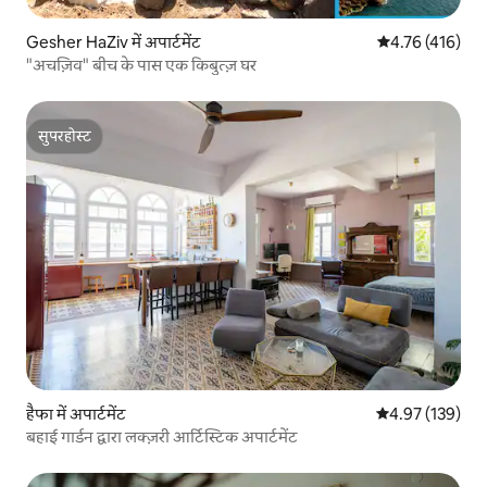
Gesher HaZiv में अपार्टमेंट
औसत रेटिंग 5 में स
4.76 (416)
"अचज़िव" बीच के पास एक किबुत्ज़ घर
सुपरहोस्ट
सुपरहोस्ट
हैफा में अपार्टमेंट
औसत रेटिंग 5 में स
4.97 (139)
बहाई गार्डन द्वारा लक्ज़री आर्टिस्टिक अपार्टमेंट