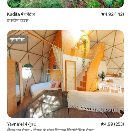
Kadita में कॉटेज
औसत रेटिंग 5 में स
4.92 (142)
द स्टोन हाउस
सुपरहोस्ट
सुपरहोस्ट
Yavne'el में गुंबद
औसत रेटिंग 5 में स
4.99 (253)
जैतून का गुंबद - जैतून के बीच विशाल जियोडेसिक गुंबद