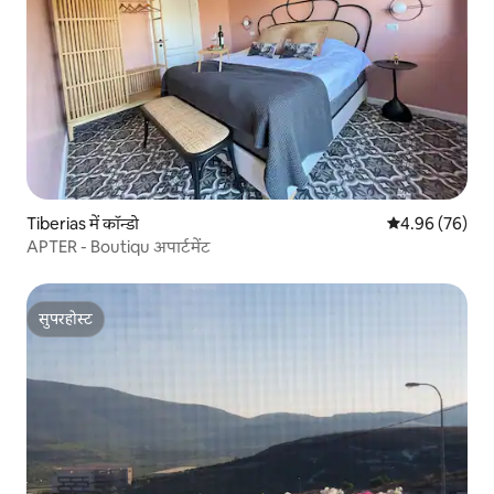
Tiberias में कॉन्डो
औसत रेटिंग 5 में 
4.96 (76)
APTER - Boutiqu अपार्टमेंट
सुपरहोस्ट
सुपरहोस्ट