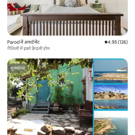
Parod में अपार्टमेंट
औसत रेटिंग 5 में स
4.95 (126)
गैलिली में इको फ्रेंडली होम
सुपरहोस्ट
सुपरहोस्ट