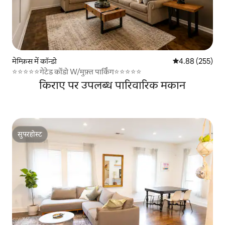
मेम्फ़िस में कॉन्डो
औसत रेटिंग 5 में स
4.88 (255)
⭐️⭐️⭐️⭐️⭐️गेटेड कोंडो W/मुफ़्त पार्किंग⭐️⭐️⭐️⭐️⭐️
किराए पर उपलब्ध पारिवारिक मकान
सुपरहोस्ट
सुपरहोस्ट