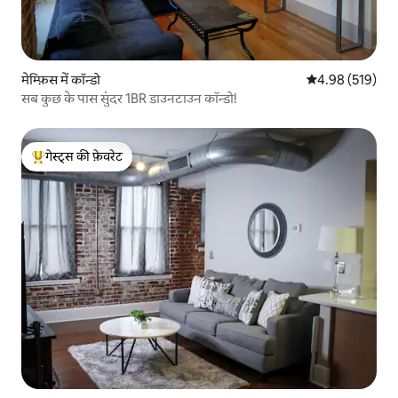
मेम्फ़िस में कॉन्डो
औसत रेटिंग 5 में स
4.98 (519)
सब कुछ के पास सुंदर 1BR डाउनटाउन कॉन्डो!
गेस्ट्स की फ़ेवरेट
गेस्ट्स का टॉप फ़ेवरेट