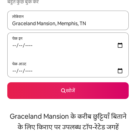
बहुत कुछ बुक करें
लोकेशन
नतीजों के उपलब्ध होने पर, अप और डाउन 'ऐरो की' का इस्तेमाल करके नेविगेट करें
चेक इन
चेक आउट
खोजें
Graceland Mansion के करीब छुट्टियाँ बिताने
के लिए किराए पर उपलब्ध टॉप-रेटेड जगहें