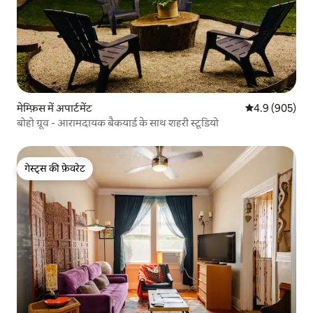
मेम्फ़िस में अपार्टमेंट
औसत रेटिंग 5 में 
4.9 (905)
बोहो ग्रूव - आरामदायक बैकयार्ड के साथ शहरी स्टूडियो
गेस्ट्स की फ़ेवरेट
गेस्ट्स की फ़ेवरेट