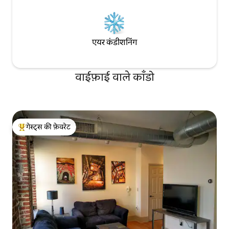
एयर कंडीशनिंग
वाईफ़ाई वाले काँडो
गेस्ट्स की फ़ेवरेट
गेस्ट्स का टॉप फ़ेवरेट