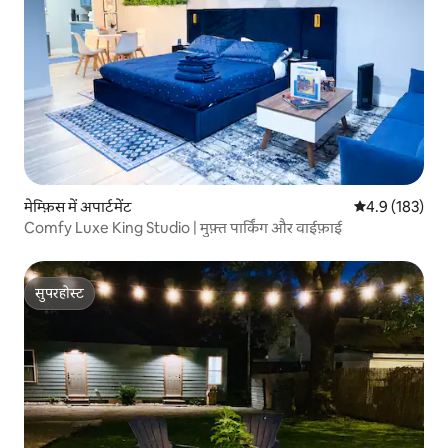
मेम्फ़िस में अपार्टमेंट
औसत रेटिंग 5 में 
4.9 (183)
Comfy Luxe King Studio | मुफ़्त पार्किंग और वाईफ़ाई
सुपरहोस्ट
सुपरहोस्ट