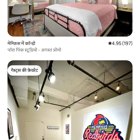
मेम्फ़िस में कॉन्डो
औसत रेटिंग 5 में स
4.95 (197)
पॉश पिंक स्टूडियो - अगस्त प्रोमो
गेस्ट्स की फ़ेवरेट
गेस्ट्स की फ़ेवरेट