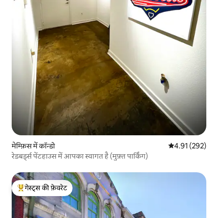
मेम्फ़िस में कॉन्डो
औसत रेटिंग 5 में स
4.91 (292)
रेडबर्ड्स पेंटहाउस में आपका स्वागत है (मुफ़्त पार्किंग)
गेस्ट्स की फ़ेवरेट
गेस्ट्स का टॉप फ़ेवरेट