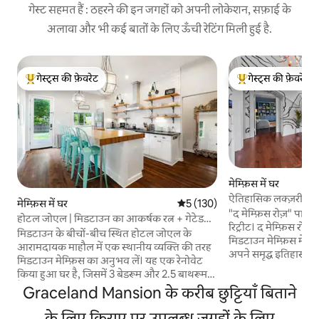
गेस्ट सहमत हैं : ठहरने की इन जगहों को अपनी लोकेशन, सफ़ाई के
अलावा और भी कई बातों के लिए ऊँची रेटिंग मिली हुई है.
गेस्ट्स की फ़ेवरेट
गेस्ट्स की फ़ेवरेट
गेस्ट्स का टॉप फ़ेवरेट
गेस्ट्स का टॉप फ़ेवरेट
मेम्फ़िस में घर
ऐतिहासिक लक्ज़री:फ़ा
मेम्फ़िस में घर
औसत रेटिंग 5 में से 5, 130 समीक्षाएँ
5 (130)
10
"द मेम्फ़िस रोज़" पालत
होटल जोएल | मिडटाउन का आकर्षक रत्न + गेटेड
रिट्रीट। द मेम्फ़िस रो
पार्किंग
मिडटाउन के बीचों-बीच स्थित होटल जोएल के
मिडटाउन मेम्फ़िस में 19
आरामदायक माहौल में एक स्थानीय व्यक्ति की तरह
अपने समृद्ध इतिहास का 
मिडटाउन मेम्फ़िस का अनुभव लें। यह एक रेनोवेट
और कालातीत फिक्स्चर 
किया हुआ घर है, जिसमें 3 बेडरूम और 2.5 बाथरूम
एक हाई - एंड किचन औ
हैं। ऐतिहासिक इडलवाइल्ड इलाके में स्थित, यह
Graceland Mansion के करीब छुट्टियाँ बिताने
रूम जैसी आधुनिक विलास
आकर्षक घर शहर की सैर करने के लिए एकदम सही
जीवंत नाइटलाइफ़ से द
ठिकाना है। पास में मौजूद ओवरटन स्क्वायर और
के लिए किराए पर उपलब्ध जगहों के लिए