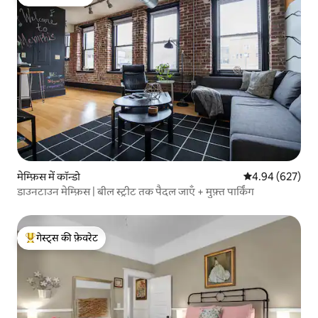
गेस्ट्स की फ़ेवरेट
मेम्फ़िस में कॉन्डो
औसत रेटिंग 5 में स
4.94 (627)
डाउनटाउन मेम्फ़िस | बील स्ट्रीट तक पैदल जाएँ + मुफ़्त पार्किंग
गेस्ट्स की फ़ेवरेट
गेस्ट्स का टॉप फ़ेवरेट