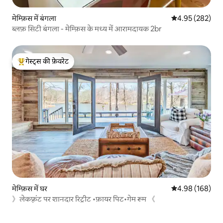
मेम्फ़िस में बंगला
औसत रेटिंग 5 में स
4.95 (282)
ब्लफ़ सिटी बंगला - मेम्फ़िस के मध्य में आरामदायक 2br
गेस्ट्स की फ़ेवरेट
गेस्ट्स का टॉप फ़ेवरेट
मेम्फ़िस में घर
औसत रेटिंग 5 में स
4.98 (168)
》लेकफ़्रंट पर शानदार रिट्रीट •फ़ायर पिट•गेम रूम 《