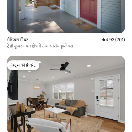
मेम्फ़िस में घर
औसत रेटिंग 5 में स
4.93 (701)
ट्रेंडी कूपर - यंग क्षेत्र में उच्च स्तरीय डुप्लेक्स
गेस्ट्स की फ़ेवरेट
गेस्ट्स की फ़ेवरेट