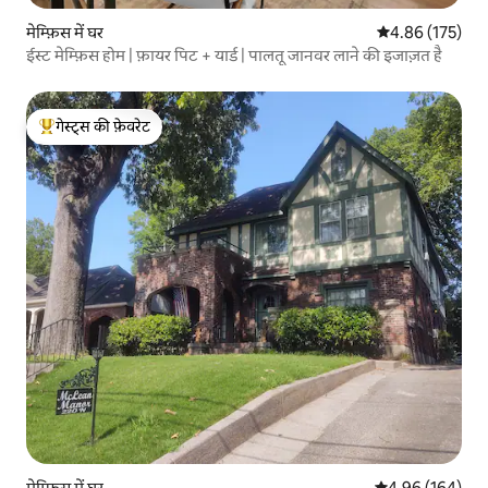
मेम्फ़िस में घर
औसत रेटिंग 5 में स
4.86 (175)
ईस्ट मेम्फ़िस होम | फ़ायर पिट + यार्ड | पालतू जानवर लाने की इजाज़त है
गेस्ट्स की फ़ेवरेट
गेस्ट्स का टॉप फ़ेवरेट
मेम्फ़िस में घर
औसत रेटिंग 5 में स
4.96 (164)