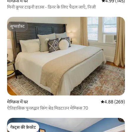
मेम्फ़िस में घर
औसत रेटिंग 5 में स
4.99 (145)
मिनी कूपर टाइनी हाउस - डिनर के लिए पैदल जाएँ, निजी
सुपरहोस्ट
सुपरहोस्ट
मेम्फ़िस में घर
औसत रेटिंग 5 में स
4.88 (269)
ऐतिहासिक पुनरुद्धार किंग बेड मिडटाउन मेम्फिस 70
गेस्ट्स की फ़ेवरेट
गेस्ट्स की फ़ेवरेट