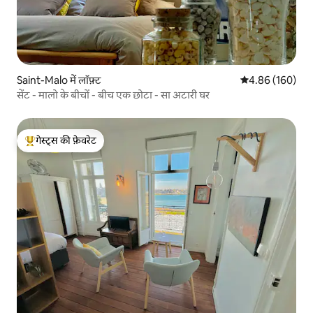
Saint-Malo में लॉफ़्ट
औसत रेटिंग 5 में स
4.86 (160)
सेंट - मालो के बीचों - बीच एक छोटा - सा अटारी घर
गेस्ट्स की फ़ेवरेट
गेस्ट्स का टॉप फ़ेवरेट