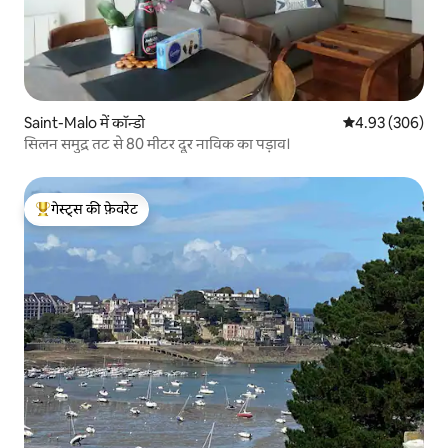
Saint-Malo में कॉन्डो
औसत रेटिंग 5 में स
4.93 (306)
सिलन समुद्र तट से 80 मीटर दूर नाविक का पड़ाव।
गेस्ट्स की फ़ेवरेट
गेस्ट्स का टॉप फ़ेवरेट