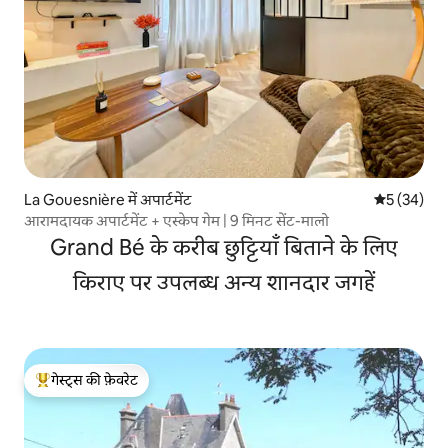
La Gouesnière में अपार्टमेंट
औसत रेटिंग 5 
5 (34)
आरामदायक अपार्टमेंट + एस्केप गेम | 9 मिनट सेंट-मालो
Grand Bé के करीब छुट्टियाँ बिताने के लिए
किराए पर उपलब्ध अन्य शानदार जगहें
गेस्ट्स की फ़ेवरेट
गेस्ट्स का टॉप फ़ेवरेट