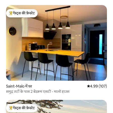
गेस्ट्स की फ़ेवरेट
गेस्ट्स का टॉप फ़ेवरेट
Saint-Malo में घर
औसत रेटिंग 5 में स
4.99 (107)
समुद्र तटों के पास 2 बेडरूम एसटी - मालो हाउस
गेस्ट्स की फ़ेवरेट
गेस्ट्स का टॉप फ़ेवरेट