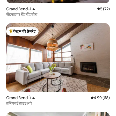
Grand Bend में घर
औसत रेटिंग 5 
5 (72)
सैंडपाइपर ग्रैंड बेंड बीच
गेस्ट्स की फ़ेवरेट
गेस्ट्स का टॉप फ़ेवरेट
Grand Bend में घर
औसत रेटिंग 5 में 
4.99 (68)
हमिंगबर्ड हाइडअवे