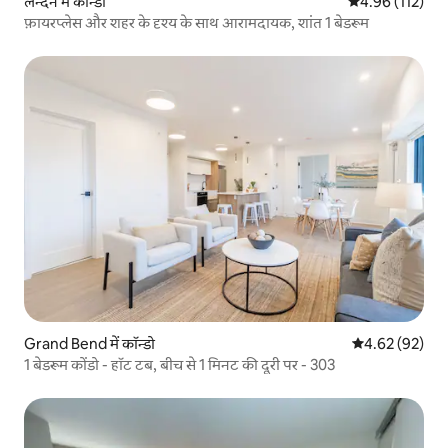
लन्दन में कॉन्डो
औसत रेटिंग 5 में स
4.96 (112)
फ़ायरप्लेस और शहर के दृश्य के साथ आरामदायक, शांत 1 बेडरूम
Grand Bend में कॉन्डो
औसत रेटिंग 5 में 
4.62 (92)
1 बेडरूम कोंडो - हॉट टब, बीच से 1 मिनट की दूरी पर - 303