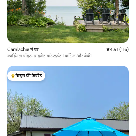
Camlachie में घर
औसत रेटिंग 5 में स
4.91 (116)
कार्डिनल पॉइंट-प्राइवेट वॉटरफ़्रंट I कॉटेज और बंकी
गेस्ट्स की फ़ेवरेट
गेस्ट्स का टॉप फ़ेवरेट