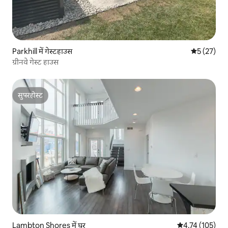
Parkhill में गेस्टहाउस
औसत रेटिंग 5 
5 (27)
ग्रीनवे गेस्ट हाउस
सुपरहोस्ट
सुपरहोस्ट
Lambton Shores में घर
औसत रेटिंग 5 में स
4.74 (105)