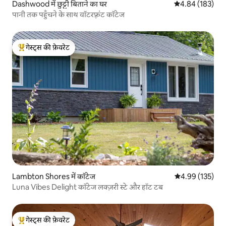
Dashwood में छुट्टी बिताने का घर
औसत रेटिंग 5 में स
4.84 (183)
पानी तक पहुँचने के साथ वॉटरफ़्रंट कॉटेज
गेस्ट्स की फ़ेवरेट
गेस्ट्स का टॉप फ़ेवरेट
Lambton Shores में कॉटेज
औसत रेटिंग 5 में स
4.99 (135)
Luna Vibes Delight कॉटेज लक्ज़री स्टे और हॉट टब
गेस्ट्स की फ़ेवरेट
गेस्ट्स का टॉप फ़ेवरेट