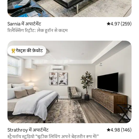
Sarnia में अपार्टमेंट
औसत रेटिंग 5 में स
4.97 (259)
रिलैक्सिंग रिट्रीट: लेक हूरॉन से कदम
गेस्ट्स की फ़ेवरेट
गेस्ट्स का टॉप फ़ेवरेट
Strathroy में अपार्टमेंट
औसत रेटिंग 5 में स
4.98 (146)
स्ट्रैथरॉय स्टूडियो “बुटीक लिविंग अपने बेहतरीन रूप में!”