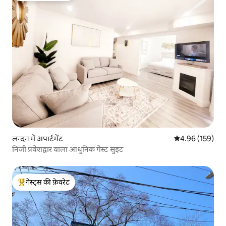
लन्दन में अपार्टमेंट
औसत रेटिंग 5 में स
4.96 (159)
निजी प्रवेशद्वार वाला आधुनिक गेस्ट सुइट
गेस्ट्स की फ़ेवरेट
गेस्ट्स का टॉप फ़ेवरेट