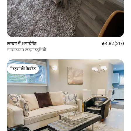
लन्दन में अपार्टमेंट
औसत रेटिंग 5 में स
4.82 (217)
डाउनटाउन लंदन स्टूडियो
गेस्ट्स की फ़ेवरेट
गेस्ट्स की फ़ेवरेट