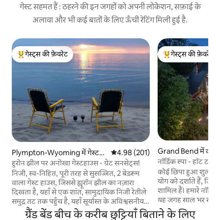
गेस्ट सहमत हैं : ठहरने की इन जगहों को अपनी लोकेशन, सफ़ाई के
अलावा और भी कई बातों के लिए ऊँची रेटिंग मिली हुई है.
गेस्ट्स की फ़ेवरेट
गेस्ट्स की फ़ेवरेट
गेस्ट्स का टॉप फ़ेवरेट
गेस्ट्स का टॉप फ़ेवरेट
Grand Bend में कॉट
Plympton-Wyoming में गेस्ट
औसत रेटिंग 5 में से 4.98, 201 समीक्षाएँ
4.98 (201)
नॉर्डिक स्पा - हॉट टब
हाउस
हुरोन झील पर अनोखा गेस्टहाउस - ग्रेट सनसेट्स!
कोई छिपा हुआ शुल्क न
निजी, स्व-निहित, पूरी तरह से सुसज्जित, 2 बेडरूम
योग को दर्शाते हैं, जिस
वाला गेस्ट हाउस, जिससे ह्यूरॉन झील का नज़ारा
शामिल हैं। हमारे नॉर्डिक स्पा में आपका स्वागत है -
दिखता है, यहाँ से एक शांत, सामुदायिक निजी रेतीले
यह जगह साल भर सुकून 
समुद्र तट तक पहुँच है, यहाँ सूर्यास्त के अविश्वसनीय
आपको भाग-दौड़ से दूर
नज़ारे दिखते हैं, नेशनल जियोग्राफ़िक द्वारा इसे
ग्रैंड बेंड बीच के करीब छुट्टियाँ बिताने के लिए
यहाँ निजी सॉना, हॉट ट
दुनिया भर में शीर्ष 10 में स्थान दिया गया है। शांतिपूर्ण