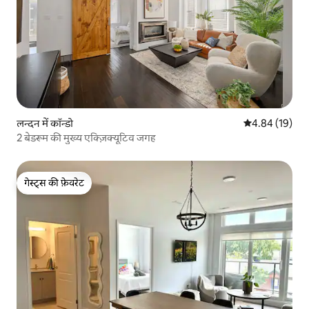
लन्दन में कॉन्डो
औसत रेटिंग 5 में 
4.84 (19)
2 बेडरूम की मुख्य एक्ज़िक्यूटिव जगह
गेस्ट्स की फ़ेवरेट
गेस्ट्स की फ़ेवरेट