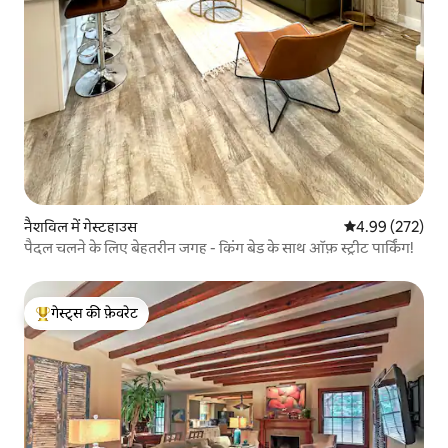
नैशविल में गेस्टहाउस
औसत रेटिंग 5 में स
4.99 (272)
पैदल चलने के लिए बेहतरीन जगह - किंग बेड के साथ ऑफ़ स्ट्रीट पार्किंग!
गेस्ट्स की फ़ेवरेट
गेस्ट्स का टॉप फ़ेवरेट