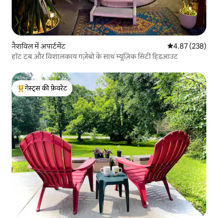
नैशविल में अपार्टमेंट
औसत रेटिंग 5 में स
4.87 (238)
हॉट टब और विशालकाय गज़ेबो के साथ म्यूज़िक सिटी हिडआउट
गेस्ट्स की फ़ेवरेट
गेस्ट्स का टॉप फ़ेवरेट