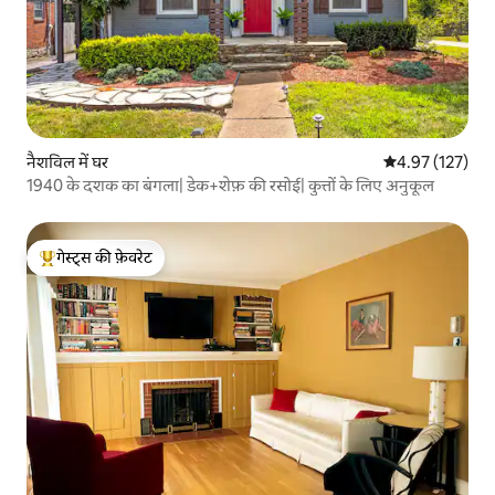
नैशविल में घर
औसत रेटिंग 5 में स
4.97 (127)
1940 के दशक का बंगला| डेक+शेफ़ की रसोई| कुत्तों के लिए अनुकूल
गेस्ट्स की फ़ेवरेट
गेस्ट्स का टॉप फ़ेवरेट