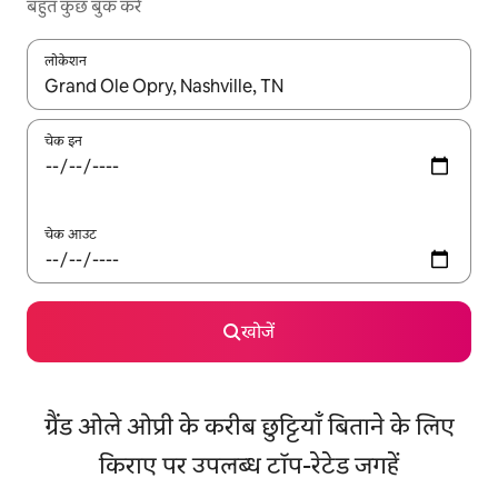
बहुत कुछ बुक करें
लोकेशन
नतीजों के उपलब्ध होने पर, अप और डाउन 'ऐरो की' का इस्तेमाल करके नेविगेट करें
चेक इन
चेक आउट
खोजें
ग्रैंड ओले ओप्री के करीब छुट्टियाँ बिताने के लिए
किराए पर उपलब्ध टॉप-रेटेड जगहें