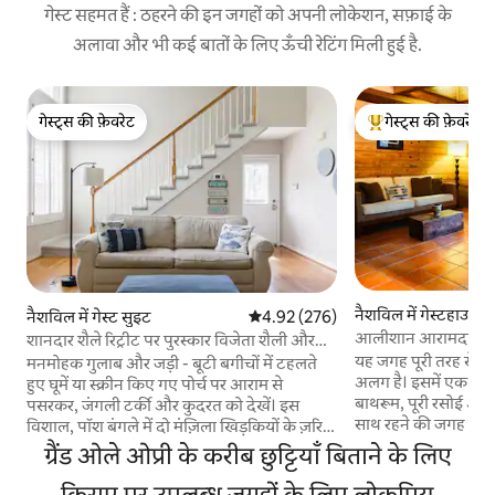
गेस्ट सहमत हैं : ठहरने की इन जगहों को अपनी लोकेशन, सफ़ाई के
अलावा और भी कई बातों के लिए ऊँची रेटिंग मिली हुई है.
गेस्ट्स की फ़ेवरेट
गेस्ट्स की फ़ेवरेट
गेस्ट्स की फ़ेवरेट
गेस्ट्स का टॉप फ़ेवरेट
नैशविल में गेस्टहाउस
नैशविल में गेस्ट सुइट
औसत रेटिंग 5 में से 4.92, 276 समीक्षाएँ
4.92 (276)
आलीशान आरामदायक ग
शानदार शैले रिट्रीट पर पुरस्कार विजेता शैली और
आराम
यह जगह पूरी तरह से नि
मनमोहक गुलाब और जड़ी - बूटी बगीचों में टहलते
अलग है। इसमें एक किंग
हुए घूमें या स्क्रीन किए गए पोर्च पर आराम से
बाथरूम, पूरी रसोई और 
पसरकर, जंगली टर्की और कुदरत को देखें। इस
साथ रहने की जगह है। म
विशाल, पॉश बंगले में दो मंज़िला खिड़कियों के ज़रिए
गुंबददार छत अपार्टमे
Cumberland River Valley के नज़ारे देखें।
ग्रैंड ओले ओप्री के करीब छुट्टियाँ बिताने के लिए
है। फर्श एक टेरा कोट्टा
अपनी स्वादिष्ट रसोई में भोजन का आनंद लें, फिर
जाता है; सजावट उज्ज्व
जकूज़ी टब में आराम से डुबकी लगाएँ। कल फिर से
किराए पर उपलब्ध जगहों के लिए लोकप्रिय