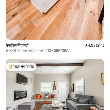
नैशविल में कॉन्डो
औसत रेटिंग 5 में स
4.93 (214)
लक्ज़री नैशविल कॉन्डो • स्लीप 10 • 3BR/3BA
गेस्ट्स की फ़ेवरेट
गेस्ट्स का टॉप फ़ेवरेट