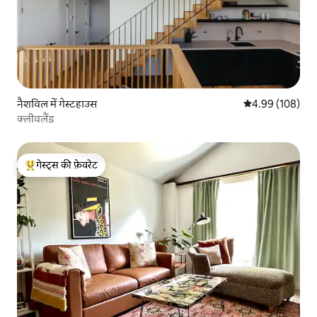
नैशविल में गेस्टहाउस
औसत रेटिंग 5 में स
4.99 (108)
क्लीवलैंड
गेस्ट्स की फ़ेवरेट
गेस्ट्स का टॉप फ़ेवरेट