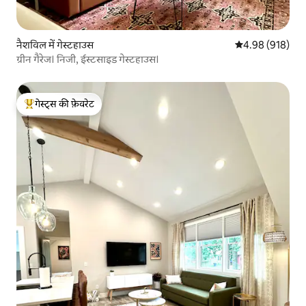
नैशविल में गेस्टहाउस
औसत रेटिंग 5 में स
4.98 (918)
ग्रीन गैरेज। निजी, ईस्टसाइड गेस्टहाउस।
गेस्ट्स की फ़ेवरेट
गेस्ट्स का टॉप फ़ेवरेट