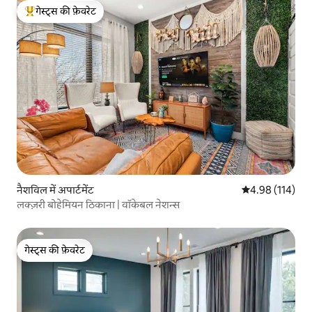
गेस्ट्स की फ़ेवरेट
गेस्ट्स का टॉप फ़ेवरेट
नैशविल में अपार्टमेंट
औसत रेटिंग 5 में स
4.98 (114)
लक्ज़री बोहेमियन ठिकाना | वॉकेबल नेशन्स
गेस्ट्स की फ़ेवरेट
गेस्ट्स की फ़ेवरेट