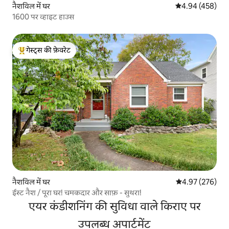
नैशविल में घर
औसत रेटिंग 5 में स
4.94 (458)
1600 पर व्हाइट हाउस
गेस्ट्स की फ़ेवरेट
गेस्ट्स का टॉप फ़ेवरेट
नैशविल में घर
औसत रेटिंग 5 में स
4.97 (276)
ईस्ट नैश / पूरा घर! चमकदार और साफ़ - सुथरा!
एयर कंडीशनिंग की सुविधा वाले किराए पर
उपलब्ध अपार्टमेंट