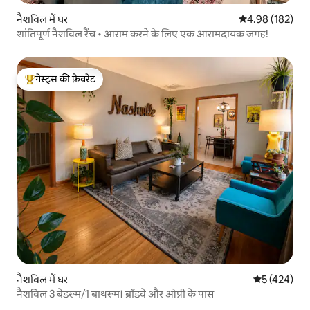
नैशविल में घर
औसत रेटिंग 5 में स
4.98 (182)
शांतिपूर्ण नैशविल रैंच • आराम करने के लिए एक आरामदायक जगह!
गेस्ट्स की फ़ेवरेट
गेस्ट्स का टॉप फ़ेवरेट
नैशविल में घर
औसत रेटिंग 5 मे
5 (424)
नैशविल 3 बेडरूम/1 बाथरूम। ब्रॉडवे और ओप्री के पास