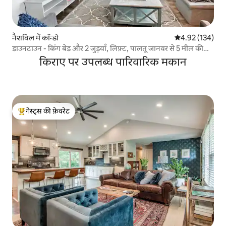
नैशविल में कॉन्डो
औसत रेटिंग 5 में स
4.92 (134)
डाउनटाउन - किंग बेड और 2 जुड़वाँ, लिफ़्ट, पालतू जानवर से 5 मील की
दूरी पर
किराए पर उपलब्ध पारिवारिक मकान
गेस्ट्स की फ़ेवरेट
गेस्ट्स का टॉप फ़ेवरेट