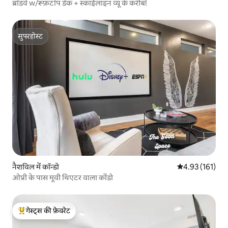
ब्रॉडवे w/रूफ़टॉप डेक + स्काईलाइन व्यू के करीब!
सुपरहोस्ट
सुपरहोस्ट
नैशविल में कॉन्डो
औसत रेटिंग 5 में स
4.93 (161)
ओप्री के पास मूवी थिएटर वाला कोंडो
गेस्ट्स की फ़ेवरेट
गेस्ट्स का टॉप फ़ेवरेट