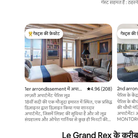
गेस्ट सहमत हैं : ठह
गेस्ट्स की फ़ेवरेट
गेस्ट्स की 
गेस्ट्स का टॉप फ़ेवरेट
गेस्ट्स की 
2nd arrond
1er arrondissement में अपार्ट
औसत रेटिंग 5 में से 4.96, 208
4.96 (208)
मेंट
मेंट
पेरिस के केंद्
लग्ज़री अपार्टमेंट पेरिस लूव्र
पेरिस के बी
18वीं सदी की एक मौजूदा इमारत में स्थित, एक प्रसिद्ध
की चौथी मंज
डिज़ाइनर द्वारा डिज़ाइन किया गया शानदार
अपार्टमेंट। 
अपार्टमेंट, जिसमें लिफ़्ट की सुविधा है और जो लूव्र
MONTORGUEUI
संग्रहालय और ओपेरा गार्नियर से कुछ ही मिनटों की
सेंटर और ओपे
पैदल दूरी पर स्थित है। शानदार स्टाइल में सजा हुआ,
और पैलेस रॉय
पूरी तरह सुसज्जित रसोई, रेन शॉवर वाले बाथरूम,
Le Grand Rex के करीब छु
30 मिनट की दूरी पर एयरपोर
बाथरोब, चप्पल और अनोखे खुले नज़ारे के साथ गर्म,