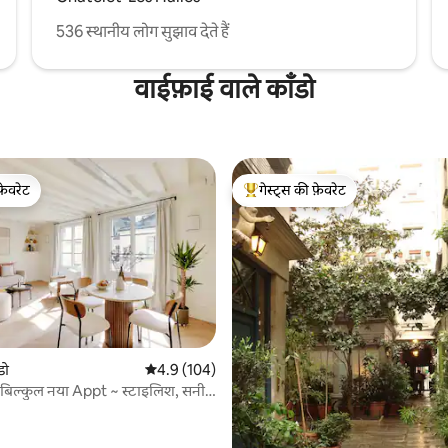
536 स्थानीय लोग सुझाव देते हैं
वाईफ़ाई वाले काँडो
फ़ेवरेट
गेस्ट्स की फ़ेवरेट
फ़ेवरेट
गेस्ट्स का टॉप फ़ेवरेट
डो
औसत रेटिंग 5 में से 4.9, 104 समीक्षाएँ
4.9 (104)
 बिल्कुल नया Appt ~ स्टाइलिश, सनी
 समीक्षाएँ
दायक