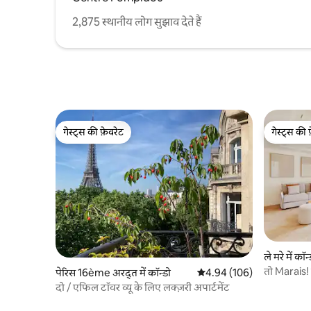
2,875 स्थानीय लोग सुझाव देते हैं
गेस्ट्स की फ़ेवरेट
गेस्ट्स की 
गेस्ट्स की फ़ेवरेट
गेस्ट्स की 
ले मरे में कॉन्
तो Marais!
पेरिस 16ème अरद्त में कॉन्डो
औसत रेटिंग 5 में से 4.94, 106
4.94 (106)
और आराम
दो / एफिल टॉवर व्यू के लिए लक्ज़री अपार्टमेंट