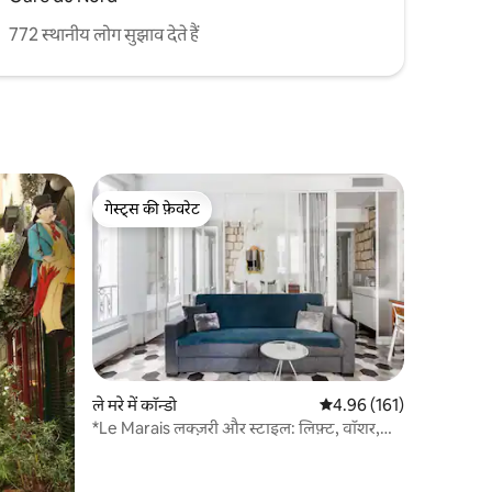
772 स्थानीय लोग सुझाव देते हैं
गेस्ट्स की फ़ेवरेट
गेस्ट्स की फ़ेवरेट
ले मरे में कॉन्डो
औसत रेटिंग 5 में से 4.96, 16
4.96 (161)
*Le Marais लक्ज़री और स्टाइल: लिफ़्ट, वॉशर,
ड्रायर