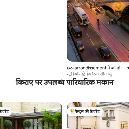
छठा arrondissement में कॉन्डो
औ
स्टूडियो नोट्रे डेम रिवर सीन व्यू
किराए पर उपलब्ध पारिवारिक मकान
फ़ेवरेट
गेस्ट्स की फ़ेवरेट
फ़ेवरेट
गेस्ट्स का टॉप फ़ेवरेट