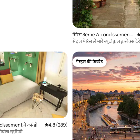
पेरिस 3ème Arrondissement
औ
में कॉन्डो
सेंट्रल पेरिस ले मारे ब्यूटीफ़ुल डुप्लेक्स टे
गेस्ट्स की फ़ेवरेट
गेस्ट्स की फ़ेवरेट
 समीक्षाएँ
issement में कॉन्डो
औसत रेटिंग 5 में से 4.8, 289 समीक्षाएँ
4.8 (289)
ोबीच स्टूडियो