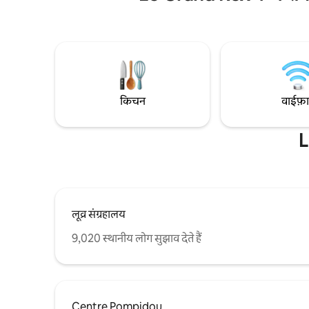
पहुँचना • चार्ल्स डी गॉल और ओरली हवाई अड्डे: ट्रेन
रोशन, शांत और वातानुकूलित माहौल में बेहद
से 45 मिनट, टैक्सी स
आरामदायक। मुफ़्त हाई-स्पीड वाई-फ़ाई। यह वही
लेस्ट: डायरेक्ट मेट
पेरिस है, जिसकी आपने हमेशा कल्पना की है। एक
सामने मेट्रो
भावपूर्ण पेरिस वाले घर में होटल जैसे आरामदायक
ठहरने का अनुभव।
किचन
वाईफ़
L
लूव्र संग्रहालय
9,020 स्थानीय लोग सुझाव देते हैं
Centre Pompidou