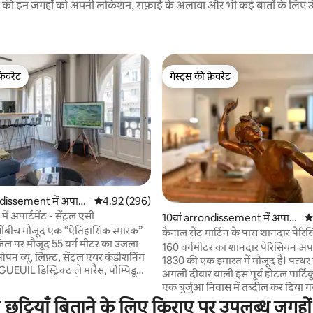
रने की इन जगहों को अपनी लोकेशन, सफ़ाई के अलावा और भी कई बातों के लिए ऊँची
फ़ेवरेट
गेस्ट्स की फ़ेवरेट
फ़ेवरेट
गेस्ट्स की फ़ेवरेट
issement में अपार्ट
औसत रेटिंग 5 में से 4.92, 296 समीक्षाएँ
4.92 (296)
 समीक्षाएँ
र में अपार्टमेंट - सेंट्रल एसी
10वां arrondissement में अपार्ट
औस
चोंबीच मौजूद एक “ऐतिहासिक स्मारक”
मेंट
कैनाल सेंट मार्टिन के पास शानदार पेरिस
़िल पर मौजूद 55 वर्ग मीटर का उजला
160 वर्गमीटर का शानदार पेरिसियन अपार
ओपन व्यू, लिफ़्ट, सेंट्रल एयर कंडीशनिंग
1830 की एक इमारत में मौजूद है। पत्थर
L डिस्ट्रिक्ट ले मारैस, पोम्पिडू
अगली दीवार वाली इस पूर्व होटल पार्टि
रा से 10 मिनट की पैदल दूरी पर लूव्रे
एक बुर्जुआ निवास में तब्दील कर दिया गय
ल से 15 मिनट की दूरी पर नोट्रे - डेम से
ऊँची मोल्डेड छतें और बड़े-बड़े कमरे हैं। सजावट में कई
ट्टियाँ बिताने के लिए किराए पर उपलब्ध जगहों 
्ट/रेलवे स्टेशन से