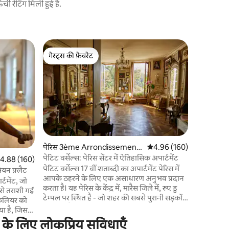
 रेटिंग मिली हुई है.
2nd arron
गेस्ट्स की फ़ेवरेट
गेस्ट्स
मेंट
मोंटॉर्गुएल 
गेस्ट्स की फ़ेवरेट
गेस्ट्स का
अपार्टमेंट
पेरिस के ब
अपार्टमेंट। आपको एक आरामदायक और
सुव्यवस्थित
के लिए बि
परिवार हों या दोस्त
वाली एक नई
माहौल शांत
है, जिसकी व
पेरिस 3ème Arrondissement
औसत रेटिंग 5 में से 4.96, 16
4.96 (160)
मेट्रो लाइ
में कॉन्डो
पेटिट वर्सेल्स: पेरिस सेंटर में ऐतिहासिक अपार्टमेंट
त रेटिंग 5 में से 4.88, 160 समीक्षाएँ
4.88 (160)
आसानी से पूरे
पेटिट वर्सेल्स 17 वीं शताब्दी का अपार्टमेंट पेरिस में
निषेध अपार्
ियन फ़्लैट
आपके ठहरने के लिए एक असाधारण अनुभव प्रदान
्टमेंट, जो
करता है। यह पेरिस के केंद्र में, मारैस जिले में, रुए डु
 से तराशी गई
टेम्पल पर स्थित है - जो शहर की सबसे पुरानी सड़कों
कुलियर को
में से एक है - टेम्पल स्क्वायर के असाधारण दृश्य के
ा है, जिसमें
साथ। अपार्टमेंट पूरी तरह से एक प्यार करने वाले जोड़े,
के लिए लोकप्रिय सुविधाएँ
एक लेखक या जीवन में प्रेरणा और उत्तेजना की तलाश