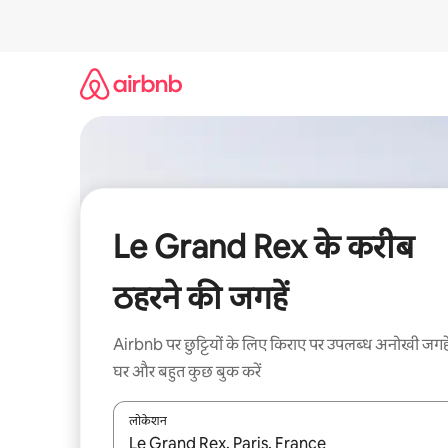
इसे
छोड़कर
सीधा
कॉन्टेंट
पर
जाएँ
Le Grand Rex के करीब
ठहरने की जगहें
Airbnb पर छुट्टियों के लिए किराए पर उपलब्ध अनोखी जगहे
घर और बहुत कुछ बुक करें
लोकेशन
नतीजों के उपलब्ध होने पर, अप और डाउन 'ऐरो की' का इस्तेमाल 