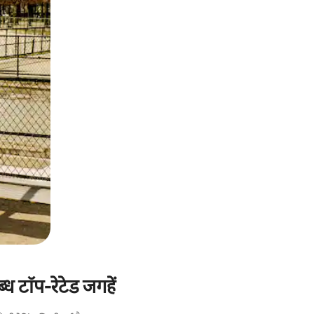
ध टॉप-रेटेड जगहें