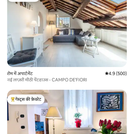
गेस्ट्स की फ़ेवरेट
रोम में अपार्टमेंट
औसत रेटिंग 5 में 
4.9 (500)
नई लग्ज़री मीठी पेंटहाउस - CAMPO DE'FIORI
गेस्ट्स की फ़ेवरेट
गेस्ट्स का टॉप फ़ेवरेट