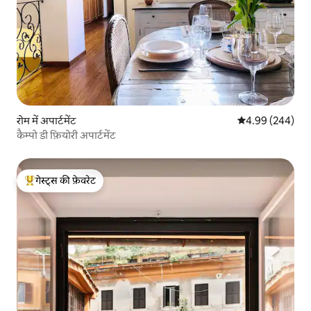
रोम में अपार्टमेंट
औसत रेटिंग 5 में स
4.99 (244)
कैम्पो डी फ़ियोरी अपार्टमेंट
गेस्ट्स की फ़ेवरेट
गेस्ट्स का टॉप फ़ेवरेट