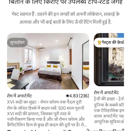
बिताने के लिए किराए पर उपलब्ध टॉप-रेटेड जगहें
गेस्ट सहमत हैं : ठहरने की इन जगहों को अपनी लोकेशन, सफ़ाई के
अलावा और भी कई बातों के लिए ऊँची रेटिंग मिली हुई है.
सुपरहोस्ट
गेस्ट्स की फ़ेवरेट
सुपरहोस्ट
गेस्ट्स का टॉप फ़ेवरेट
रोम में अपार्टमेंट
रोम में अपार्टमेंट
औसत रेटिंग 5 में से 4.83, 236 समीक्षाएँ
4.83 (236)
ट्रेवी की इच्छा - ट्रेवी
XVI-सदी का सुइट - रोमन फ़ोरम तक पैदल दूरी
दुनिया के सबसे प्रतिष्ठि
रोम के जीवंत हिस्से में कदम रखें: 500 साल पुरानी
एक ऐतिहासिक इमारत क
XVI सदी की इमारत, जिसका पूरी तरह से
वाला अपार्टमेंट पहली 
नवीनीकरण किया गया है और जो रोमन फ़ोरम और
आधुनिक सुविधाओं और ए
कैपिटोलिन हिल से कुछ ही कदम की दूरी पर है। रोम
दावा करता है, जो अल्फ़्
के सबसे अच्छे Airbnb में से एक के रूप में चुना गया।