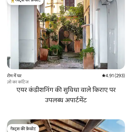
गेस्ट्स की फ़ेवरेट
गेस्ट्स का टॉप फ़ेवरेट
रोम में घर
औसत रेटिंग 5 में स
4.91 (293)
ज़ो का कॉटेज
एयर कंडीशनिंग की सुविधा वाले किराए पर
उपलब्ध अपार्टमेंट
गेस्ट्स की फ़ेवरेट