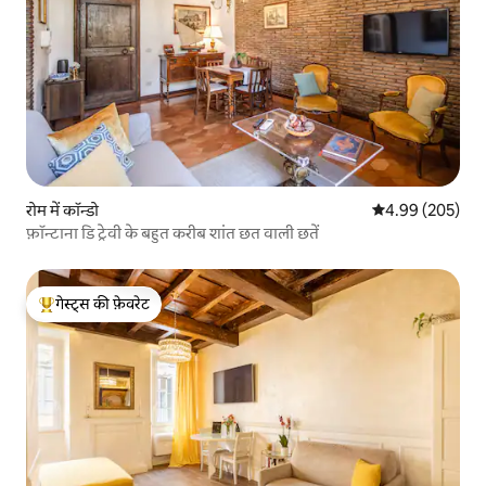
रोम में कॉन्डो
औसत रेटिंग 5 में स
4.99 (205)
फ़ॉन्टाना डि ट्रेवी के बहुत करीब शांत छत वाली छतें
गेस्ट्स की फ़ेवरेट
गेस्ट्स का टॉप फ़ेवरेट