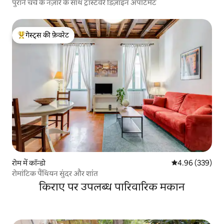
पुराने चर्च के नज़ारे के साथ ट्रास्टेवेरे डिज़ाइन अपार्टमेंट
गेस्ट्स की फ़ेवरेट
गेस्ट्स का टॉप फ़ेवरेट
रोम में कॉन्डो
औसत रेटिंग 5 में स
4.96 (339)
रोमांटिक पैंथियन सुंदर और शांत
किराए पर उपलब्ध पारिवारिक मकान