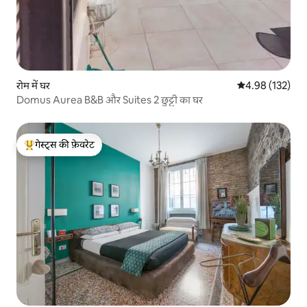
रोम में घर
औसत रेटिंग 5 में स
4.98 (132)
Domus Aurea B&B और Suites 2 छुट्टी का घर
गेस्ट्स की फ़ेवरेट
गेस्ट्स का टॉप फ़ेवरेट