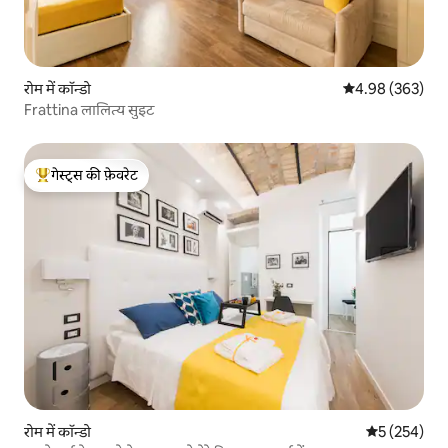
रोम में कॉन्डो
औसत रेटिंग 5 में स
4.98 (363)
Frattina लालित्य सुइट
गेस्ट्स की फ़ेवरेट
गेस्ट्स का टॉप फ़ेवरेट
रोम में कॉन्डो
औसत रेटिंग 5 मे
5 (254)