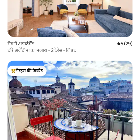
रोम में अपार्टमेंट
औसत रेटिंग 5 
5 (29)
टोरे अर्जेंटीना का नज़ारा • 2 टेरेस • लिफ़्ट
गेस्ट्स की फ़ेवरेट
गेस्ट्स का टॉप फ़ेवरेट