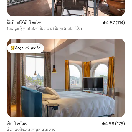
कैंपो मार्जियो में लॉफ़्ट
औसत रेटिंग 5 में स
4.87 (114)
पियाज़ा डेल पोपोलो के नज़ारों के साथ ग्रीन टेरेस
गेस्ट्स की फ़ेवरेट
गेस्ट्स का टॉप फ़ेवरेट
रोम में लॉफ़्ट
औसत रेटिंग 5 में स
4.98 (179)
बेस्ट कलेक्शन लॉफ़्ट रूफ़ टॉप