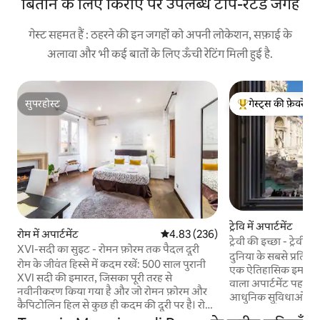
बिताने के लिए किराए पर उपलब्ध टॉप-रेटेड जगहें
गेस्ट सहमत हैं : ठहरने की इन जगहों को अपनी लोकेशन, सफ़ाई के
अलावा और भी कई बातों के लिए ऊँची रेटिंग मिली हुई है.
सुपरहोस्ट
गेस्ट्स की फ़ेवरेट
सुपरहोस्ट
गेस्ट्स का टॉप फ़ेवरेट
ट्रेवि में अपार्टमेंट
रोम में अपार्टमेंट
औसत रेटिंग 5 में से 4.83, 236 समीक्षाएँ
4.83 (236)
ट्रेवी की इच्छा - ट्रेवी
XVI-सदी का सुइट - रोमन फ़ोरम तक पैदल दूरी
दुनिया के सबसे प्रतिष्ठि
रोम के जीवंत हिस्से में कदम रखें: 500 साल पुरानी
एक ऐतिहासिक इमारत क
XVI सदी की इमारत, जिसका पूरी तरह से
वाला अपार्टमेंट पहली 
नवीनीकरण किया गया है और जो रोमन फ़ोरम और
आधुनिक सुविधाओं और ए
कैपिटोलिन हिल से कुछ ही कदम की दूरी पर है। रोम
दावा करता है, जो अल्फ़्
के सबसे अच्छे Airbnb में से एक के रूप में चुना गया।