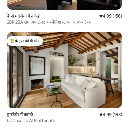
कैंपो मार्जियो में कॉन्डो
औसत रेटिंग 5 में स
4.99 (156)
2BR 2BA रोम अपार्टमेंट + स्पैनिश स्टेप्स के ऊपर टेरेस
गेस्ट्स की फ़ेवरेट
गेस्ट्स का टॉप फ़ेवरेट
ट्रास्टेवेर में कॉन्डो
औसत रेटिंग 5 में स
4.99 (193)
La Casetta Al Mattonato