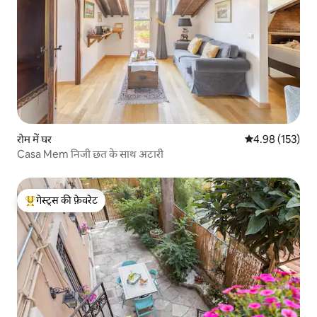
रोम में घर
औसत रेटिंग 5 में स
4.98 (153)
Casa Mem निजी छत के साथ अटारी
गेस्ट्स की फ़ेवरेट
गेस्ट्स का टॉप फ़ेवरेट