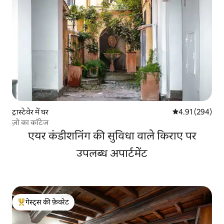
ट्रास्टेवेर में घर
औसत रेटिंग 5 में स
4.91 (294)
ज़ो का कॉटेज
एयर कंडीशनिंग की सुविधा वाले किराए पर
उपलब्ध अपार्टमेंट
गेस्ट्स की फ़ेवरेट
गेस्ट्स का टॉप फ़ेवरेट