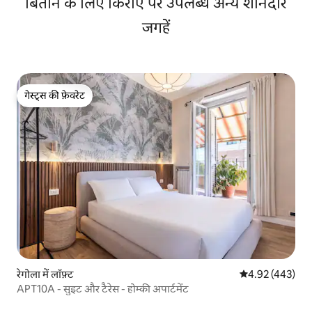
बिताने के लिए किराए पर उपलब्ध अन्य शानदार
जगहें
गेस्ट्स की फ़ेवरेट
गेस्ट्स की फ़ेवरेट
रेगोला में लॉफ़्ट
औसत रेटिंग 5 में स
4.92 (443)
APT10A - सुइट और टैरेस - होम्की अपार्टमेंट