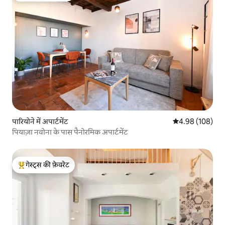
पारियोने में अपार्टमेंट
औसत रेटिंग 5 में स
4.98 (108)
पियाज़ा नवोना के पास पैनोरमिक अपार्टमेंट
गेस्ट्स की फ़ेवरेट
गेस्ट्स का टॉप फ़ेवरेट