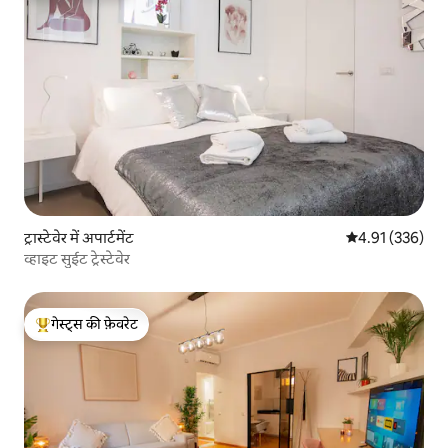
ट्रास्टेवेर में अपार्टमेंट
औसत रेटिंग 5 में स
4.91 (336)
व्हाइट सुईट ट्रेस्टेवेर
गेस्ट्स की फ़ेवरेट
गेस्ट्स का टॉप फ़ेवरेट