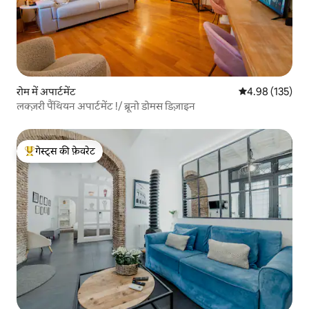
रोम में अपार्टमेंट
औसत रेटिंग 5 में स
4.98 (135)
लक्ज़री पैंथियन अपार्टमेंट !/ ब्रूनो डोमस डिज़ाइन
गेस्ट्स की फ़ेवरेट
गेस्ट्स का टॉप फ़ेवरेट