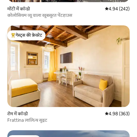
मोंटी में कॉन्डो
औसत रेटिंग 5 में स
4.94 (242)
कोलोसियम व्यू वाला खूबसूरत पेंटहाउस
गेस्ट्स की फ़ेवरेट
गेस्ट्स का टॉप फ़ेवरेट
रोम में कॉन्डो
औसत रेटिंग 5 में स
4.98 (363)
Frattina लालित्य सुइट