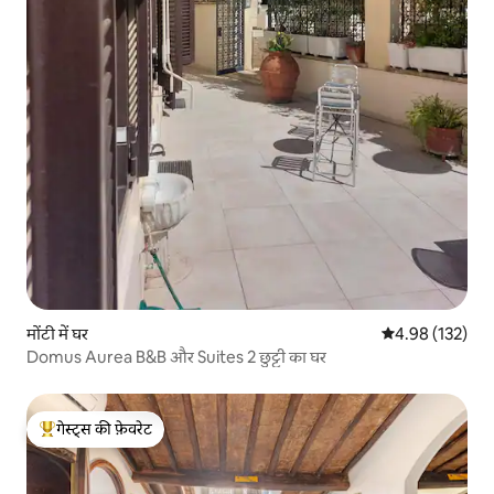
मोंटी में घर
औसत रेटिंग 5 में स
4.98 (132)
Domus Aurea B&B और Suites 2 छुट्टी का घर
गेस्ट्स की फ़ेवरेट
गेस्ट्स का टॉप फ़ेवरेट