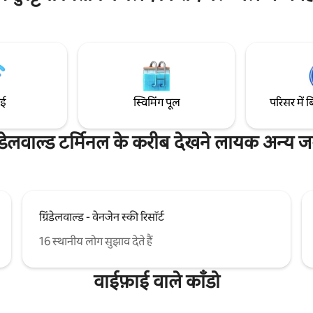
ैं सभी को ग्रिंडेलवाल्ड और इसके महान
मास्टर बीआर, सेंट्रल हीटिंग, पूरी तरह से
ाने के लिए प्रोत्साहित करना चाहता हूं।
किचन, बगीचा, तेज़ वायरलेस, ∙ स्मार्ट 
 आदर्श छुट्टी अपार्टमेंट के लिए तैयार
चैनल, नेटफ़्लिक्स, ब्लूटूथ म्यूज़िक बॉक
चादरें और 1 मुफ़्त कार पार्क।
ाई
स्विमिंग पूल
परिसर में ब
रिंडेलवाल्ड टर्मिनल के करीब देखने लायक अन्य जग
ग्रिंडेलवाल्ड - वेनजेन स्की रिसॉर्ट
16 स्थानीय लोग सुझाव देते हैं
वाईफ़ाई वाले काँडो