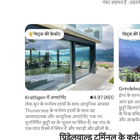
गेस्ट सहमत हैं : ठह
गेस्ट्स की फ़ेवरेट
गेस्ट्स की 
गेस्ट्स का टॉप फ़ेवरेट
गेस्ट्स की 
Grindelwald
ईगर के शानद
Krattigen में अपार्टमेंट
औसत रेटिंग 5 में से 4.97, 451
4.97 (451)
आप इस आराम
लेक थून के मनोरम दृश्यों के साथ आधुनिक आवास
छुट्टी बिता
Thunersee के मनोरम दृश्यों के साथ यह
के विश्व प्रस
आरामदायक और आधुनिक अपार्टमेंट एक नए
और आश्चर्यच
पुनर्निर्मित छुट्टी घर के भूतल पर स्थित है। यह गांव के
गर्मियों के व
एक शांत हिस्से में स्थित है और पहाड़ों और झीलों के
सभी लाभों 
भ्रमण के लिए शुरुआती बिंदु है। 4 पर्स के लिए
ग्रिंडेलवाल्ड टर्मिनल के क
बड़ा अपार्ट