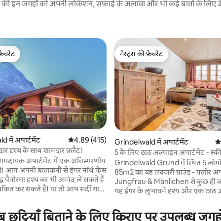
रने की इन जगहों को अपनी लोकेशन, सफ़ाई के अलावा और भी कई बातों के लिए ऊँची
फ़ेवरेट
गेस्ट्स की फ़ेवरेट
फ़ेवरेट
गेस्ट्स की फ़ेवरेट
 में अपार्टमेंट
औसत रेटिंग 5 में से 4.89, 415 समीक्षाएँ
4.89 (415)
Grindelwald में अपार्टमेंट
औस
ार दृश्य के साथ शानदार फ़्लैट!
5 के लिए ठाठ अल्पाइन अपार्टमेंट - स्क
 समीक्षाएँ
दायक अपार्टमेंट में एक अविस्मरणीय
एकदम सही
Grindelwald Grund में स्थित 5 लोगों
एंगे। आप अपनी बालकनी से ईगर नॉर्थ फेस
85m2 का यह लक्जरी ग्राउंड - फ्लोर अपार
िद्ध पैनोरमा दृश्य का भी आनंद ले सकते हैं
Jungfrau & Mänlichen से कुछ ही कद
कित कर सकते हैं। या तो आप सर्दी या
यह ईगर के लुभावने दृश्य और एक ठाठ 
्यक्ति हैं, यह जगह स्विस माउंटेन वर्ल्ड के
शैली में एक प्रामाणिक उच्च स्तरीय स्व
का आनंद लेने के लिए एकदम सही है।
प्रदान करता है। आपके ठहरने के दौरान ब
रीब छुट्टियाँ बिताने के लिए किराए पर उपलब्ध जगह
मेंट दुनिया भर के लोगों के लिए एकदम
क्वालिटी की सामग्री, डिज़ाइन फ़र्नीचर, 