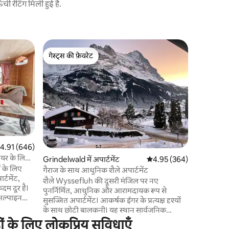
 रेटिंग मिली हुई है.
Grindelwal
गेस्ट्स की फ़ेवरेट
गेस्ट्स की
पैनोरमिक अ
गेस्ट्स की फ़ेवरेट
गेस्ट्स की
शैले
Chalet Stö
नया रेनोवेट
पूरी तरह स
शांतिपूर्ण 
अल्पाइन के
ग्रिंडेलवाल्
आरामदायक औ
करने या स्थ
त रेटिंग 5 में से 4.91, 646 समीक्षाएँ
4.91 (646)
जीने के लि
ीयर के लिए
Grindelwald में अपार्टमेंट
औसत रेटिंग 5 में से 4.95, 36
4.95 (364)
लिए एक ऐसी
 के लिए
का सुंदर मेल
गैराज के साथ आधुनिक शैले अपार्टमेंट
्टमेंट,
शैले Wyssefluh की दूसरी मंजिल पर नए
म दूर है।
पुनर्निर्मित, आधुनिक और आरामदायक रूप से
अल्पाइन
सुसज्जित अपार्टमेंट। आकर्षक ईगर के प्रत्यक्ष दृश्यों
िस अनुभव
के साथ छोटी बालकनी। यह स्थान सार्वजनिक
ढ़िया
परिवहन और कार द्वारा बहुत सुलभ है। शैले गांव के
ों के लिए लोकप्रिय सुविधाएँ
एन - सुइट