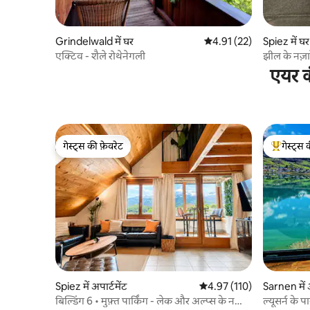
Grindelwald में घर
औसत रेटिंग 5 में से 4.91, 22
4.91 (22)
Spiez में घर
एक्टिव - शैले रोथेनेगली
झील के नज़ा
एयर क
गेस्ट्स की फ़ेवरेट
गेस्ट्स 
गेस्ट्स की फ़ेवरेट
गेस्ट्स का 
Spiez में अपार्टमेंट
औसत रेटिंग 5 में से 4.97, 110
4.97 (110)
Sarnen में अ
बिल्डिंग 6 • मुफ़्त पार्किंग - लेक और अल्प्स के नज़ारे
ल्यूसर्न के 