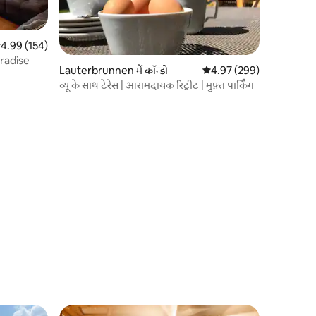
सत रेटिंग 5 में से 4.99, 154 समीक्षाएँ
4.99 (154)
paradise
Lauterbrunnen में कॉन्डो
औसत रेटिंग 5 में से 4.97, 299
4.97 (299)
व्यू के साथ टेरेस | आरामदायक रिट्रीट | मुफ़्त पार्किंग