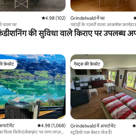
 समीक्षाएँ
औसत रेटिंग 5 में से 4.98, 102 समीक्षाएँ
4.98 (102)
Grindelwald में घर
औ
रे वाला घर
पहाड़ों के नज़ारों वाला आकर्षक फ़ार्महा
ंडीशनिंग की सुविधा वाले किराए पर उपलब्ध अपार
की फ़ेवरेट
गेस्ट्स की फ़ेवरेट
टॉप फ़ेवरेट
गेस्ट्स की फ़ेवरेट
 समीक्षाएँ
पार्टमेंट
औसत रेटिंग 5 में से 4.98, 1,068 समीक्षाएँ
4.98 (1,068)
Grindelwald में अपार्टमेंट
औस
पास विला विलेन|लेकफ़्रंट पर लगा लग्ज़री
स्टूडियो एक बेस्टर लेज है।