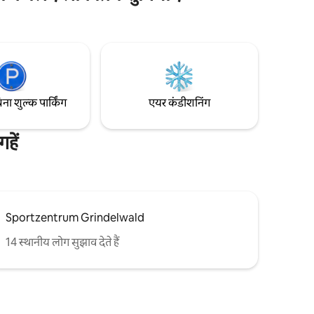
केंद्र के अंत में स्थित है, फर्स्टगोंडेल के घाटी स्टेशन से
 सुसज्जित
केवल 300 मीटर की दूरी पर है। फर्स्ट स्की रिज़ॉर्ट का
टीवी w/100+
एक वैली रन अपार्टमेंट से 200 मीटर की दूरी पर है।
्स, तौलिए,
हम एक अतिरिक्त प्लस के रूप में इलेक्ट्रिक कारों के
लिए चार्जिंग सुविधाओं के साथ एक निजी गेराज
देखते हैं।
िना शुल्क पार्किंग
एयर कंडीशनिंग
हें
Sportzentrum Grindelwald
14 स्थानीय लोग सुझाव देते हैं