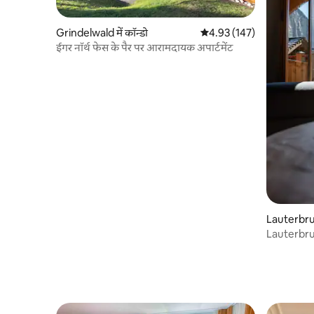
Grindelwald में कॉन्डो
औसत रेटिंग 5 में से 4.93, 147
4.93 (147)
ईगर नॉर्थ फेस के पैर पर आरामदायक अपार्टमेंट
Lauterbrun
Lauterbrun
अपार्टमेंट