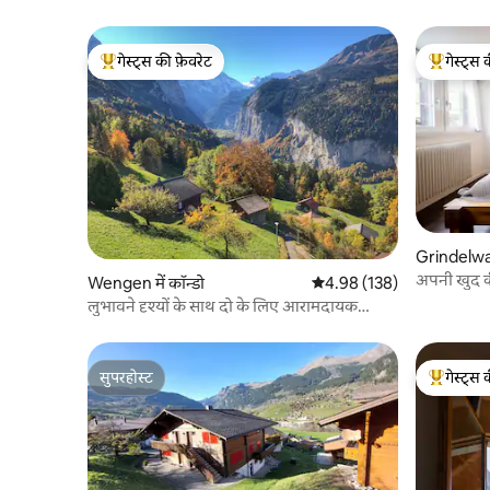
गेस्ट्स की फ़ेवरेट
गेस्ट्स 
गेस्ट्स का टॉप फ़ेवरेट
गेस्ट्स का 
Grindelwald
अपनी खुद की
Wengen में कॉन्डो
औसत रेटिंग 5 में से 4.98, 138
4.98 (138)
लुभावने दृश्यों के साथ दो के लिए आरामदायक
अपार्टमेंट
सुपरहोस्ट
गेस्ट्स 
सुपरहोस्ट
गेस्ट्स का 