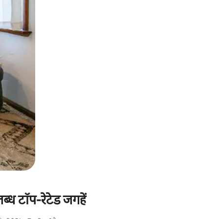
ब्ध टॉप-रेटेड जगहें