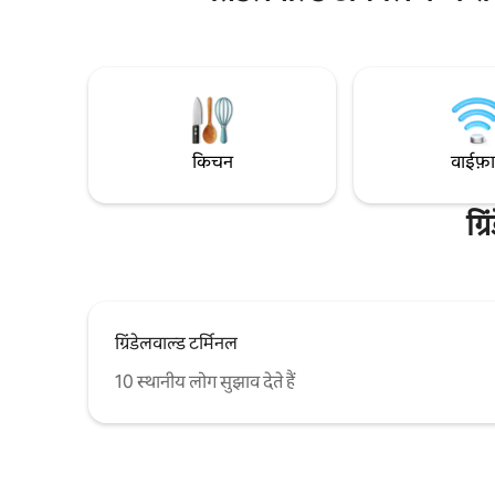
आदर्श। झील के दृश्य और 2 सूरज लाउंजर्स के साथ
सही है और म
छत, लकड़ी के 1 बॉक्स के साथ बड़े बारबेक्यू क्षेत्र
वातावरण पर ज
Incl। नयनाभिराम नक्शा (विभिन्न छूट) आस - पास:
क्या आप अपने
Krattigen Dorf/Post बस स्टेशन (4 मिनट की
हैं?
पैदल दूरी पर), गाँव की दुकान, खेल का मैदान, लंबी
पैदल यात्रा के निशान, Thun, Spiez, Aeschi,
Interlaken, Beatenberg, बर्न
किचन
वाईफ़
ग्
ग्रिंडेलवाल्ड टर्मिनल
10 स्थानीय लोग सुझाव देते हैं