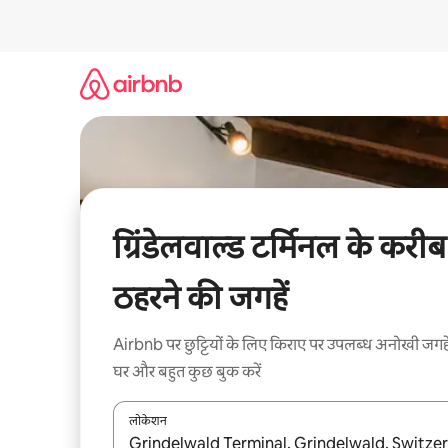
इसे
छोड़कर
सीधा
कॉन्टेंट
पर
जाएँ
ग्रिंडेलवाल्ड टर्मिनल के करीब
ठहरने की जगहें
Airbnb पर छुट्टियों के लिए किराए पर उपलब्ध अनोखी जगहे
घर और बहुत कुछ बुक करें
लोकेशन
नतीजों के उपलब्ध होने पर, अप और डाउन 'ऐरो की' का इस्तेमाल 