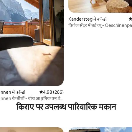
 समीक्षाएँ
Kandersteg में कॉन्डो
औ
विलेज सेंटर में बर्ड व्यू - Oeschinen
nen में कॉन्डो
औसत रेटिंग 5 में से 4.98, 266 समीक्षाएँ
4.98 (266)
nen के बीचों - बीच आधुनिक वन बेड
किराए पर उपलब्ध पारिवारिक मकान