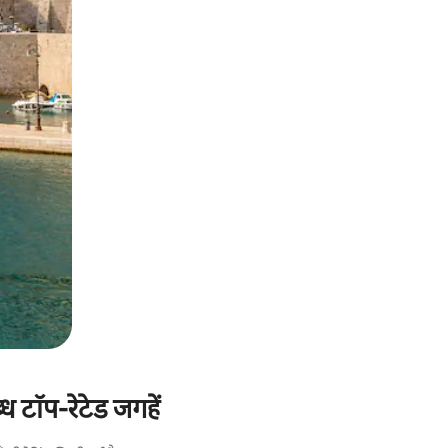
 टॉप-रेटेड जगहें