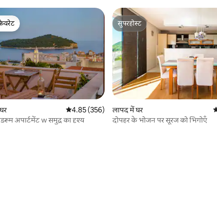
फ़ेवरेट
सुपरहोस्ट
फ़ेवरेट
सुपरहोस्ट
ं घर
औसत रेटिंग 5 में से 4.85, 356 समीक्षाएँ
4.85 (356)
लापद में घर
औ
डरूम अपार्टमेंट w समुद्र का दृश्य
दोपहर के भोजन पर सूरज को भिगोएँ
 समीक्षाएँ