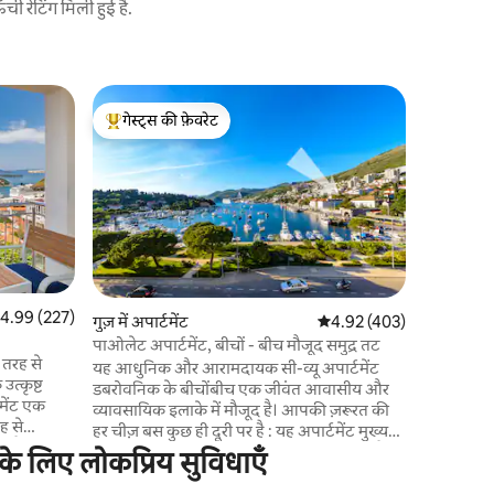
 रेटिंग मिली हुई है.
डुब्रोव्निक मे
गेस्ट्स की फ़ेवरेट
गेस्ट्स
अपार्टमेंट 
गेस्ट्स का टॉप फ़ेवरेट
गेस्ट्स का
आधुनिक 2 
सही जगह 
शहर की दीव
कदम दूर, पु
दृश्यों के 
टॉयलेट, पू
विशिष्ट भोज
छत की जादु
की अनदेखी है
त रेटिंग 5 में से 4.99, 227 समीक्षाएँ
4.99 (227)
गुज़ में अपार्टमेंट
औसत रेटिंग 5 में से 4.92, 40
4.92 (403)
ऊपर स्थित,
पैदल दूरी पर
पाओलेट अपार्टमेंट, बीचों - बीच मौजूद समुद्र तट
ी तरह से
यह आधुनिक और आरामदायक सी-व्यू अपार्टमेंट
उत्कृष्ट
डबरोवनिक के बीचोंबीच एक जीवंत आवासीय और
मेंट एक
व्यावसायिक इलाके में मौजूद है। आपकी ज़रूरत की
ह से
हर चीज़ बस कुछ ही दूरी पर है : यह अपार्टमेंट मुख्य
 है जहाँ
ग्रीन मार्केट, किराना स्टोर, बस स्टेशन, बंदरगाह, बैंक,
के लिए लोकप्रिय सुविधाएँ
ं। हम जगह के
शॉपिंग मॉल और कई तरह के रेस्टोरेंट से 250 मीटर
टन या दैनिक
की दूरी पर है। फ़्लैट के आस-पास के इलाके में