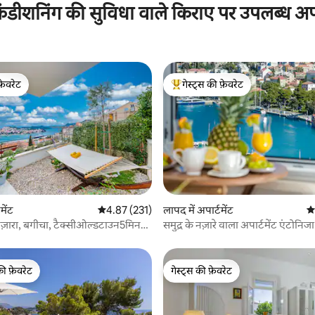
ंडीशनिंग की सुविधा वाले किराए पर उपलब्ध अपार
फ़ेवरेट
गेस्ट्स की फ़ेवरेट
फ़ेवरेट
गेस्ट्स का टॉप फ़ेवरेट
 समीक्षाएँ
लापद में अपार्टमेंट
औस
टमेंट
औसत रेटिंग 5 में से 4.87, 231 समीक्षाएँ
4.87 (231)
समुद्र के नज़ारे वाला अपार्टमेंट एंटोनिजा
ा नज़ारा, बगीचा, टैक्सीओल्डटाउन5मिनट,
की फ़ेवरेट
गेस्ट्स की फ़ेवरेट
टॉप फ़ेवरेट
गेस्ट्स की फ़ेवरेट