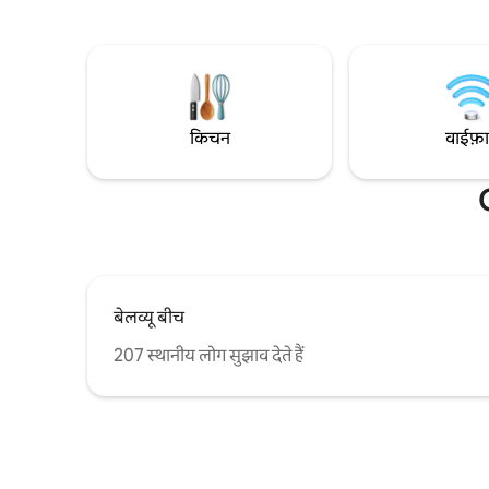
अपने दृष्टिक
स्टेशन, स्थानीय बस स्टेशन, रेस्तरां, पास के द्वीपों के
दिया है। घर से दूर अपने घर का आनंद लें, हम अपनी
लिए बंदरगाह के करीब, पुराना शहर मेरी जगह से 1
गर्मजोशी से
किमी दूर है। यह जोड़ों, अकेले एडवेंचर करने वालों,
करने के लिए
व्यावसायिक यात्रियों और परिवारों (बच्चों के साथ) के
लिए अच्छा है।
किचन
वाईफ़
बेलव्यू बीच
207 स्थानीय लोग सुझाव देते हैं