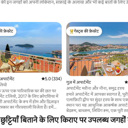
रने की इन जगहों को अपनी लोकेशन, सफ़ाई के अलावा और भी कई बातों के लिए ऊँची
की फ़ेवरेट
गेस्ट्स की फ़ेवरेट
टॉप फ़ेवरेट
गेस्ट्स का टॉप फ़ेवरेट
ं अपार्टमेंट
औसत रेटिंग 5 में से 5.0, 334 समीक्षाएँ
5.0 (334)
 समीक्षाएँ
गुज़ में अपार्टमेंट
औस
टलियो
अपार्टमेंट मरीना और नीना, समुद्र दृश्य
 के ऊपर एक पारिवारिक घर की छत पर
हमारे अपार्टमेंट में आपका स्वागत है, पूर
मेंट टलियो, 2017 के लिए क्रोएशिया में
एलाफ़िटी द्वीप पर सुंदर दृश्य के साथ एक 
टारी अपार्टमेंट के रूप में होम और डिज़ाइन
स्थान पर। यह आधुनिक आकर्षक अपार्ट
ुरस्कार का गौरवशाली विजेता है। हमें
बेडरूम, बाथरूम, लिविंग रूम, एक पूरी तर
ि पर बेहद गर्व है क्योंकि यह एक
सुसज्जित रसोई और बालकनी प्रदान करता
्टियाँ बिताने के लिए किराए पर उपलब्ध जगहों 
्ञापन) उद्यम है जहाँ हमने अपनी जगह को
आप अद्भुत सूर्यास्त का आनंद ले सकते है
े में किसी भी पेशेवर सहायता के बिना
बारे में किसी भी जानकारी, शहर के पर्य