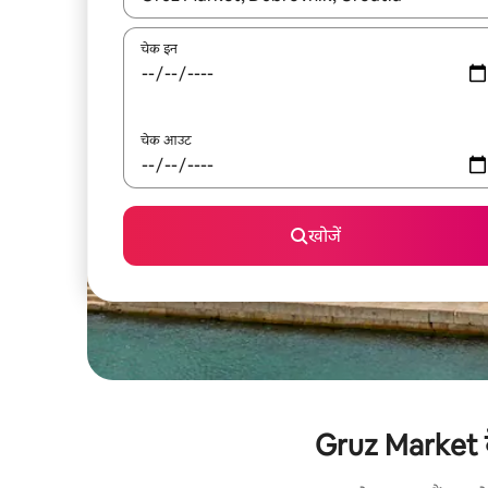
चेक इन
चेक आउट
खोजें
Gruz Market के 