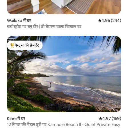
Wailuku में घर
औसत रेटिंग 5 में स
4.95 (244)
चर्च स्ट्रीट पर ब्लू डोर | दो बेडरूम वाला विशाल घर
गेस्ट्स की फ़ेवरेट
गेस्ट्स का टॉप फ़ेवरेट
Kihei में घर
औसत रेटिंग 5 में स
4.97 (159)
12 मिनट की पैदल दूरी पर Kamaole Beach II - Quiet Private Easy