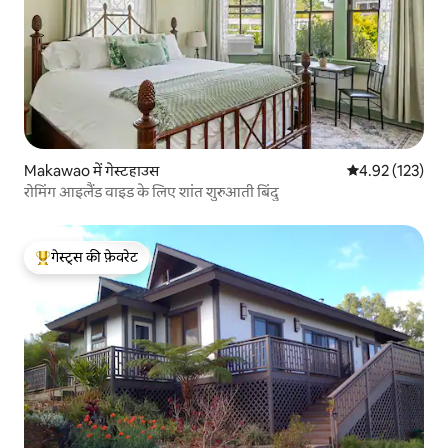
Makawao में गेस्टहाउस
औसत रेटिंग 5 में स
4.92 (123)
रोमिंग आइलैंड वाइड के लिए शांत शुरुआती बिंदु
गेस्ट्स की फ़ेवरेट
गेस्ट्स का टॉप फ़ेवरेट