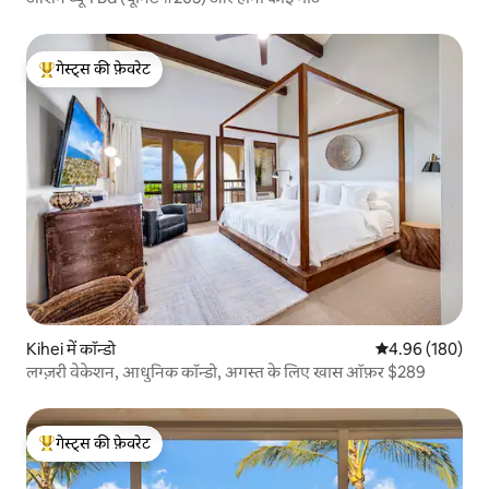
गेस्ट्स की फ़ेवरेट
गेस्ट्स का टॉप फ़ेवरेट
Kihei में कॉन्डो
औसत रेटिंग 5 में स
4.96 (180)
लग्ज़री वेकेशन, आधुनिक कॉन्डो, अगस्त के लिए खास ऑफ़र $289
गेस्ट्स की फ़ेवरेट
गेस्ट्स का टॉप फ़ेवरेट