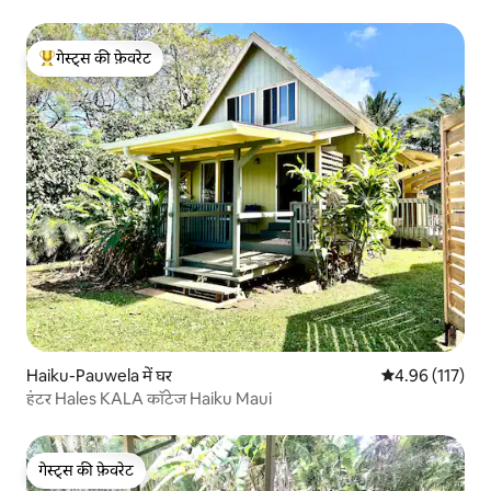
गेस्ट्स की फ़ेवरेट
गेस्ट्स का टॉप फ़ेवरेट
Haiku-Pauwela में घर
औसत रेटिंग 5 में स
4.96 (117)
हंटर Hales KALA कॉटेज Haiku Maui
गेस्ट्स की फ़ेवरेट
गेस्ट्स की फ़ेवरेट