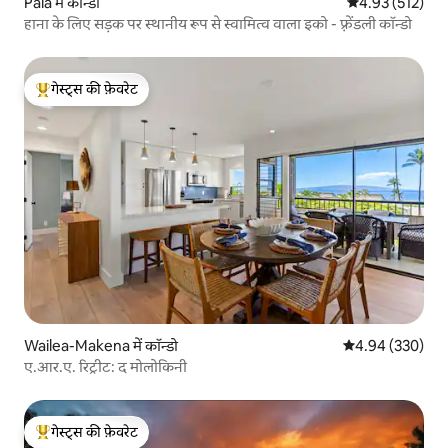
Paia में कॉन्डो
औसत रेटिंग 5 में स
4.93 (512)
हाना के लिए सड़क पर स्थानीय रूप से स्वामित्व वाला इको - फ़्रेंडली कॉन्डो
गेस्ट्स की फ़ेवरेट
गेस्ट्स का टॉप फ़ेवरेट
Wailea-Makena में कॉन्डो
औसत रेटिंग 5 में स
4.94 (330)
ए.आर.ए. रिट्रीट: द मोलोकिनी
गेस्ट्स की फ़ेवरेट
गेस्ट्स का टॉप फ़ेवरेट