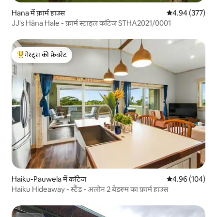
Hana में फ़ार्म हाउस
औसत रेटिंग 5 में स
4.94 (377)
JJ's Hāna Hale - फ़ार्म स्टाइल कॉटेज STHA2021/0001
गेस्ट्स की फ़ेवरेट
गेस्ट्स का टॉप फ़ेवरेट
Haiku-Pauwela में कॉटेज
औसत रेटिंग 5 में स
4.96 (104)
Haiku Hideaway - स्टैंड - अलोन 2 बेडरूम का फ़ार्म हाउस