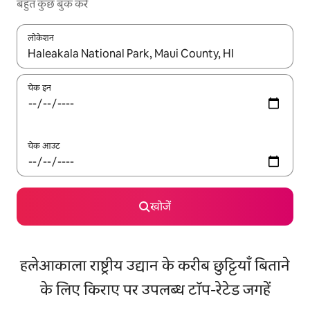
बहुत कुछ बुक करें
लोकेशन
नतीजों के उपलब्ध होने पर, अप और डाउन 'ऐरो की' का इस्तेमाल करके नेविगेट करें
चेक इन
चेक आउट
खोजें
हलेआकाला राष्ट्रीय उद्यान के करीब छुट्टियाँ बिताने
के लिए किराए पर उपलब्ध टॉप-रेटेड जगहें