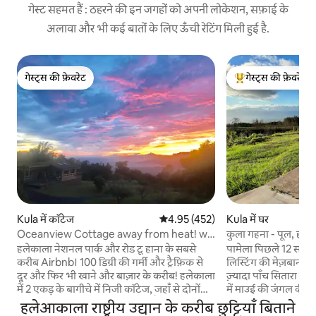
गेस्ट सहमत हैं : ठहरने की इन जगहों को अपनी लोकेशन, सफ़ाई के
अलावा और भी कई बातों के लिए ऊँची रेटिंग मिली हुई है.
गेस्ट्स की फ़ेवरेट
गेस्ट्स की फ़ेवरेट
गेस्ट्स की फ़ेवरेट
गेस्ट्स का टॉप फ़ेवरेट
Kula में कॉटेज
औसत रेटिंग 5 में से 4.95, 452 समीक्षाएँ
4.95 (452)
Kula में घर
Oceanview Cottage away from heat! w/
कुला गहना - पूल, हॉट
County Permit
हलेकाला नेशनल पार्क और रोड टू हाना के सबसे
पामेला पिछले 12 सालों 
करीब Airbnb। 100 डिग्री की गर्मी और ट्रैफ़िक से
लिस्टिंग की मेज़बानी कर
दूर और फिर भी खाने और बाज़ार के करीब! हलेकाला
ज़्यादा पाँच सितारा समी
में 2 एकड़ के बागीचे में निजी कॉटेज, जहाँ से दोनों
में माउई की जंगल की आग
तरफ़ के तटों का नज़ारा दिखाई देता है (दोनों तरफ़ से
जलकर राख हो गया। हमन
हलेआकाला राष्ट्रीय उद्यान के करीब छुट्टियाँ बिताने
समुद्र का नज़ारा, जो किसी दूसरे द्वीप पर नहीं मिलता)
बनाना पूरा कर लिया है