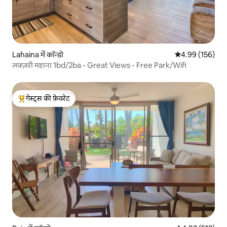
Lahaina में कॉन्डो
औसत रेटिंग 5 में स
4.99 (156)
लक्ज़री महाना 1bd/2ba - Great Views - Free Park/Wifi
गेस्ट्स की फ़ेवरेट
गेस्ट्स का टॉप फ़ेवरेट