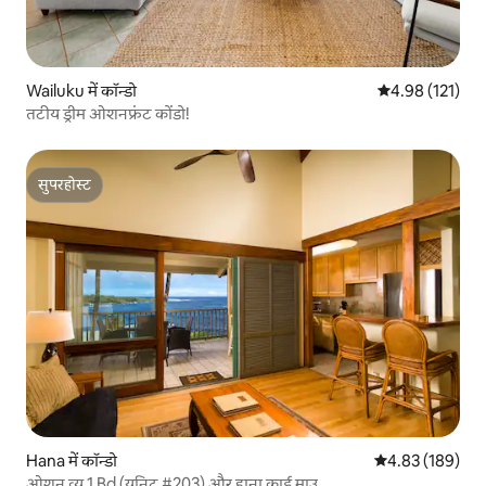
Wailuku में कॉन्डो
औसत रेटिंग 5 में स
4.98 (121)
तटीय ड्रीम ओशनफ्रंट कोंडो!
सुपरहोस्ट
सुपरहोस्ट
Hana में कॉन्डो
औसत रेटिंग 5 में स
4.83 (189)
ओशन व्यू 1 Bd (यूनिट #203) और हाना काई माउ