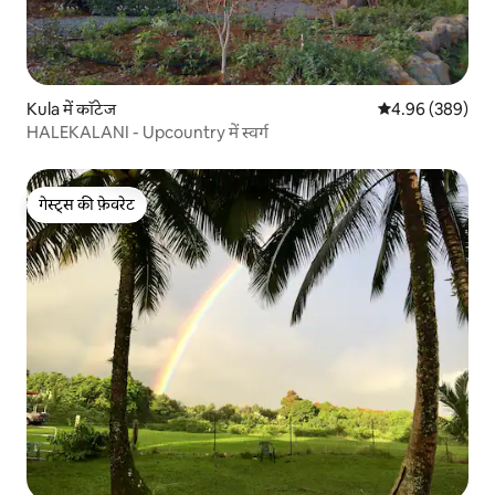
Kula में कॉटेज
औसत रेटिंग 5 में स
4.96 (389)
HALEKALANI - Upcountry में स्वर्ग
गेस्ट्स की फ़ेवरेट
गेस्ट्स की फ़ेवरेट