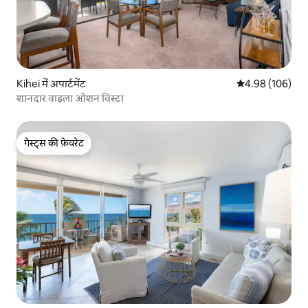
Kihei में अपार्टमेंट
औसत रेटिंग 5 में स
4.98 (106)
शानदार वाइला ओशन विस्टा
गेस्ट्स की फ़ेवरेट
गेस्ट्स की फ़ेवरेट