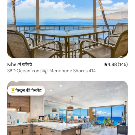
Kihei में कॉन्डो
औसत रेटिंग 5 में स
4.88 (145)
3BD Oceanfront व्यू I Menehune Shores 414
गेस्ट्स की फ़ेवरेट
गेस्ट्स का टॉप फ़ेवरेट