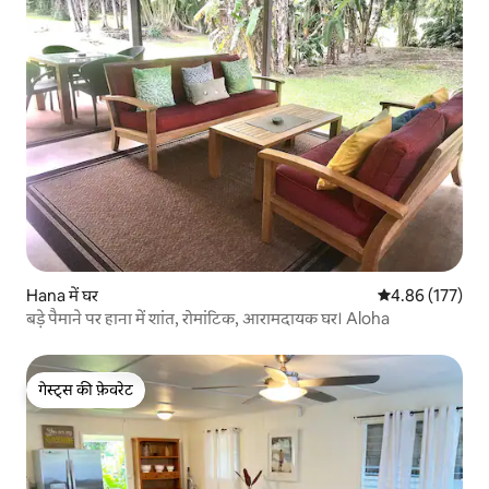
Hana में घर
औसत रेटिंग 5 में स
4.86 (177)
बड़े पैमाने पर हाना में शांत, रोमांटिक, आरामदायक घर। Aloha
गेस्ट्स की फ़ेवरेट
गेस्ट्स की फ़ेवरेट