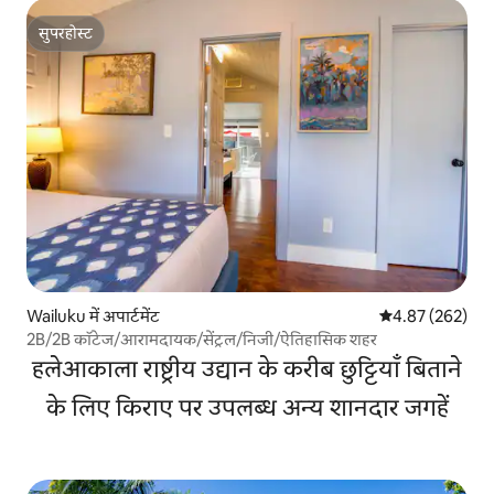
सुपरहोस्ट
सुपरहोस्ट
Wailuku में अपार्टमेंट
औसत रेटिंग 5 में स
4.87 (262)
2B/2B कॉटेज/आरामदायक/सेंट्रल/निजी/ऐतिहासिक शहर
हलेआकाला राष्ट्रीय उद्यान के करीब छुट्टियाँ बिताने
के लिए किराए पर उपलब्ध अन्य शानदार जगहें