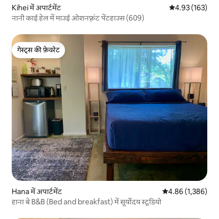
Kihei में अपार्टमेंट
औसत रेटिंग 5 में स
4.93 (163)
नानी काई हेल में माउई ओशनफ़्रंट पेंटहाउस (609)
गेस्ट्स की फ़ेवरेट
गेस्ट्स की फ़ेवरेट
Hana में अपार्टमेंट
औसत रेटिंग 5 में से 
4.86 (1,386)
हाना बे B&B (Bed and breakfast) में सूर्योदय स्टूडियो