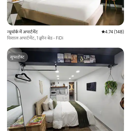
न्यूयॉर्क में अपार्टमेंट
औसत रेटिंग 5 में स
4.74 (148)
विशाल अपार्टमेंट, 1 क्वीन बेड - FiDi
सुपरहोस्ट
सुपरहोस्ट