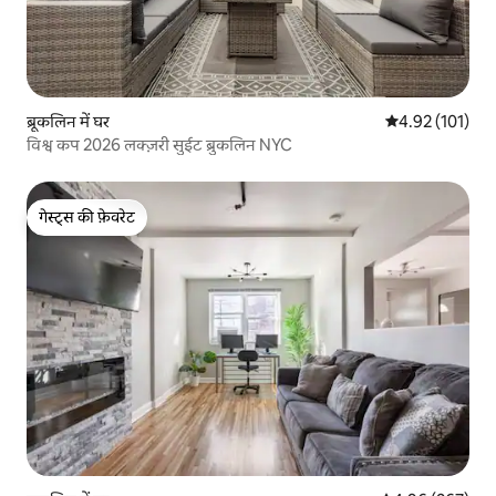
ब्रूकलिन में घर
औसत रेटिंग 5 में स
4.92 (101)
विश्व कप 2026 लक्ज़री सुईट ब्रुकलिन NYC
गेस्ट्स की फ़ेवरेट
गेस्ट्स की फ़ेवरेट