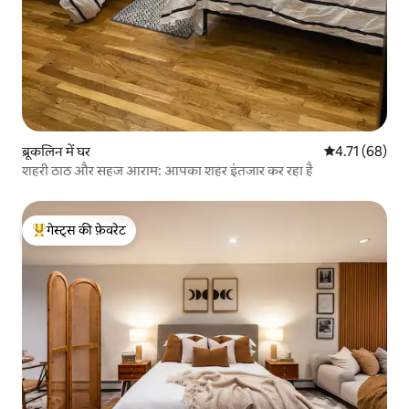
ब्रूकलिन में घर
औसत रेटिंग 5 में 
4.71 (68)
शहरी ठाठ और सहज आराम: आपका शहर इंतजार कर रहा है
गेस्ट्स की फ़ेवरेट
गेस्ट्स का टॉप फ़ेवरेट