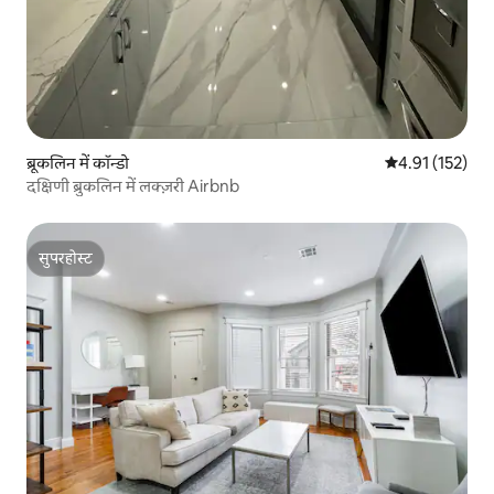
ब्रूकलिन में कॉन्डो
औसत रेटिंग 5 में स
4.91 (152)
दक्षिणी ब्रुकलिन में लक्ज़री Airbnb
सुपरहोस्ट
सुपरहोस्ट