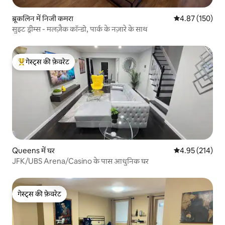
ब्रूकलिन में निजी कमरा
औसत रेटिंग 5 में स
4.87 (150)
सुइट ड्रीम्स - मलज़ैक कॉन्डो, पार्क के नज़ारे के साथ
गेस्ट्स की फ़ेवरेट
गेस्ट्स का टॉप फ़ेवरेट
Queens में घर
औसत रेटिंग 5 में स
4.95 (214)
JFK/UBS Arena/Casino के पास आधुनिक घर
गेस्ट्स की फ़ेवरेट
गेस्ट्स की फ़ेवरेट