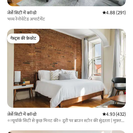
जेर्से सिटी में कॉन्डो
औसत रेटिंग 5 में स
4.88 (291)
भव्य रेनोवेटेड अपार्टमेंट
गेस्ट्स की फ़ेवरेट
गेस्ट्स की फ़ेवरेट
जेर्से सिटी में कॉन्डो
औसत रेटिंग 5 में स
4.93 (432)
⭐न्यूयॉर्क सिटी से कुछ मिनट की⭐ दूरी पर ब्राउन स्टोन की सुंदरता | मुफ़्त
पार्किंग