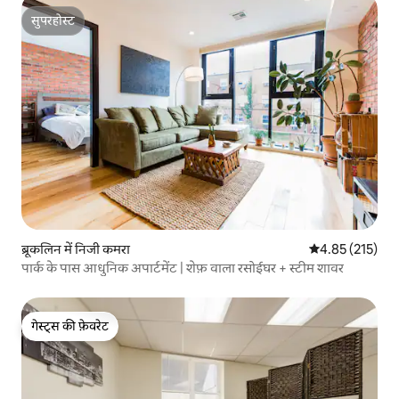
सुपरहोस्ट
सुपरहोस्ट
ब्रूकलिन में निजी कमरा
औसत रेटिंग 5 में स
4.85 (215)
पार्क के पास आधुनिक अपार्टमेंट | शेफ़ वाला रसोईघर + स्टीम शावर
गेस्ट्स की फ़ेवरेट
गेस्ट्स की फ़ेवरेट