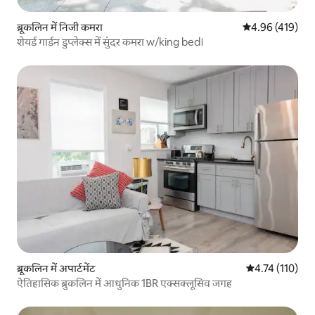
ब्रूकलिन में निजी कमरा
औसत रेटिंग 5 में स
4.96 (419)
शेयर्ड गार्डन डुप्लेक्स में सुंदर कमरा w/king bed।
ब्रूकलिन में अपार्टमेंट
औसत रेटिंग 5 में स
4.74 (110)
ऐतिहासिक ब्रुकलिन में आधुनिक 1BR एक्सक्लूसिव जगह