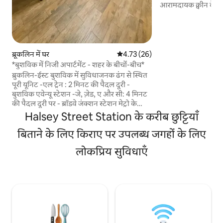
आरामदायक क्वीन बेडरूम
सुविधाजनक काम करने 
बेडफ़ोर्ड-स्टुईवेसेंट के
कुछ ही कदमों की दूरी प
आपको मैनहैटन और आस
से जोड़ती हैं। *यह यूनिट न्यूयॉर्क शहर के कानूनों और
ब्रूकलिन में घर
औसत रेटिंग 5 में से 4.73, 26 समीक्षाएँ
4.73 (26)
नियमों का पालन करती है
*बुशविक में निजी अपार्टमेंट - शहर के बीचों-बीच*
लेकिन आपकी निजता का
ब्रुकलिन-ईस्ट बुशविक में सुविधाजनक ढंग से स्थित
ज़रूरत पड़ने पर उपलब्ध 
पूरी यूनिट -एल ट्रेन : 2 मिनट की पैदल दूरी -
बुशविक एवेन्यू स्टेशन -जे, ज़ेड, ए और सी: 4 मिनट
की पैदल दूरी पर - ब्रॉडवे जंक्शन स्टेशन मेट्रो के
ज़रिए: -विलियम्सबर्ग से 15 मिनट की दूरी पर (नाइट
Halsey Street Station के करीब छुट्टियाँ
लाइफ़ + ढेर सारे रेस्टोरेंट और शॉपिंग) - ब्रुकलिन
डाउनटाउन (नाइट लाइफ़ + ढेर सारे रेस्टोरेंट और
बिताने के लिए किराए पर उपलब्ध जगहों के लिए
शॉपिंग + बार्कलेज़ सेंटर) 18 मिनट की दूरी पर है -
लोकप्रिय सुविधाएँ
ब्रुकलिन ब्रिज 23 मिनट की दूरी पर - मैनहैटन
(फ़ाइनेंशियल डिस्ट्रिक्ट और/या यूनियन स्क्वायर क्षेत्र)
25 मिनट की दूरी पर -JFK 25 मिनट की दूरी पर यह
एक कानूनी Airbnb है (अधिकतम 2 भुगतान करने
वाले मेहमान)