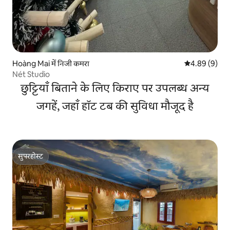
Hoàng Mai में निजी कमरा
औसत रेटिंग 5 में
4.89 (9)
Nét Studio
छुट्टियाँ बिताने के लिए किराए पर उपलब्ध अन्य
जगहें, जहाँ हॉट टब की सुविधा मौजूद है
सुपरहोस्ट
सुपरहोस्ट