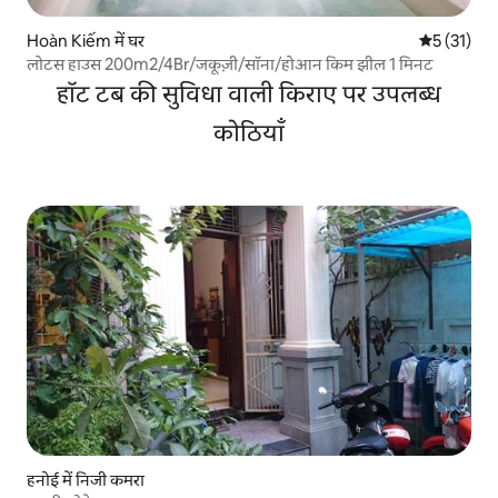
Hoàn Kiếm में घर
औसत रेटिंग 5 
5 (31)
लोटस हाउस 200m2/4Br/जकूज़ी/सॉना/होआन किम झील 1 मिनट
हॉट टब की सुविधा वाली किराए पर उपलब्ध
कोठियाँ
हनोई में निजी कमरा