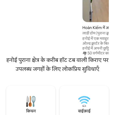
जगहों तक आसान पहुँच का आनंद लें। - लिफ़्ट का
ऐक्सेस - पूरी तरह से स्टॉक और सुसज्जित किचन -
NetflixTV - मुफ़्त वॉशर और ड्रायर (PA) - पुराने
क्वार्टर से 10 मिनट की पैदल दूरी पर - हनोई रेलवे
स्टेशन से 3 मिनट की पैदल दूरी पर - नाइट मार्केट से
20 मिनट की पैदल दूरी पर - आस - पास मौजूद
Hoàn Kiếm में अपार्टम
रेस्टोरेंट,बैंक और कैफ़े - बिक्री के लिए सिम कार्ड
लाडी होम |पुराना क्वार्टर
हनोई में एक मशहूर फ़ूड-
ओल्ड क्वार्टर के बिल्क
हनोई में अपनी छुट्टियों 
🏘️ 50 वर्गमीटर का यह 
मौजूद इमारत की तीसरी म
हनोई पुराना क्षेत्र के करीब हॉट टब वाली किराए पर
लाडी एक अच्छा बाथटब, 
उपलब्ध जगहों के लिए लोकप्रिय सुविधाएँ
किचन के साथ एक आ
अनुभव लाता है। 📍बेहद सुविधाजनक लोकेशन: 🌿
1. होआन कीम झील: 5 म
सेंट जोसेफ़ कैथेड्रल: 
थांग लॉन्ग वॉटर पपेट थिएटर:
मियू – क्वोक तु जियाम:
किचन
वाईफ़ाई