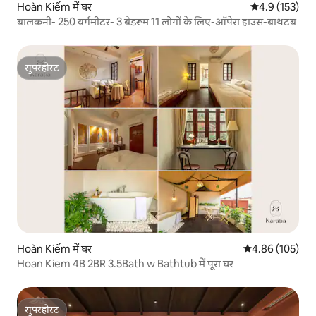
Hoàn Kiếm में घर
औसत रेटिंग 5 में 
4.9 (153)
बालकनी- 250 वर्गमीटर- 3 बेडरूम 11 लोगों के लिए-ऑपेरा हाउस-बाथटब
सुपरहोस्ट
सुपरहोस्ट
Hoàn Kiếm में घर
औसत रेटिंग 5 में स
4.86 (105)
Hoan Kiem 4B 2BR 3.5Bath w Bathtub में पूरा घर
सुपरहोस्ट