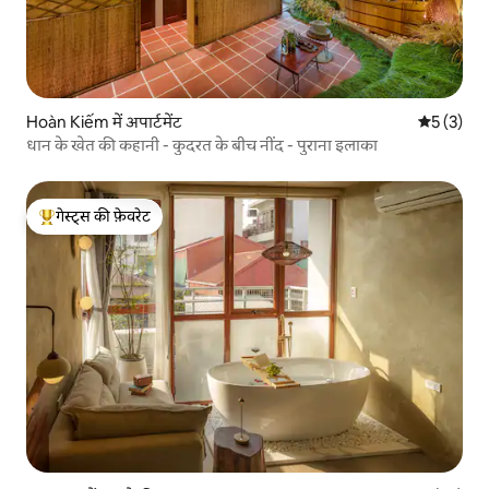
Hoàn Kiếm में अपार्टमेंट
औसत रेटिंग 5
5 (3)
धान के खेत की कहानी - कुदरत के बीच नींद - पुराना इलाका
गेस्ट्स की फ़ेवरेट
गेस्ट्स का टॉप फ़ेवरेट