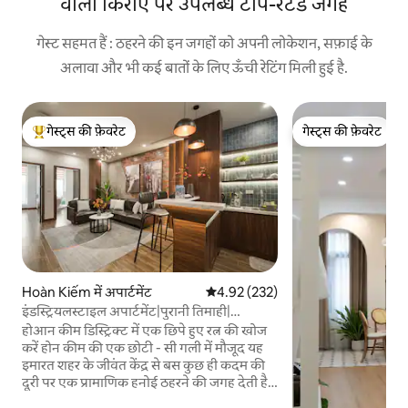
वाली किराए पर उपलब्ध टॉप-रेटेड जगहें
गेस्ट सहमत हैं : ठहरने की इन जगहों को अपनी लोकेशन, सफ़ाई के
अलावा और भी कई बातों के लिए ऊँची रेटिंग मिली हुई है.
गेस्ट्स की फ़ेवरेट
गेस्ट्स की फ़ेवरेट
गेस्ट्स का टॉप फ़ेवरेट
गेस्ट्स की फ़ेवरेट
Hoàn Kiếm में अपार्टमेंट
औसत रेटिंग 5 में से 4.92, 232 समीक्षाएँ
4.92 (232)
इंडस्ट्रियलस्टाइल अपार्टमेंट|पुरानी तिमाही|
लिफ़्ट|QuiteIKit 5
होआन कीम डिस्ट्रिक्ट में एक छिपे हुए रत्न की खोज
करें होन कीम की एक छोटी - सी गली में मौजूद यह
इमारत शहर के जीवंत केंद्र से बस कुछ ही कदम की
दूरी पर एक प्रामाणिक हनोई ठहरने की जगह देती है।
एक जीवंत, चरित्र से भरे आस - पड़ोस में प्रतिष्ठित