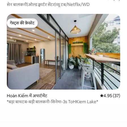
सेन बालकनी|ओल्ड क्वार्टर सेंटर|व्यू टब/Netflix/WD
गेस्ट्स की फ़ेवरेट
गेस्ट्स की फ़ेवरेट
Hoàn Kiếm में अपार्टमेंट
औसत रेटिंग 5 में 
4.95 (37)
*बड़ा बाथटब-बड़ी बालकनी-सिनेमा-3s ToHKiem Lake*