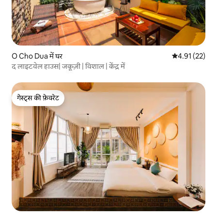
O Cho Dua में घर
औसत रेटिंग 5 में 
4.91 (22)
द लाइटवेल हाउस| जकूज़ी | विशाल | केंद्र में
गेस्ट्स की फ़ेवरेट
गेस्ट्स की फ़ेवरेट