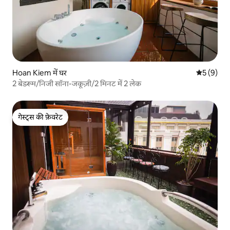
Hoan Kiem में घर
औसत रेटिंग 5
5 (9)
2 बेडरूम/निजी सॉना-जकूज़ी/2 मिनट में 2 लेक
गेस्ट्स की फ़ेवरेट
गेस्ट्स की फ़ेवरेट