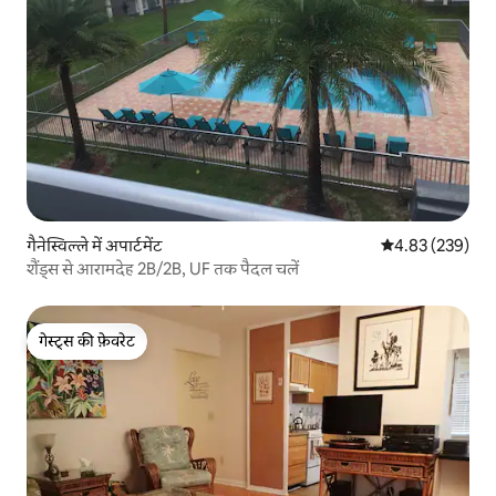
गैनेस्विल्ले में अपार्टमेंट
औसत रेटिंग 5 में स
4.83 (239)
शैंड्स से आरामदेह 2B/2B, UF तक पैदल चलें
गेस्ट्स की फ़ेवरेट
गेस्ट्स की फ़ेवरेट