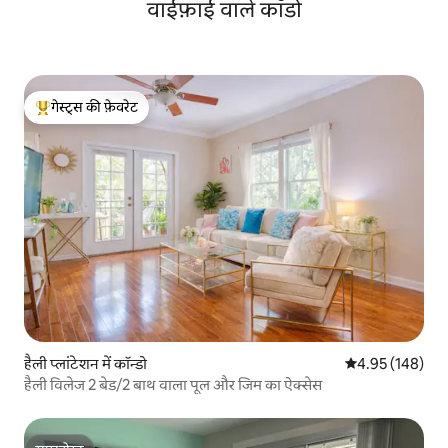
वाईफ़ाई वाले काँडो
गेस्ट्स की फ़ेवरेट
गेस्ट्स का टॉप फ़ेवरेट
हैली प्लांटेशन में कॉन्डो
औसत रेटिंग 5 में स
4.95 (148)
हैली विलेज 2 बेड/2 बाथ वाला पूल और जिम का ऐक्सेस