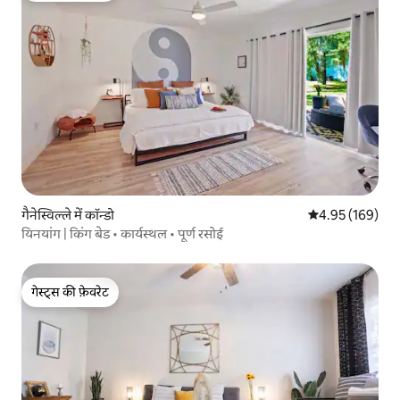
गैनेस्विल्ले में कॉन्डो
औसत रेटिंग 5 में स
4.95 (169)
यिनयांग | किंग बेड • कार्यस्थल • पूर्ण रसोई
गेस्ट्स की फ़ेवरेट
गेस्ट्स की फ़ेवरेट