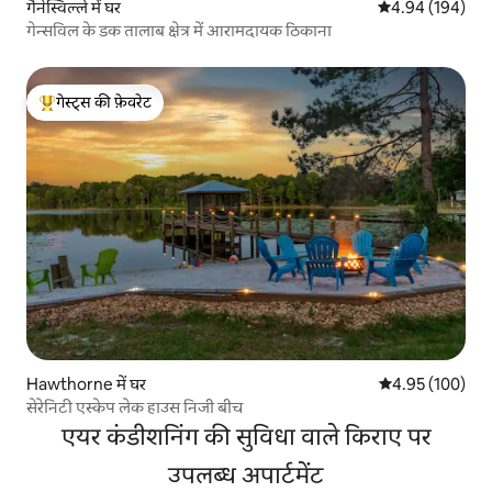
गैनेस्विल्ले में घर
औसत रेटिंग 5 में स
4.94 (194)
गेन्सविल के डक तालाब क्षेत्र में आरामदायक ठिकाना
गेस्ट्स की फ़ेवरेट
गेस्ट्स का टॉप फ़ेवरेट
Hawthorne में घर
औसत रेटिंग 5 में स
4.95 (100)
सेरेनिटी एस्केप लेक हाउस निजी बीच
एयर कंडीशनिंग की सुविधा वाले किराए पर
उपलब्ध अपार्टमेंट