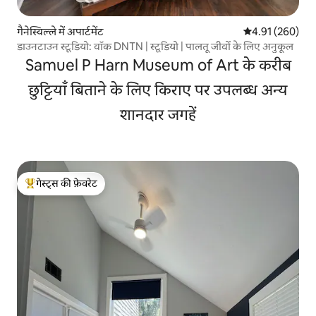
गैनेस्विल्ले में अपार्टमेंट
औसत रेटिंग 5 में स
4.91 (260)
डाउनटाउन स्टूडियो: वॉक DNTN | स्टूडियो | पालतू जीवों के लिए अनुकूल
Samuel P Harn Museum of Art के करीब
छुट्टियाँ बिताने के लिए किराए पर उपलब्ध अन्य
शानदार जगहें
गेस्ट्स की फ़ेवरेट
गेस्ट्स का टॉप फ़ेवरेट