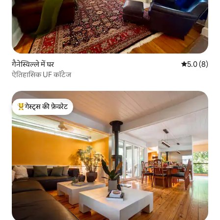
गैनेस्विल्ले में घर
औसत रेटिंग 5 म
5.0 (8)
ऐतिहासिक UF कॉटेज
गेस्ट्स की फ़ेवरेट
गेस्ट्स का टॉप फ़ेवरेट