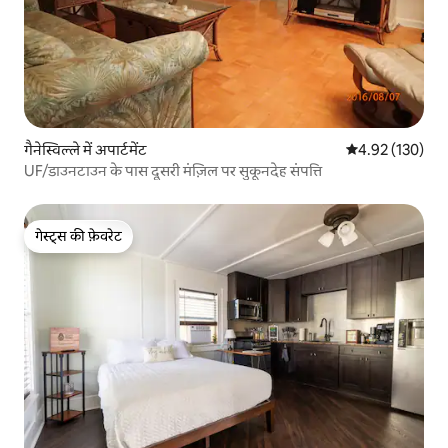
गैनेस्विल्ले में अपार्टमेंट
औसत रेटिंग 5 में स
4.92 (130)
UF/डाउनटाउन के पास दूसरी मंज़िल पर सुकूनदेह संपत्ति
गेस्ट्स की फ़ेवरेट
गेस्ट्स की फ़ेवरेट