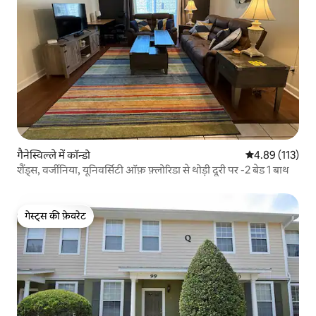
गैनेस्विल्ले में कॉन्डो
औसत रेटिंग 5 में स
4.89 (113)
शैंड्स, वर्जीनिया, यूनिवर्सिटी ऑफ़ फ़्लोरिडा से थोड़ी दूरी पर -2 बेड 1 बाथ
गेस्ट्स की फ़ेवरेट
गेस्ट्स की फ़ेवरेट