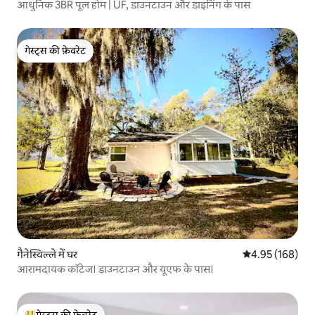
आधुनिक 3BR पूल होम | UF, डाउनटाउन और डाइनिंग के पास
गेस्ट्स की फ़ेवरेट
गेस्ट्स की फ़ेवरेट
गैनेस्विल्ले में घर
औसत रेटिंग 5 में स
4.95 (168)
आरामदायक कॉटेज। डाउनटाउन और यूएफ के पास।