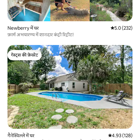
Newberry में घर
औसत रेटिंग 5 में 
5.0 (232)
फ़ार्म अभयारण्य में शानदार कंट्री रिट्रीट!
गेस्ट्स की फ़ेवरेट
गेस्ट्स की फ़ेवरेट
गैनेस्विल्ले में घर
औसत रेटिंग 5 में स
4.93 (128)