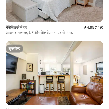
गैनेस्विल्ले में घर
औसत रेटिंग 5 में स
4.95 (149)
आरामदायक रत्न, UF और सेलिब्रेशन पॉइंट से मिनट
सुपरहोस्ट
सुपरहोस्ट