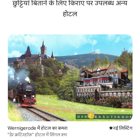
छुट्टियाँ बिताने के लिए किराए पर उपलब्ध अन्य
होटल
Wernigerode में होटल का कमरा
ठहरने की नई जग
नई लिस्टिंग
"डेर क्रॉटेरहॉफ़" होटल में सिंगल रूम