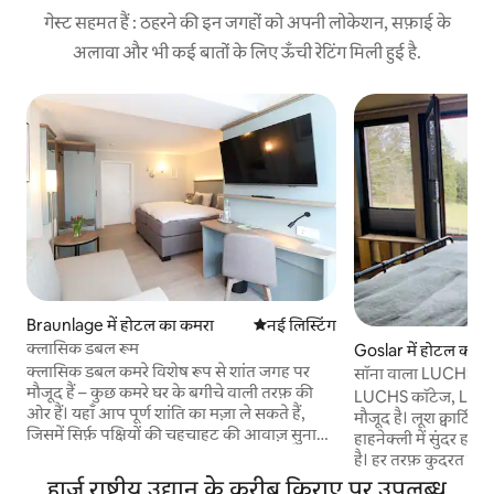
गेस्ट सहमत हैं : ठहरने की इन जगहों को अपनी लोकेशन, सफ़ाई के
अलावा और भी कई बातों के लिए ऊँची रेटिंग मिली हुई है.
Braunlage में होटल का कमरा
ठहरने की नई जगह
नई लिस्टिंग
क्लासिक डबल रूम
Goslar में होटल का क
क्लासिक डबल कमरे विशेष रूप से शांत जगह पर
सॉना वाला LUCHS क
मौजूद हैं – कुछ कमरे घर के बगीचे वाली तरफ़ की
LUCHS कॉटेज, LUCHS क्
ओर हैं। यहाँ आप पूर्ण शांति का मज़ा ले सकते हैं,
मौजूद है। लूश क्वार्टि
जिसमें सिर्फ़ पक्षियों की चहचाहट की आवाज़ सुनाई
हाहनेक्ली में सुंदर हार्ज
देगी। हमारा होटल पहाड़ी के किनारे बना हुआ है,
है। हर तरफ़ कुदरत के न
इसलिए निचली मंज़िल पर आपको टेरेस वाला कमरा
आप गहरी साँस ले सकते
हार्ज़ राष्ट्रीय उद्यान के करीब किराए पर उपलब्ध