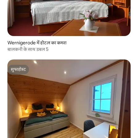
Wernigerode में होटल का कमरा
बालकनी के साथ डबल 5
सुपरहोस्ट
सुपरहोस्ट