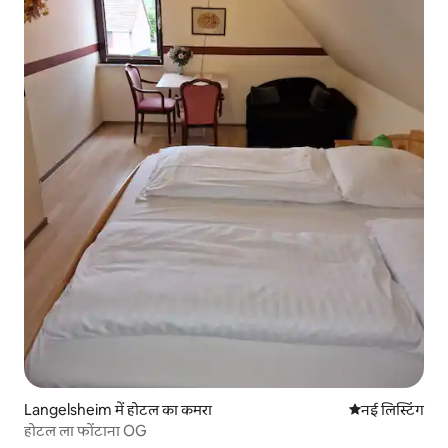
Langelsheim में होटल का कमरा
ठहरने की नई जग
नई लिस्टिंग
होटल ला फोंटाना OG