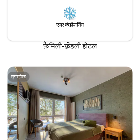
एयर कंडीशनिंग
फ़ैमिली-फ़्रेंडली होटल
सुपरहोस्ट
सुपरहोस्ट