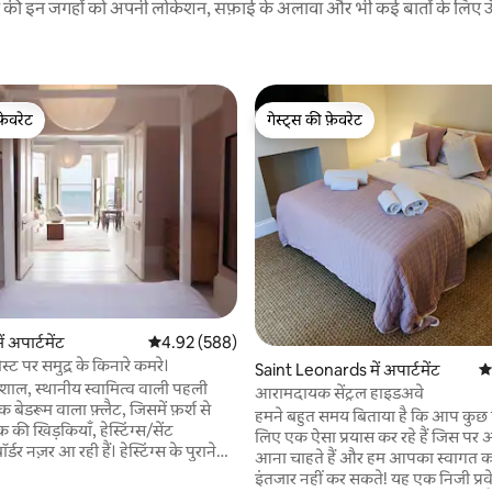
रने की इन जगहों को अपनी लोकेशन, सफ़ाई के अलावा और भी कई बातों के लिए ऊँची
फ़ेवरेट
गेस्ट्स की फ़ेवरेट
फ़ेवरेट
गेस्ट्स की फ़ेवरेट
 अपार्टमेंट
औसत रेटिंग 5 में से 4.92, 588 समीक्षाएँ
4.92 (588)
ट पर समुद्र के किनारे कमरे।
Saint Leonards में अपार्टमेंट
औस
शाल, स्थानीय स्वामित्व वाली पहली
आरामदायक सेंट्रल हाइडअवे
 बेडरूम वाला फ़्लैट, जिसमें फ़र्श से
हमने बहुत समय बिताया है कि आप कुछ 
ी खिड़कियाँ, हेस्टिंग्स/सेंट
लिए एक ऐसा प्रयास कर रहे हैं जिस प
र्डर नज़र आ रही हैं। हेस्टिंग्स के पुराने
आना चाहते हैं और हम आपका स्वागत क
ेंद्र और सेंट लियोनार्ड्स के बार, रेस्तरां
इंतजार नहीं कर सकते! यह एक निजी प्रव