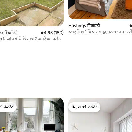
Hastings में कॉन्डो
औ
स्टाइलिश 1 बिस्तर समुद्र तट पर बना फ़्ल
 समीक्षाएँ
 में कॉन्डो
औसत रेटिंग 5 में से 4.93, 180 समीक्षाएँ
4.93 (180)
टिंग्स निजी बगीचे के साथ 2 कमरे का फ्लैट
की फ़ेवरेट
गेस्ट्स की फ़ेवरेट
टॉप फ़ेवरेट
गेस्ट्स की फ़ेवरेट