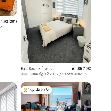
सत रेटिंग 5 में से 4.93, 291 समीक्षाएँ
4.93 (291)
ैट
East Sussex में कॉन्डो
औसत रेटिंग 5 में से 4.85, 10
4.85 (108)
आरामदायक सेंट्रल 2 एन - सुइट बेडरूम अपार्टमेंट
गेस्ट्स की फ़ेवरेट
गेस्ट्स का टॉप फ़ेवरेट