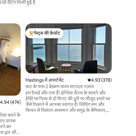
 रेटिंग मिली हुई है.
Hastings मे
गेस्ट्स की फ़ेवरेट
गेस्ट्स की
समुद्र से बचें
गेस्ट्स का टॉप फ़ेवरेट
गेस्ट्स की
खूबसूरत, व
समुद्र का श
हैं। सूर्योद
सेंट लियोना
समुद्र तट से 30 स
साइज़ बेड ह
बिस्तर कपास
Hastings में अपार्टमेंट
औसत रेटिंग 5 में से 4.93, 37
4.93 (378)
धोया जाता है। फ़्लैट तीसरी मंज़िल पर है,
घाट के पास 2 बेडरूम वाला शानदार नज़ारा
सीढ़ियाँ नही
हम रिचर्ड और एमा हैं। इंग्लिश चैनल के सामने और
का नज़ारा! आस - पास मुफ़्त पार्किंग की सुविधा
हेस्टिंग्स पियर से दो मिनट की दूरी पर मौजूद हमारे घर
उपलब्ध है
त रेटिंग 5 में से 4.94, 474 समीक्षाएँ
4.94 (474)
जैसे ठिकाने में आपका स्वागत है। लिविंग रूम और
किचन से विशाल आसमान और समुद्र के बेमिसाल,
ऐसा करने के
बिना किसी रुकावट के नज़ारों का मज़ा लें और बेडरूम
र आप वापस
से चट्टानों पर फैली शांत हरियाली का नज़ारा देखें। यह
रने का
सभी स्थानीय आकर्षणों के करीब है और सेंट
ेश द्वार और
लियोनार्ड्स और हेस्टिंग्स टाउन सेंटर के बीच स्थित