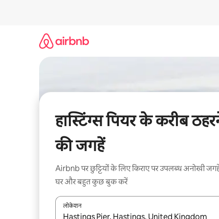
इसे
छोड़कर
सीधा
कॉन्टेंट
पर
जाएँ
हास्टिंग्स पियर के करीब ठहरन
की जगहें
Airbnb पर छुट्टियों के लिए किराए पर उपलब्ध अनोखी जगहे
घर और बहुत कुछ बुक करें
लोकेशन
नतीजों के उपलब्ध होने पर, अप और डाउन 'ऐरो की' का इस्तेमाल 