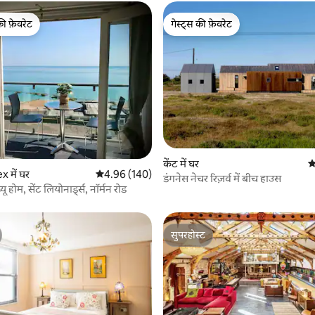
की फ़ेवरेट
गेस्ट्स की फ़ेवरेट
टॉप फ़ेवरेट
गेस्ट्स की फ़ेवरेट
केंट में घर
औ
 समीक्षाएँ
 में घर
औसत रेटिंग 5 में से 4.96, 140 समीक्षाएँ
4.96 (140)
डंगनेस नेचर रिज़र्व में बीच हाउस
ू होम, सेंट लियोनार्ड्स, नॉर्मन रोड
सुपरहोस्ट
सुपरहोस्ट
 समीक्षाएँ