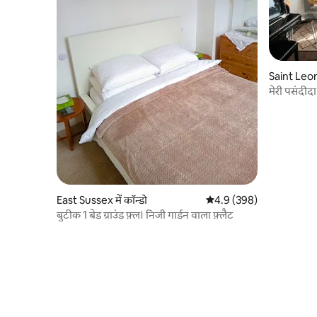
Saint Leona
मेरी पसंदीद
East Sussex में कॉन्डो
औसत रेटिंग 5 में से 4.9, 398
4.9 (398)
बुटीक 1 बेड ग्राउंड फ़्ल। निजी गार्डन वाला फ़्लैट