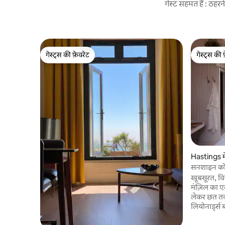
गेस्ट सहमत हैं : ठह
गेस्ट्स की फ़ेवरेट
गेस्ट्स की 
गेस्ट्स की फ़ेवरेट
गेस्ट्स की 
Hastings में
सनशाइन कोस्
खूबसूरत, वि
मंज़िल का एक
लेकर छत तक क
लियोनार्ड्स बॉ
शहर, शहर के क