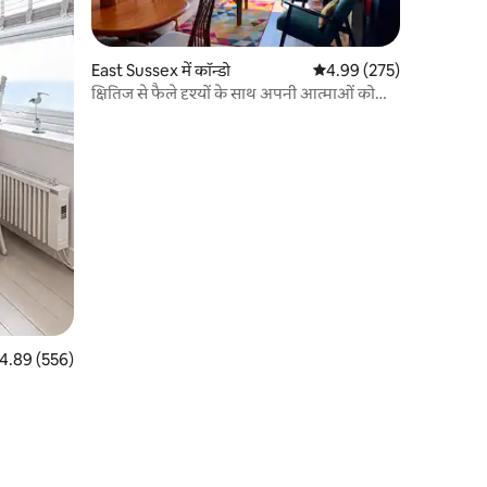
East Sussex में कॉन्डो
औसत रेटिंग 5 में से 4.99, 27
4.99 (275)
क्षितिज से फैले दृश्यों के साथ अपनी आत्माओं को
ऊंचा करें
त रेटिंग 5 में से 4.89, 556 समीक्षाएँ
4.89 (556)