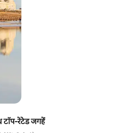
 टॉप-रेटेड जगहें