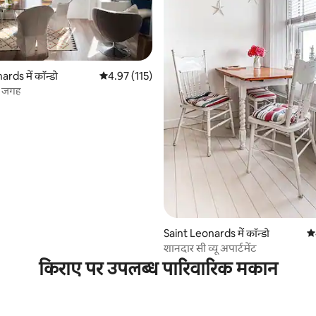
rds में कॉन्डो
औसत रेटिंग 5 में से 4.97, 115 समीक्षाएँ
4.97 (115)
ा जगह
 समीक्षाएँ
Saint Leonards में कॉन्डो
औस
शानदार सी व्यू अपार्टमेंट
किराए पर उपलब्ध पारिवारिक मकान