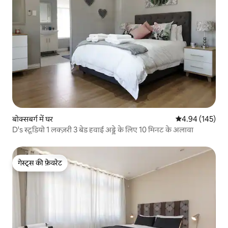
बोक्सबर्ग में घर
औसत रेटिंग 5 में स
4.94 (145)
D's स्टूडियो 1 लक्ज़री 3 बेड हवाई अड्डे के लिए 10 मिनट के अलावा
गेस्ट्स की फ़ेवरेट
गेस्ट्स की फ़ेवरेट