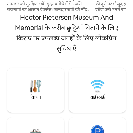
उपनगर को सुरक्षित रखें, सुंदर बगीचे में सेट करें।
की दूरी पर मौजूद हमारे 
राजमार्गों का आसान ऐक्सेस। शानदार रातों की नींद
खोज करें। हमारे शांत ट्
के लिए आरामदायक किंग साइज़ बेड। छोटी या लंबी
लिए तैयार हो जाएँ, जहाँ
Hector Pieterson Museum And
अवधि के लिए किराए पर देने, ठहरने की जगह, जश्न
जाएँगे और पक्षियों की 
मनाने या व्यावसायिक यात्रा के लिए उपयुक्त। रविवार
Memorial के करीब छुट्टियाँ बिताने के लिए
- एक खूबसूरत बेडरूम, 
और सार्वजनिक छुट्टियों को छोड़कर रोज़ाना सेवा की
दिखता है! हमारा ट्रीहा
किराए पर उपलब्ध जगहों के लिए लोकप्रिय
जाती है! यूनिट में एक पार्किंग बे है। लोड शेडिंग के
है, इसमें मुफ़्त पार्किंग
दौरान लाइटें, टीवी और वाईफ़ाई उपलब्ध हैं! प्रॉपर्टी
अनुकूल लोकेशन पर है औ
सुविधाएँ
में शुद्ध पानी के साथ एक बोरहोल है। यूनिट में एक
सुविधाजनक लोकेशन से 
एयरकॉन है।
किचन
वाईफ़ाई