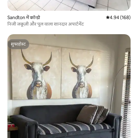
Sandton में कॉन्डो
औसत रेटिंग 5 में स
4.94 (168)
निजी जकूज़ी और पूल वाला शानदार अपार्टमेंट
सुपरहोस्ट
सुपरहोस्ट