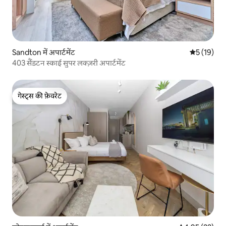
Sandton में अपार्टमेंट
औसत रेटिंग 5 
5 (19)
403 सैंडटन स्काई सुपर लक्ज़री अपार्टमेंट
गेस्ट्स की फ़ेवरेट
गेस्ट्स की फ़ेवरेट