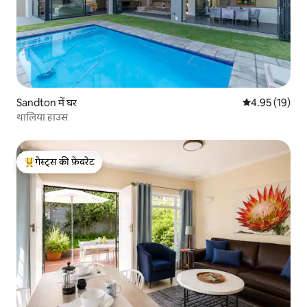
Sandton में घर
औसत रेटिंग 5 में 
4.95 (19)
थालिया हाउस
गेस्ट्स की फ़ेवरेट
गेस्ट्स का टॉप फ़ेवरेट