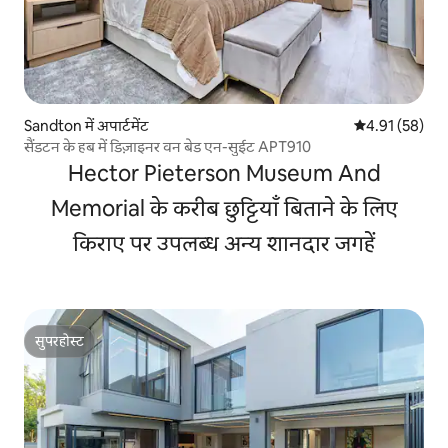
Sandton में अपार्टमेंट
औसत रेटिंग 5 में 
4.91 (58)
सैंडटन के हब में डिज़ाइनर वन बेड एन-सुईट APT910
Hector Pieterson Museum And
Memorial के करीब छुट्टियाँ बिताने के लिए
किराए पर उपलब्ध अन्य शानदार जगहें
सुपरहोस्ट
सुपरहोस्ट