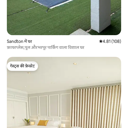
Sandton में घर
औसत रेटिंग 5 में स
4.81 (108)
फ़ायरप्लेस,पूल औरभरपूर पार्किंग वाला विशाल घर
गेस्ट्स की फ़ेवरेट
गेस्ट्स की फ़ेवरेट