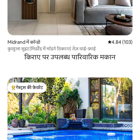
Midrand में कॉन्डो
औसत रेटिंग 5 में स
4.84 (103)
कुरहुला सुइट|मिडरैंड में मॉडर्न ठिकाना| तेज़ वाई-फ़ाई
किराए पर उपलब्ध पारिवारिक मकान
गेस्ट्स की फ़ेवरेट
गेस्ट्स का टॉप फ़ेवरेट