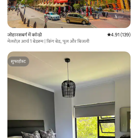
जोहानसबर्ग में कॉन्डो
औसत रेटिंग 5 में स
4.91 (139)
मेलरोज़ आर्च 1 बेडरूम | किंग बेड, पूल और बिजली
सुपरहोस्ट
सुपरहोस्ट