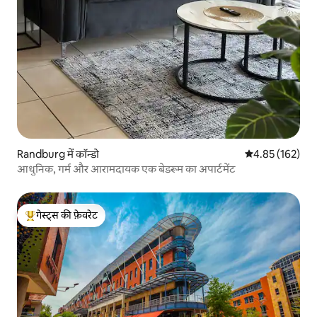
Randburg में कॉन्डो
औसत रेटिंग 5 में स
4.85 (162)
आधुनिक, गर्म और आरामदायक एक बेडरूम का अपार्टमेंट
गेस्ट्स की फ़ेवरेट
गेस्ट्स का टॉप फ़ेवरेट