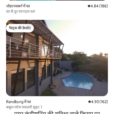
जोहानसबर्ग में घर
औसत रेटिंग 5 में स
4.84 (186)
घर से दूर शानदार घर!
गेस्ट्स की फ़ेवरेट
गेस्ट्स की फ़ेवरेट
Randburg में घर
औसत रेटिंग 5 में स
4.93 (162)
बबूल लॉज लक्ज़री सुइट 1
एयर कंडीशनिंग की सुविधा वाले किराए पर