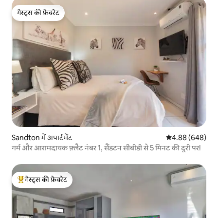
गेस्ट्स की फ़ेवरेट
गेस्ट्स की फ़ेवरेट
Sandton में अपार्टमेंट
औसत रेटिंग 5 में स
4.88 (648)
गर्म और आरामदायक फ़्लैट नंबर 1, सैंडटन सीबीडी से 5 मिनट की दूरी पर!
गेस्ट्स की फ़ेवरेट
गेस्ट्स का टॉप फ़ेवरेट