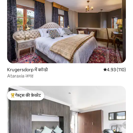
Krugersdorp में कॉन्डो
औसत रेटिंग 5 में स
4.93 (110)
Ataraxia जगह
गेस्ट्स की फ़ेवरेट
गेस्ट्स का टॉप फ़ेवरेट