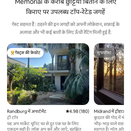
Memorial के करीब छुट्टियाँ बिताने के लिए
किराए पर उपलब्ध टॉप-रेटेड जगहें
गेस्ट सहमत हैं : ठहरने की इन जगहों को अपनी लोकेशन, सफ़ाई के
अलावा और भी कई बातों के लिए ऊँची रेटिंग मिली हुई है.
गेस्ट्स की फ़ेवरेट
सुपरहोस्ट
गेस्ट्स का टॉप फ़ेवरेट
सुपरहोस्ट
Randburg में अपार्टमेंट
औसत रेटिंग 5 में से 4.98, 180 समीक्षाएँ
4.98 (180)
Midrand में ट्रीहाउस
ट्री टॉप
कुदरत की गोद में मौजू
लिस्टिंग
यह अप मार्केट यूनिट घर से दूर एक घर के लिए
भीड़-भाड़ वाले शहर से
एकदम सही है। लॉक अप करें और जाएँ, सुरक्षित
स्वागत है। मॉल ऑफ़ अफ