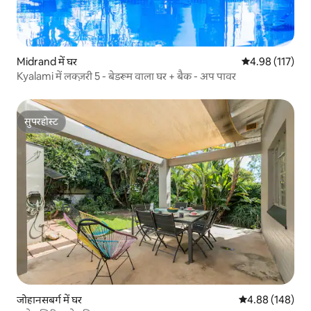
Midrand में घर
औसत रेटिंग 5 में स
4.98 (117)
Kyalami में लक्ज़री 5 - बेडरूम वाला घर + बैक - अप पावर
सुपरहोस्ट
सुपरहोस्ट
जोहानसबर्ग में घर
औसत रेटिंग 5 में स
4.88 (148)