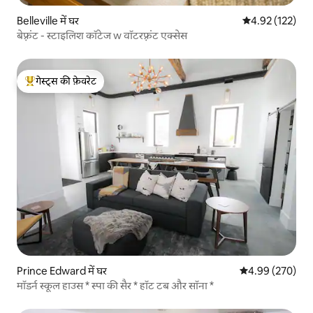
Belleville में घर
औसत रेटिंग 5 में स
4.92 (122)
बेफ़्रंट - स्टाइलिश कॉटेज w वॉटरफ़्रंट एक्सेस
गेस्ट्स की फ़ेवरेट
गेस्ट्स का टॉप फ़ेवरेट
Prince Edward में घर
औसत रेटिंग 5 में स
4.99 (270)
मॉडर्न स्कूल हाउस * स्पा की सैर * हॉट टब और सॉना *