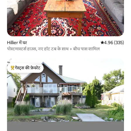
Hillier में घर
औसत रेटिंग 5 में स
4.96 (335)
पोस्टमास्टर्स हाउस, नए हॉट टब के साथ + बीच पास शामिल
गेस्ट्स की फ़ेवरेट
गेस्ट्स का टॉप फ़ेवरेट