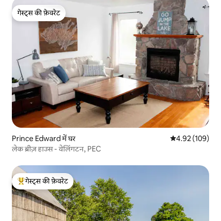
गेस्ट्स की फ़ेवरेट
गेस्ट्स की फ़ेवरेट
Prince Edward में घर
औसत रेटिंग 5 में स
4.92 (109)
लेक ब्रीज़ हाउस - वेलिंगटन, PEC
गेस्ट्स की फ़ेवरेट
गेस्ट्स का टॉप फ़ेवरेट