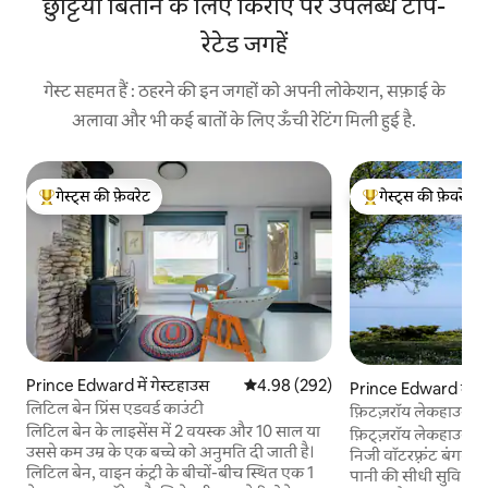
छुट्टियाँ बिताने के लिए किराए पर उपलब्ध टॉप-
रेटेड जगहें
गेस्ट सहमत हैं : ठहरने की इन जगहों को अपनी लोकेशन, सफ़ाई के
अलावा और भी कई बातों के लिए ऊँची रेटिंग मिली हुई है.
गेस्ट्स की फ़ेवरेट
गेस्ट्स की फ़ेवरेट
गेस्ट्स का टॉप फ़ेवरेट
गेस्ट्स का टॉप फ़ेवरेट
Prince Edward में गेस्टहाउस
औसत रेटिंग 5 में से 4.98, 292 समीक्षाएँ
4.98 (292)
Prince Edward में घ
लिटिल बेन प्रिंस एडवर्ड काउंटी
फ़िटज़रॉय लेकहाउस वाट
लिटिल बेन के लाइसेंस में 2 वयस्क और 10 साल या
फ़िट्ज़रॉय लेकहाउस, 
उससे कम उम्र के एक बच्चे को अनुमति दी जाती है।
निजी वॉटरफ़्रंट बंगला
लिटिल बेन, वाइन कंट्री के बीचों-बीच स्थित एक 1
पानी की सीधी सुविधा उप