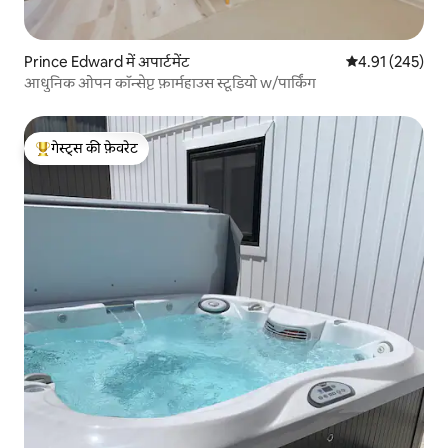
Prince Edward में अपार्टमेंट
औसत रेटिंग 5 में स
4.91 (245)
आधुनिक ओपन कॉन्सेप्ट फ़ार्महाउस स्टूडियो w/पार्किंग
गेस्ट्स की फ़ेवरेट
गेस्ट्स का टॉप फ़ेवरेट