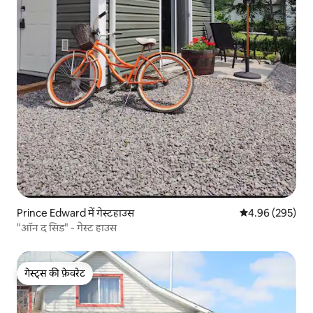
Prince Edward में गेस्टहाउस
औसत रेटिंग 5 में स
4.96 (295)
"ऑन द सिड" - गेस्ट हाउस
गेस्ट्स की फ़ेवरेट
गेस्ट्स की फ़ेवरेट