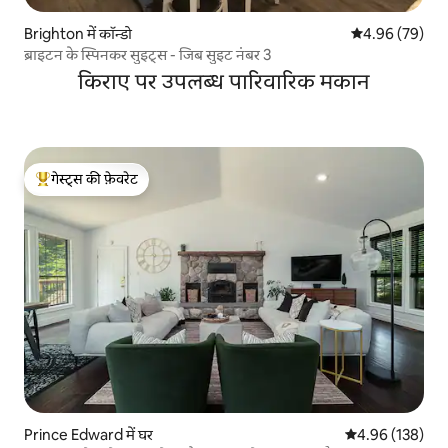
Brighton में कॉन्डो
औसत रेटिंग 5 में 
4.96 (79)
ब्राइटन के स्पिनकर सुइट्स - जिब सुइट नंबर 3
किराए पर उपलब्ध पारिवारिक मकान
गेस्ट्स की फ़ेवरेट
गेस्ट्स का टॉप फ़ेवरेट
Prince Edward में घर
औसत रेटिंग 5 में स
4.96 (138)