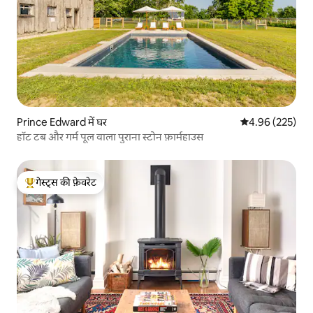
Prince Edward में घर
औसत रेटिंग 5 में स
4.96 (225)
हॉट टब और गर्म पूल वाला पुराना स्टोन फ़ार्महाउस
गेस्ट्स की फ़ेवरेट
गेस्ट्स का टॉप फ़ेवरेट