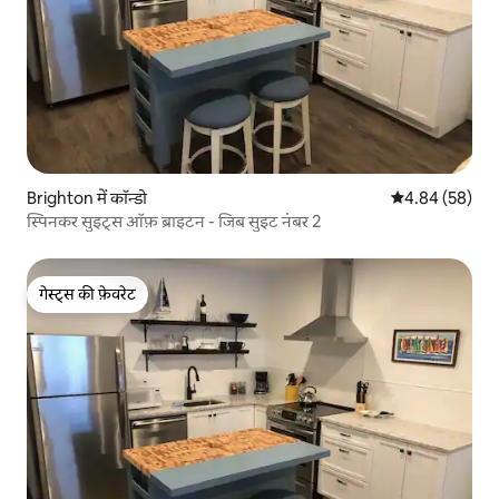
Brighton में कॉन्डो
औसत रेटिंग 5 में 
4.84 (58)
स्पिनकर सुइट्स ऑफ़ ब्राइटन - जिब सुइट नंबर 2
गेस्ट्स की फ़ेवरेट
गेस्ट्स की फ़ेवरेट