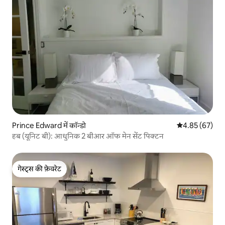
Prince Edward में कॉन्डो
औसत रेटिंग 5 में 
4.85 (67)
हब (यूनिट बी): आधुनिक 2 बीआर ऑफ मेन सेंट पिक्टन
गेस्ट्स की फ़ेवरेट
गेस्ट्स की फ़ेवरेट